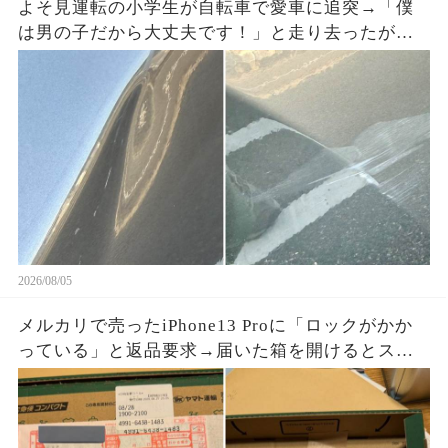
よそ見運転の小学生が自転車で愛車に追突→「僕
は男の子だから大丈夫です！」と走り去ったが、
ドラレコに残った一言で両親が戻ってきた
2026/08/05
メルカリで売ったiPhone13 Proに「ロックがかか
っている」と返品要求→届いた箱を開けるとスマ
ホはなく、重量を合わせたペットボトルが固定さ
れていた