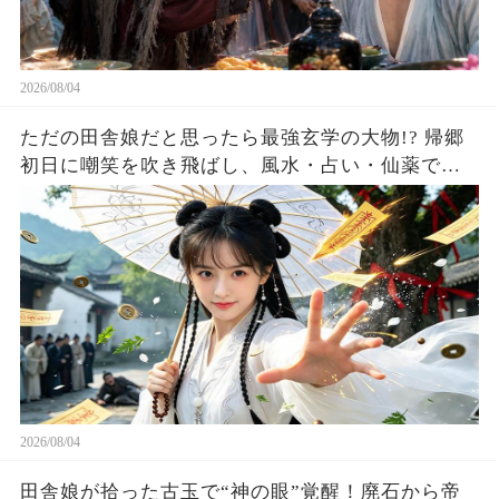
2026/08/04
ただの田舎娘だと思ったら最強玄学の大物!? 帰郷
初日に嘲笑を吹き飛ばし、風水・占い・仙薬で全
員が庇護を求める！
2026/08/04
田舎娘が拾った古玉で“神の眼”覚醒！廃石から帝