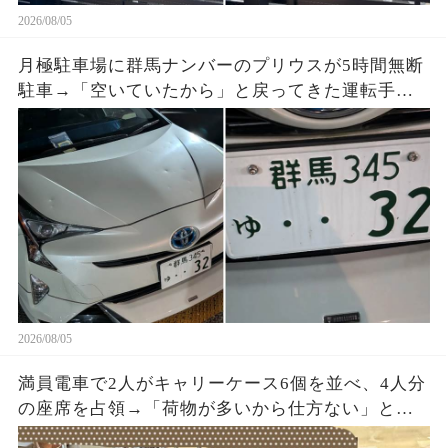
2026/08/05
月極駐車場に群馬ナンバーのプリウスが5時間無断
駐車→「空いていたから」と戻ってきた運転手
へ、防犯映像と駐車料金を見せると…
2026/08/05
満員電車で2人がキャリーケース6個を並べ、4人分
の座席を占領→「荷物が多いから仕方ない」と開
き直った直後、乗務員が車内を確認すると…