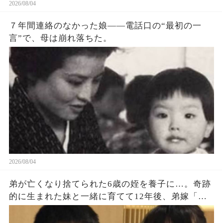
しぐらい遅れてもいいだろう。 わざわざ日本に観
2026/08/04
光しに来てやってるんだ。 これくらい待つのは当
７年間連絡のなかった娘——電話口の“最初の一
然のことだろう。 俺の国では電車が遅れるのが当
言”で、母は崩れ落ちた。
たり前だ。 日本人は時間に細かすぎる」 そう言っ
て、男は駅の売店に駅弁を買いに行ってしまっ
た。 女性は呆れて席に戻ると（続）
2026/08/04
弟が亡くなり捨てられた6歳の姪を養子に…。奇跡
的に生まれた妹と一緒に育てて12年後、弟嫁「ず
っと会いたかったわ‼」「…誰この人？」→発狂す
る弟嫁に天罰がｗ