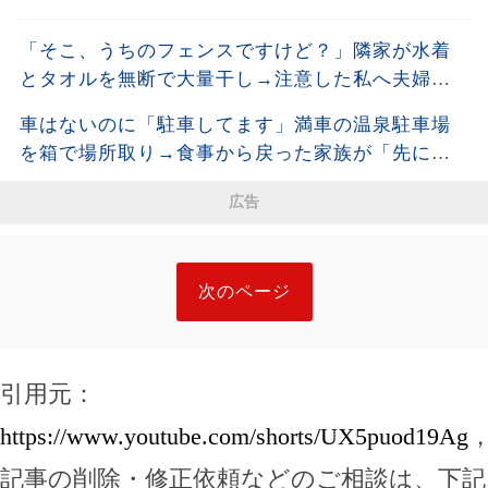
「そこ、うちのフェンスですけど？」隣家が水着
とタオルを無断で大量干し→注意した私へ夫婦そ
ろって開き直った直後、濡れた洗濯物の写真を見
車はないのに「駐車してます」満車の温泉駐車場
せると…
を箱で場所取り→食事から戻った家族が「先に確
保した」と開き直った結果
広告
次のページ
引用元：
https://www.youtube.com/shorts/UX5puod19Ag
記事の削除・修正依頼などのご相談は、下記