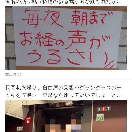
匿名の貼り紙→仏壇のある我が家が疑われたが、
午前2時17分の録音が示した発信源
2026/08/04
長岡花火帰り、自由席の乗客がグランクラスのデ
ッキを占拠→「空席なら座っていいでしょ」と扉
をのぞき続けた直後、車掌が乗車券を確認する
と…