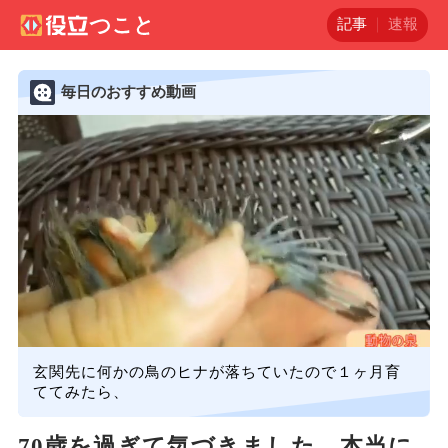
記事
速報
毎日のおすすめ動画
玄関先に何かの鳥のヒナが落ちていたので１ヶ月育
ててみたら、
70歳を過ぎて気づきました。本当に