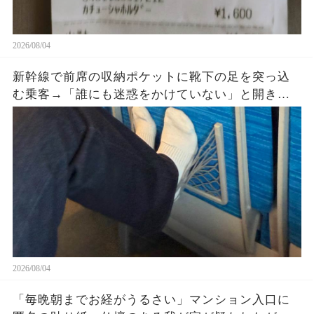
2026/08/04
新幹線で前席の収納ポケットに靴下の足を突っ込
む乗客→「誰にも迷惑をかけていない」と開き直
った直後、車掌が座席を確認すると…
2026/08/04
「毎晩朝までお経がうるさい」マンション入口に