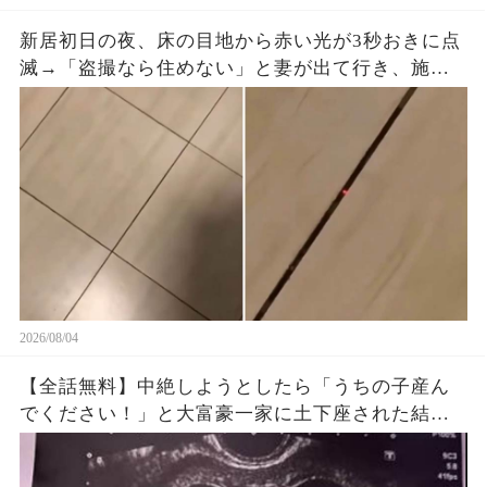
新居初日の夜、床の目地から赤い光が3秒おきに点
滅→「盗撮なら住めない」と妻が出て行き、施工
会社へ動画を送ると…
2026/08/04
【全話無料】中絶しようとしたら「うちの子産ん
でください！」と大富豪一家に土下座された結
果…🤣