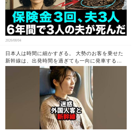
2026/08/04
日本人は時間に細かすぎる。 大勢のお客を乗せた
新幹線は、出発時間を過ぎても一向に発車する気
配がない。 グリーン車のドアを見ると、外国人の
男がスーツケースをドアに挟んでいた。 ドアは閉
まらず、警告音だけが鳴り続ける。 周りの空気が
ピリつく中、若い女性が声をかけた。 「すみませ
ん、ドアに荷物を挟まないでください。 出発でき
ないじゃないですか？」 男は平然と言った。 「駅
弁を買いに行ってくるんだ。 こうしておけばドア
が閉まらないだろう」 「もう出発時間は過ぎてい
て、みんな困っています」 男は鼻で笑った。 「少