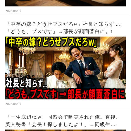
2026/08/05
「中卒の嫁？どうせブスだろw」社長と知らず...。
「どうも、ブスです」→部長が顔面蒼白に。!
2026/08/05
「一生底辺ねｗ」同窓会で嘲笑された俺。直後、
美人秘書「会長！探しましたよ！」→同級生