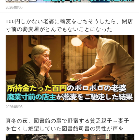
2026/08/05
100円しかない老婆に蕎麦をごちそうしたら、閉店
寸前の蕎麦屋がとんでもないことになった
2026/08/05
真冬の夜、図書館の裏で野宿する貧乏親子→妻子
を亡くし絶望していた図書館司書の男性が声をか
けた結果…