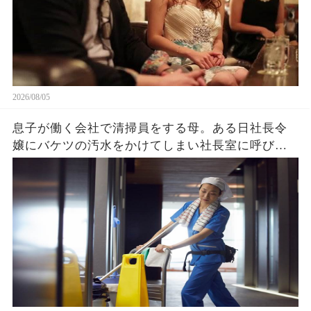
2026/08/05
息子が働く会社で清掃員をする母。ある日社長令
嬢にバケツの汚水をかけてしまい社長室に呼び出
され→クビを覚悟で息子と部屋に入ると社長令嬢
「ずっと探してました」「え？」