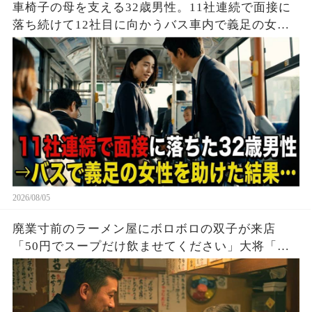
車椅子の母を支える32歳男性。11社連続で面接に
落ち続けて12社目に向かうバス車内で義足の女性
を助けた結果…
2026/08/05
廃業寸前のラーメン屋にボロボロの双子が来店
「50円でスープだけ飲ませてください」大将「大
盛り2つどうぞ！」→20年後、双子「お久しぶりで
す」実はこの子達…