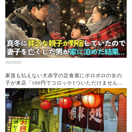
2026/08/05
家賃も払えない大赤字の定食屋にボロボロの女の
子が来店「100円でコロッケ1ついただけません
か？」ハンバーグ定食をご馳走し満腹になった少
女→後日、黒い高級車が次々に現れて…