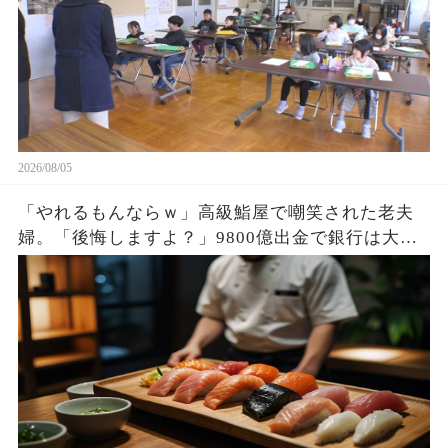
2026/08/05
「やれるもんならｗ」高級鮨屋で嘲笑された老夫
婦。「後悔しますよ？」9800億出金で銀行は大惨
事。