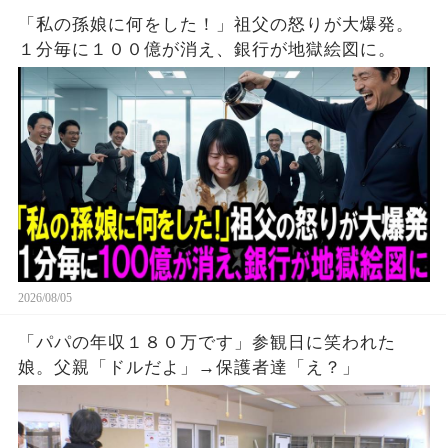
「私の孫娘に何をした！」祖父の怒りが大爆発。
１分毎に１００億が消え、銀行が地獄絵図に。
2026/08/05
「パパの年収１８０万です」参観日に笑われた
娘。父親「ドルだよ」→保護者達「え？」