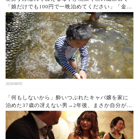
「娘だけでも100円で一晩泊めてください」「金な
んかいらない、中に入りな！」→3ヶ月後、まさか
の出来事に…
2026/08/05
「何もしないから」酔いつぶれたキャバ嬢を家に
泊めた37歳の冴えない男→2年後、まさか自分がこ
うなるとは思っていなかった