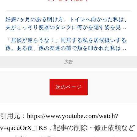
妊娠7ヶ月のある明け方、トイレへ向かった私は、
夫がこっそり便器のタンクに何かを隠す姿を見て
しまった。夫が去った後、それを開けた瞬間、私
「居候が逆らうな！」同居する私を居候扱いする
は声も出せず凍りついた――
孫。ある夜、孫の友達の前で頬を叩かれた私は静
かに姿を消し、全援助を停止した・・・
広告
次のページ
引用元：
https://www.youtube.com/watch?
v=qacuOrX_1K8
，記事の削除・修正依頼など