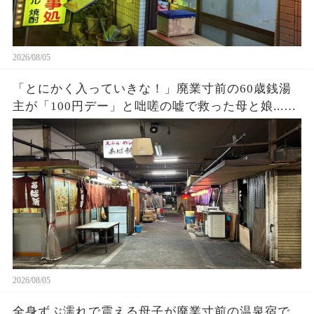
2026/08/05
「とにかく入っていきな！」廃業寸前の60歳銭湯
主が「100円デー」と咄嗟の嘘で救った母と娘...お
店の立ち退き当日、まさかの出来事に…
2026/08/05
全身ずぶ濡れで震える母子が廃業寸前の温泉宿で