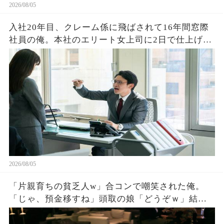
2026/08/05
入社20年目、クレーム係に飛ばされて16年間窓際
社員の俺。本社のエリート女上司に2日で仕上げた
資料を渡すと「あなたがなぜ平社員なの？」→そ
の後、まさかの展開に営業部長の顔が真っ青に…
2026/08/05
「片親育ちの貧乏人w」合コンで嘲笑された俺。
「じゃ、預金移すね」頭取の娘「どうぞｗ」結果
。