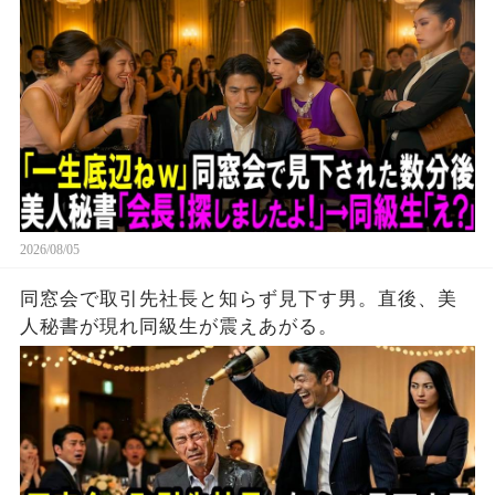
「え？」。
2026/08/05
同窓会で取引先社長と知らず見下す男。直後、美
人秘書が現れ同級生が震えあがる。