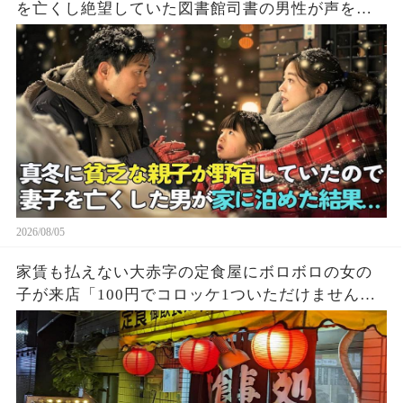
を亡くし絶望していた図書館司書の男性が声をか
けた結果…
2026/08/05
家賃も払えない大赤字の定食屋にボロボロの女の
子が来店「100円でコロッケ1ついただけません
か？」ハンバーグ定食をご馳走し満腹になった少
女→後日、黒い高級車が次々に現れて…