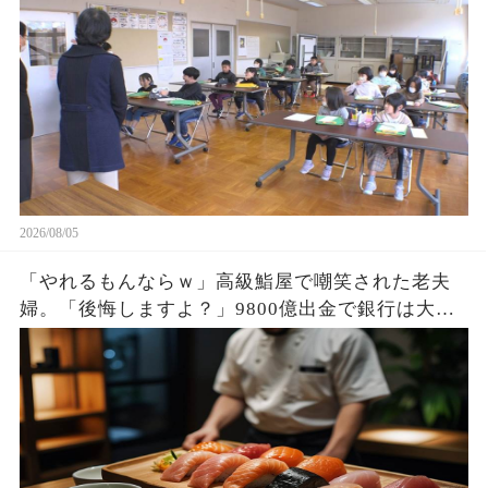
2026/08/05
「やれるもんならｗ」高級鮨屋で嘲笑された老夫
婦。「後悔しますよ？」9800億出金で銀行は大惨
事。