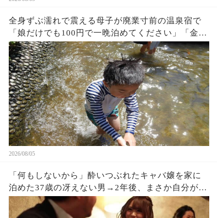
全身ずぶ濡れで震える母子が廃業寸前の温泉宿で
「娘だけでも100円で一晩泊めてください」「金な
んかいらない、中に入りな！」→3ヶ月後、まさか
の出来事に…
2026/08/05
「何もしないから」酔いつぶれたキャバ嬢を家に
泊めた37歳の冴えない男→2年後、まさか自分がこ
うなるとは思っていなかった