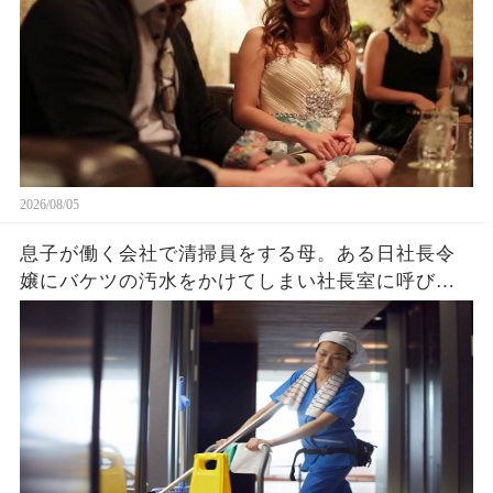
2026/08/05
息子が働く会社で清掃員をする母。ある日社長令
嬢にバケツの汚水をかけてしまい社長室に呼び出
され→クビを覚悟で息子と部屋に入ると社長令嬢
「ずっと探してました」「え？」