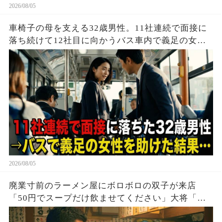
2026/08/05
車椅子の母を支える32歳男性。11社連続で面接に
落ち続けて12社目に向かうバス車内で義足の女性
を助けた結果…
2026/08/05
廃業寸前のラーメン屋にボロボロの双子が来店
「50円でスープだけ飲ませてください」大将「大
盛り2つどうぞ！」→20年後、双子「お久しぶりで