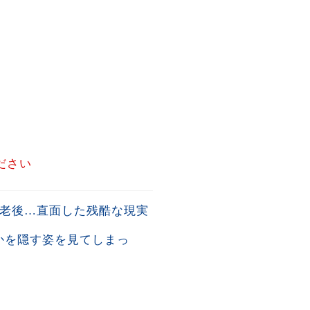
ださい
た老後…直面した残酷な現実
かを隠す姿を見てしまっ