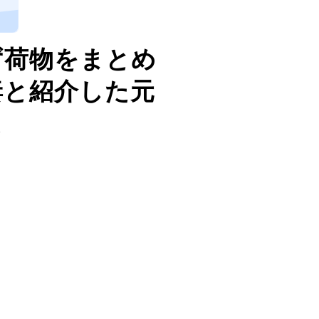
、
ず荷物をまとめ
妻と紹介した元
た