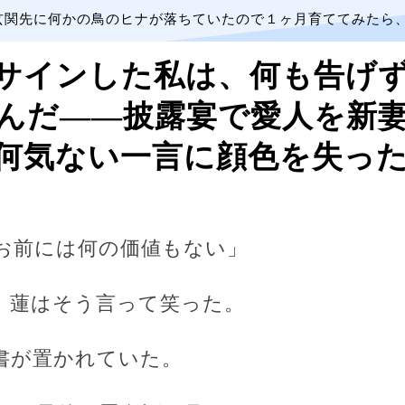
玄関先に何かの鳥のヒナが落ちていたので１ヶ月育ててみたら
サインした私は、何も告げ
んだ――披露宴で愛人を新
何気ない一言に顔色を失っ
お前には何の価値もない」
、蓮はそう言って笑った。
書が置かれていた。