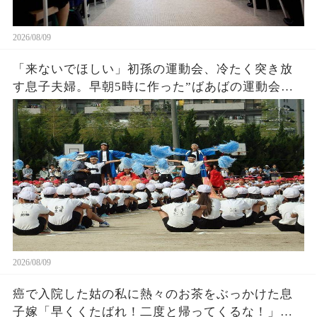
2026/08/09
「来ないでほしい」初孫の運動会、冷たく突き放
す息子夫婦。早朝5時に作った”ばあばの運動会弁
当”は誰にも食べられず私は微笑みその場を後にし
2026/08/09
癌で入院した姑の私に熱々のお茶をぶっかけた息
子嫁「早くくたばれ！二度と帰ってくるな！」→