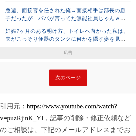
急遽、面接官を任された俺→面接相手は部長の息
子だったが「パパが言ってた無能社員じゃんｗ」
とゲラゲラ笑って俺を見下したが…
妊娠7ヶ月のある明け方、トイレへ向かった私は、
夫がこっそり便器のタンクに何かを隠す姿を見て
しまった。夫が去った後、それを開けた瞬間、私
広告
は声も出せず凍りついた――
次のページ
引用元：
https://www.youtube.com/watch?
v=puzRjinK_YI
，記事の削除・修正依頼など
のご相談は、下記のメールアドレスまでお