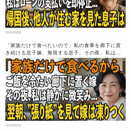
2026/08/06
「家族だけで食べたいので」私の食事を廊下に置
き続ける息子嫁、無視する息子。その夜、私は黙
って姿を消した→翌朝、玄関の張り紙に息子嫁は
顔面蒼白に
2026/08/06