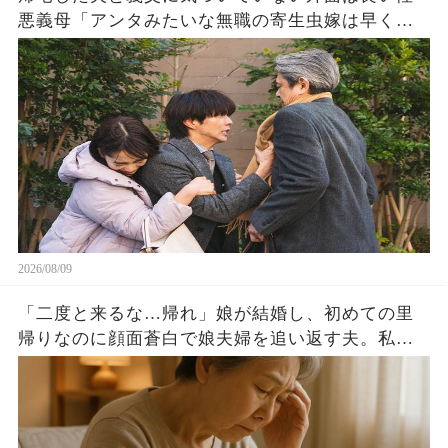
悪義母「アンタみたいな無職の寄生虫嫁は早く離
婚しろw」直後、夫・義父「全て聞いたぞ」義母
「え」2人がブチギレた結果w
2026/08/09
「二度と来るな…帰れ」娘が結婚し、初めての里
帰りなのに顔面蒼白で娘夫婦を追い返す夫。私
「なんで？どうしたの？」夫「落ち着いて聞け…
実は」