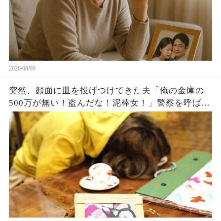
2026/08/09
突然、顔面に皿を投げつけてきた夫「俺の金庫の
500万が無い！盗んだな！泥棒女！」警察を呼ばれ
連行されそうだったので、私「じゃ証拠動画提出
するね」夫「え、動画？」結果w