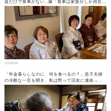
皿だけで食事がない...嫁「食事は家族分しか用意し
てないわw」私・夫（今後一切援助は止めよう）→
永久に無視して他人扱いした結果w
2026/08/09
「年金暮らしなのに、何を食べるの？」息子夫婦
の冷酷な一言を聞き、私は黙って旧友に連絡→三
日後、息子の会社への“出資中止通知”が届き二人
は青ざめました。