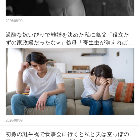
2026/08/09
過酷な嫁いびりで離婚を決めた私に義父「役立た
ずの家政婦だったなw」義母「寄生虫が消えれば家
が広くなるわ～w」直後、不動産屋に電話した私
「この土地建物、即売却で」「え」
2026/08/09
初孫の誕生祝で食事会に行くと私と夫は空っぽの