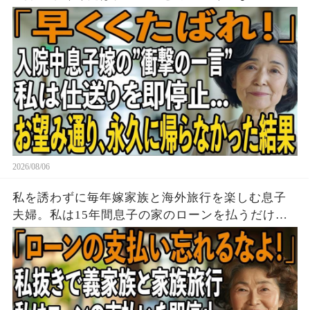
お望みどおり私は息子夫婦へ仕送りを停止し、永
久に帰らなかった結果
2026/08/06
私を誘わずに毎年嫁家族と海外旅行を楽しむ息子
夫婦。私は15年間息子の家のローンを払うだけ黙
って実印を押し家を即売却→帰国後、他人が住む
家を見た息子は顔面蒼白に