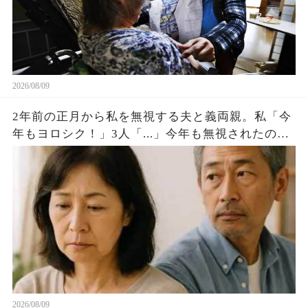
2026/08/09
2年前の正月から私を無視する夫と義両親。私「今
年もヨロシク！」3人「...」今年も無視されたので
無言で家を出ると夫から鬼電が私「...」完全無視す
ると
2026/08/09