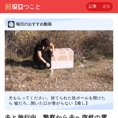
記事
速報
毎日のおすすめ動画
犬もらってください。捨てられた段ボールを開けた
ら 嘘だろ...開いた口が塞がらない【癒し】
夫と旅行中、警察から夫へ突然の電