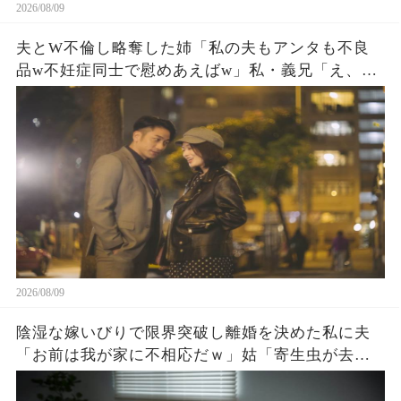
2026/08/09
夫とW不倫し略奪した姉「私の夫もアンタも不良
品w不妊症同士で慰めあえばw」私・義兄「え、知
らないの？」直後、姉と夫が顔面蒼白に
2026/08/09
陰湿な嫁いびりで限界突破し離婚を決めた私に夫
「お前は我が家に不相応だｗ」姑「寄生虫が去っ
てせいせいするw」直後→弟「迎えに来たよ」ドア
が開くと夫が足元から崩れ落ちｗ