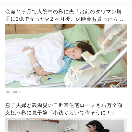
余命２ヶ月で入院中の私に夫「お前のタワマン勝
手に2億で売ったw２ヶ月後、保険金も貰ったら彼
女と再婚するw」高2息子「大丈夫！手は打ってる
よ」7日後、悲惨な姿の夫が発見されw
2026/08/09
息子夫婦と義両親の二世帯住宅ローン月25万全額
支払う私に息子嫁「小銭ぐらいで偉そうに！」長
男「支払い止めてみろ！」私「喜んで！」支払い
止めた結果