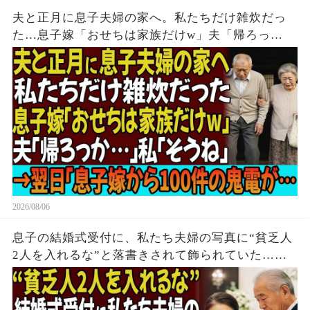
夫と正月に息子夫婦の家へ。私たちだけ雑炊だっ
た…息子嫁「おせちは家族だけw」夫「帰ろっ
か…」私「そうね」→翌日、息子嫁から100件の鬼
電が…
2026/08/06
息子の結婚式受付に、私たち夫婦の写真に“貧乏人
2人を入れるな”と落書きされて飾られていた…夫
「帰るか」私「はい」→無言で立ち去った5時間
後、息子は全てを失う結末を迎えた