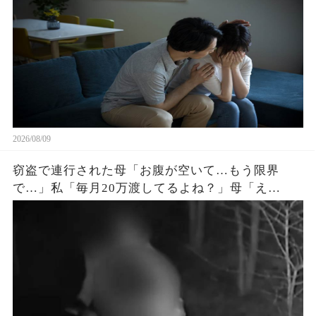
2026/08/09
窃盗で連行された母「お腹が空いて…もう限界
で…」私「毎月20万渡してるよね？」母「え
っ…？」➡通帳に映った“異常な引き出し額”に凍り
つく