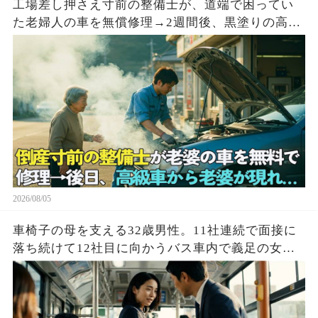
工場差し押さえ寸前の整備士が、道端で困ってい
た老婦人の車を無償修理→2週間後、黒塗りの高級
車が現れて…
2026/08/05
車椅子の母を支える32歳男性。11社連続で面接に
落ち続けて12社目に向かうバス車内で義足の女性
を助けた結果…