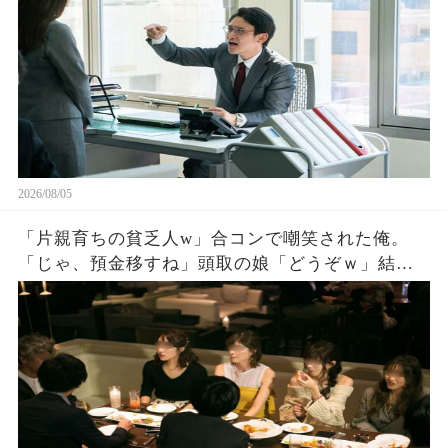
2026/08/05
「片親育ちの貧乏人w」合コンで嘲笑された俺。
「じゃ、預金移すね」頭取の娘「どうぞｗ」結果
。