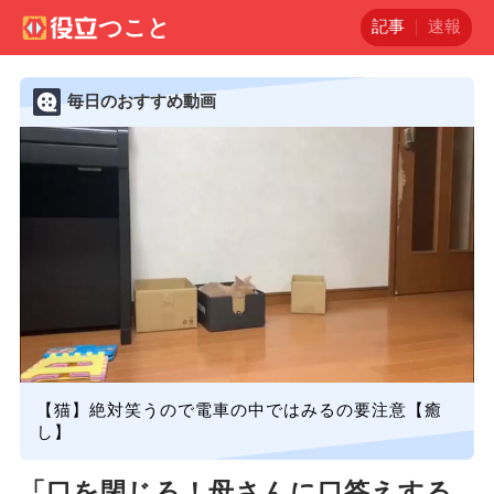
記事
速報
毎日のおすすめ動画
【猫】絶対笑うので電車の中ではみるの要注意【癒
し】
「口を閉じろ！母さんに口答えする