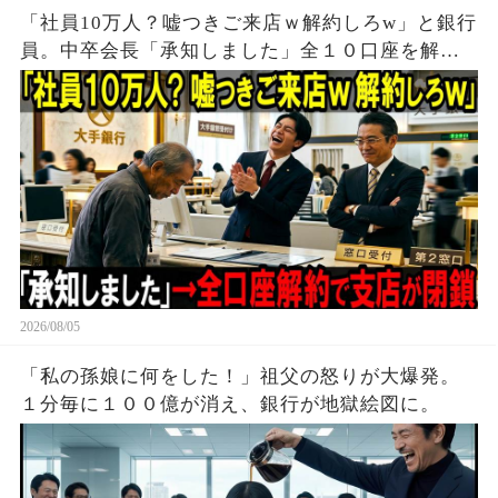
「社員10万人？嘘つきご来店ｗ解約しろw」と銀行
員。中卒会長「承知しました」全１０口座を解約
し支店が閉鎖
2026/08/05
「私の孫娘に何をした！」祖父の怒りが大爆発。
１分毎に１００億が消え、銀行が地獄絵図に。