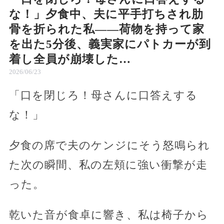
な！」夕食中、夫に平手打ちされ肋
骨を折られた私――荷物を持って家
を出た5分後、義実家にパトカーが到
着し全員が崩壊した…
2026/06/23
「口を閉じろ！母さんに口答えする
な！」
夕食の席で夫のケンジにそう怒鳴られ
た次の瞬間、私の左頬に強い衝撃が走
った。
乾いた音が食卓に響き、私は椅子から