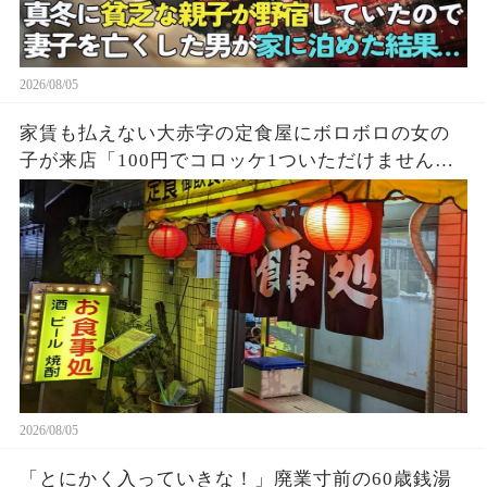
2026/08/05
家賃も払えない大赤字の定食屋にボロボロの女の
子が来店「100円でコロッケ1ついただけません
か？」ハンバーグ定食をご馳走し満腹になった少
女→後日、黒い高級車が次々に現れて…
2026/08/05
「とにかく入っていきな！」廃業寸前の60歳銭湯