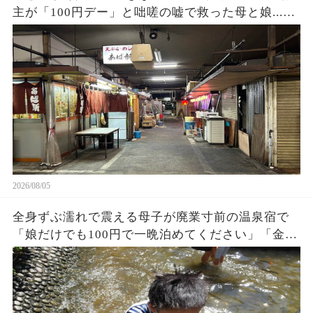
主が「100円デー」と咄嗟の嘘で救った母と娘...お
店の立ち退き当日、まさかの出来事に…
2026/08/05
全身ずぶ濡れで震える母子が廃業寸前の温泉宿で
「娘だけでも100円で一晩泊めてください」「金な
んかいらない、中に入りな！」→3ヶ月後、まさか
の出来事に…