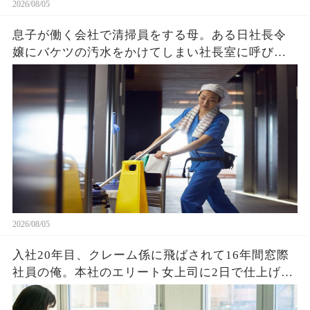
2026/08/05
息子が働く会社で清掃員をする母。ある日社長令
嬢にバケツの汚水をかけてしまい社長室に呼び出
され→クビを覚悟で息子と部屋に入ると社長令嬢
「ずっと探してました」「え？」
2026/08/05
入社20年目、クレーム係に飛ばされて16年間窓際
社員の俺。本社のエリート女上司に2日で仕上げた
資料を渡すと「あなたがなぜ平社員なの？」→そ
の後、まさかの展開に営業部長の顔が真っ青に…