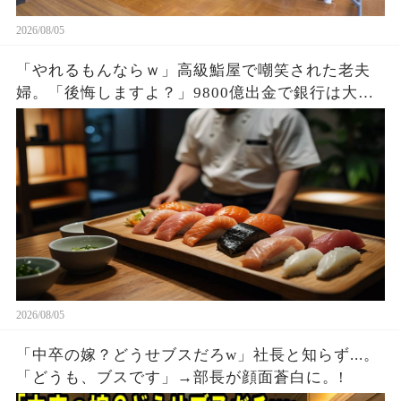
2026/08/05
「やれるもんならｗ」高級鮨屋で嘲笑された老夫
婦。「後悔しますよ？」9800億出金で銀行は大惨
事。
2026/08/05
「中卒の嫁？どうせブスだろw」社長と知らず...。
「どうも、ブスです」→部長が顔面蒼白に。!