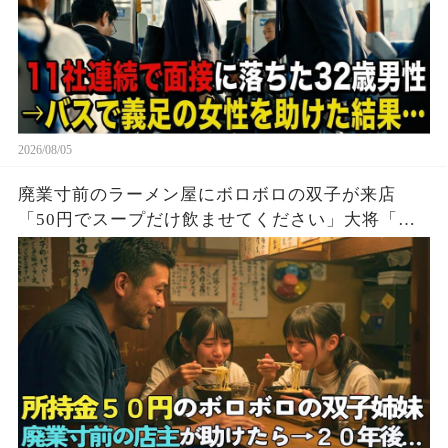
2026/08/05
廃業寸前のラーメン屋にボロボロの双子が来店
「50円でスープだけ飲ませてください」大将「大
盛り2つどうぞ！」→20年後、双子「お久しぶりで
す」実はこの子達…