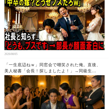
2026/08/05
「一生底辺ねｗ」同窓会で嘲笑された俺。直後、
美人秘書「会長！探しましたよ！」→同級生
「え？」。