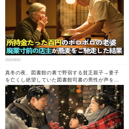
2026/08/05
真冬の夜、図書館の裏で野宿する貧乏親子→妻子
を亡くし絶望していた図書館司書の男性が声をか
けた結果…