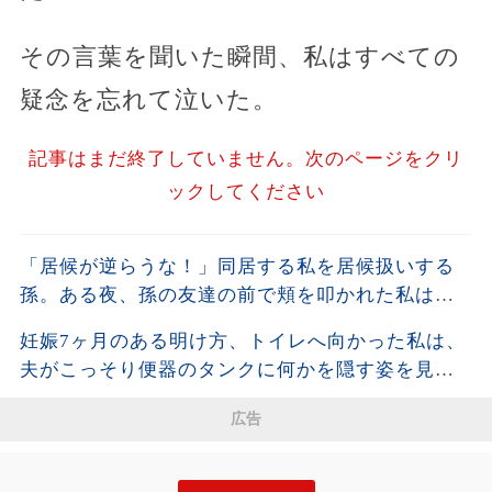
その言葉を聞いた瞬間、私はすべての
疑念を忘れて泣いた。
記事はまだ終了していません。次のページをクリ
ックしてください
「居候が逆らうな！」同居する私を居候扱いする
孫。ある夜、孫の友達の前で頬を叩かれた私は静
かに姿を消し、全援助を停止した・・・
妊娠7ヶ月のある明け方、トイレへ向かった私は、
夫がこっそり便器のタンクに何かを隠す姿を見て
しまった。夫が去った後、それを開けた瞬間、私
広告
は声も出せず凍りついた――