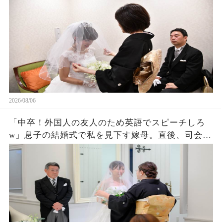
が逆転した
2026/08/06
「中卒！外国人の友人のため英語でスピーチしろ
w」息子の結婚式で私を見下す嫁母。直後、司会が
私を名前を呼ぶと外国人「久しぶりダネ、社
長！」嫁母「え？」→壇上で完璧な英語を私がペ
ラペラ話した結果