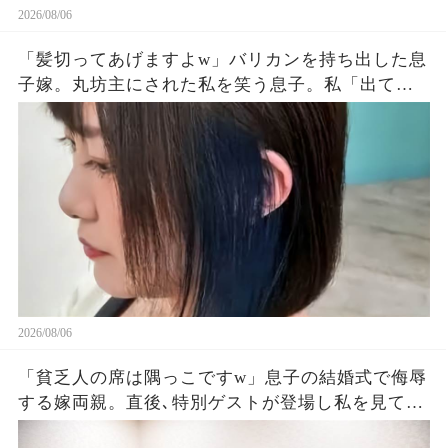
2026/08/06
「髪切ってあげますよw」バリカンを持ち出した息
子嫁。丸坊主にされた私を笑う息子。私「出てい
く…」息子夫婦「勝手にしろw」→翌朝、全財産を
持って姿を眩ませた結果…
2026/08/06
「貧乏人の席は隅っこですw」息子の結婚式で侮辱
する嫁両親。直後､特別ゲストが登場し私を見て
「社長！お元気そうで」嫁両親「え？」180度立場