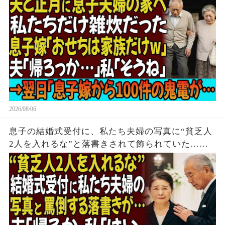
電が…
2026/08/06
息子の結婚式受付に、私たち夫婦の写真に“貧乏人
2人を入れるな”と落書きされて飾られていた…夫
「帰るか」私「はい」→無言で立ち去った5時間
後、息子は全てを失う結末を迎えた