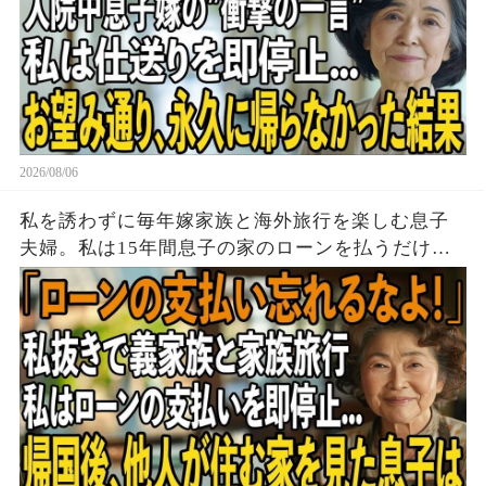
2026/08/06
私を誘わずに毎年嫁家族と海外旅行を楽しむ息子
夫婦。私は15年間息子の家のローンを払うだけ黙
って実印を押し家を即売却→帰国後、他人が住む
家を見た息子は顔面蒼白に