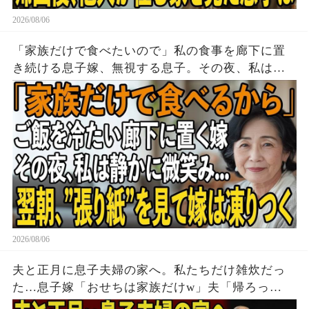
2026/08/06
「家族だけで食べたいので」私の食事を廊下に置
き続ける息子嫁、無視する息子。その夜、私は黙
って姿を消した→翌朝、玄関の張り紙に息子嫁は
顔面蒼白に
2026/08/06
夫と正月に息子夫婦の家へ。私たちだけ雑炊だっ
た…息子嫁「おせちは家族だけw」夫「帰ろっ
か…」私「そうね」→翌日、息子嫁から100件の鬼