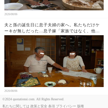
2026/08/06
夫と孫の誕生日に息子夫婦の家へ。私たちだけケ
ーキが無しだった…息子嫁「家族ではなく、他人
でしょ？w」夫「家に戻ろう…」私「そうね…」→
翌日､血相を変えた息子嫁から鬼電が…
2026/08/06
©2024 quotationsi.com. All Rights Reserved.
私たちに関しては
政策と安全
条項
プライバシー
版権