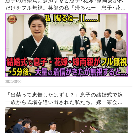
息子の結婚式に参加すると息子･花嫁･嫁両親が私
だけをフル無視。笑顔の私「帰るねー」息子･花
嫁･嫁両親「…」→5分後、大量の着信がきたが無
視して消えた結果
2026/08/06
「出禁って忠告したはずよ？」息子の結婚式で嫁
一族から式場を追い出された私たち。嫁一家会社
の大株主の私が株主総会で社長解任案を出すと