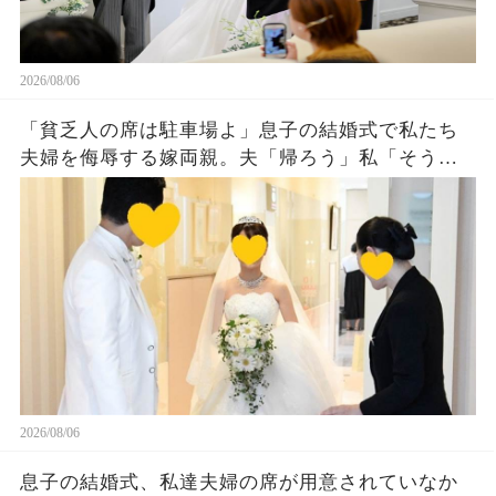
2026/08/06
「貧乏人の席は駐車場よ」息子の結婚式で私たち
夫婦を侮辱する嫁両親。夫「帰ろう」私「そう
ね…」翌日、ある衝撃の事実を知った嫁両親から
大量着信が…w
2026/08/06
息子の結婚式、私達夫婦の席が用意されていなか