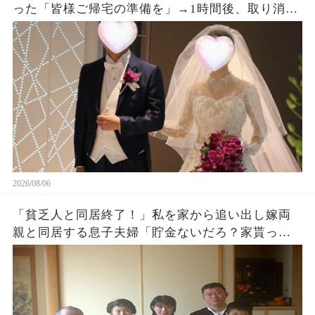
った「皆様ご帰宅の準備を」→1時間後、取り消し
になった結婚式に息子夫婦は半狂乱になった
2026/08/06
「貧乏人と同居終了！」私を家から追い出し嫁両
親と同居する息子夫婦「貯金ないだろ？家貰った
ら用済みでーすw」1週間後、息子から100件鬼電
がw