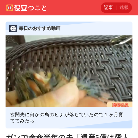
記事
速報
毎日のおすすめ動画
玄関先に何かの鳥のヒナが落ちていたので１ヶ月育
ててみたら、
ガンで余命半年の夫「遺産5億は愛人