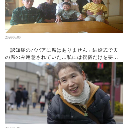
2026/08/06
「認知症のババアに席はありません」結婚式で夫
の席のみ用意されていた…私には祝儀だけを要求
する息子夫婦。私たち夫婦は無言で式場を去った
→直後、料金未納で結婚式は取り消された