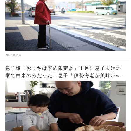
獄へw
2026/08/06
息子嫁「おせちは家族限定よ」正月に息子夫婦の
家で白米のみだった…息子「伊勢海老が美味いw」
夫「家に戻ろう」私「はい」→翌日、息子夫婦か
ら300件の鬼電が…w