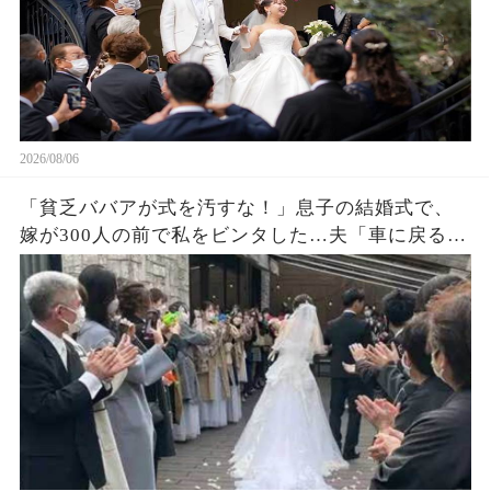
2026/08/06
「貧乏ババアが式を汚すな！」息子の結婚式で、
嫁が300人の前で私をビンタした…夫「車に戻る
か」私「ごめん」皆が私を哀れんでいたが真実が
明かされ嫁は顔面蒼白になった…