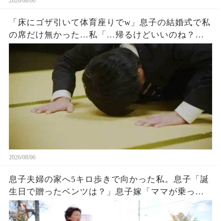
2026/08/06
「床にゴザ引いて体育座りでw」息子の結婚式で私
の席だけ無かった…私「…帰るけどいいのね？」
息子嫁「とっとと帰れw」→30分後、結婚式でトラ
ブルが起きたw
2026/08/06
息子夫婦の家へ5キロ歩きで向かった私。息子「誕
生日で贈ったベンツは？」息子嫁「ママが乗って
るわ！お義母さんは若いから不要でしょw」息子
「はぁ…そうか…」→1週間後、息子嫁は青ざめ地