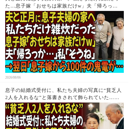
た…息子嫁「おせちは家族だけw」夫「帰ろっ
か…」私「そうね」→翌日、息子嫁から100件の鬼
電が…
2026/08/06
息子の結婚式受付に、私たち夫婦の写真に“貧乏人
2人を入れるな”と落書きされて飾られていた…夫
「帰るか」私「はい」→無言で立ち去った5時間
後、息子は全てを失う結末を迎えた