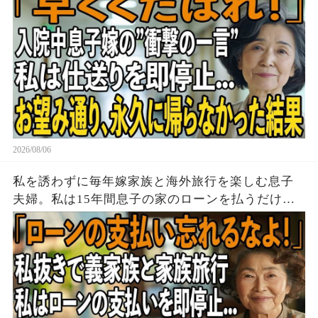
久に帰らなかった結果
2026/08/06
私を誘わずに毎年嫁家族と海外旅行を楽しむ息子
夫婦。私は15年間息子の家のローンを払うだけ黙
って実印を押し家を即売却→帰国後、他人が住む
家を見た息子は顔面蒼白に