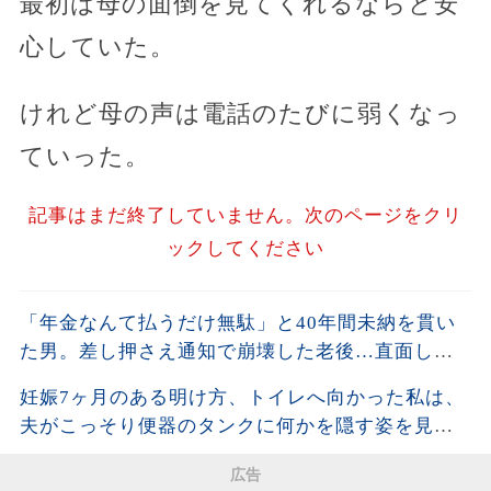
最初は母の面倒を見てくれるならと安
心していた。
けれど母の声は電話のたびに弱くなっ
ていった。
記事はまだ終了していません。次のページをクリ
ックしてください
「年金なんて払うだけ無駄」と40年間未納を貫い
た男。差し押さえ通知で崩壊した老後…直面した
残酷な現実
妊娠7ヶ月のある明け方、トイレへ向かった私は、
夫がこっそり便器のタンクに何かを隠す姿を見て
しまった。夫が去った後、それを開けた瞬間、私
広告
は声も出せず凍りついた――