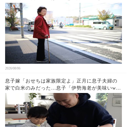
るわ！お義母さんは若いから不要でしょw」息子
「はぁ…そうか…」→1週間後、息子嫁は青ざめ地
獄へw
2026/08/06
息子嫁「おせちは家族限定よ」正月に息子夫婦の
家で白米のみだった…息子「伊勢海老が美味いw」
夫「家に戻ろう」私「はい」→翌日、息子夫婦か
ら300件の鬼電が…w