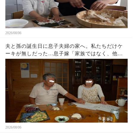
2026/08/06
夫と孫の誕生日に息子夫婦の家へ。私たちだけケ
ーキが無しだった…息子嫁「家族ではなく、他人
でしょ？w」夫「家に戻ろう…」私「そうね…」→
翌日､血相を変えた息子嫁から鬼電が…
2026/08/06