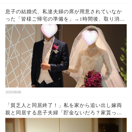
息子の結婚式、私達夫婦の席が用意されていなか
った「皆様ご帰宅の準備を」→1時間後、取り消し
になった結婚式に息子夫婦は半狂乱になった
2026/08/06
「貧乏人と同居終了！」私を家から追い出し嫁両
親と同居する息子夫婦「貯金ないだろ？家貰った
ら用済みでーすw」1週間後、息子から100件鬼電
がw