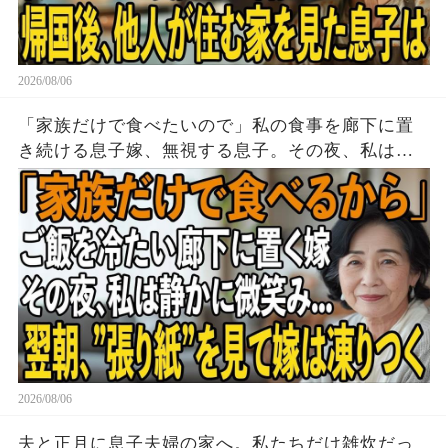
2026/08/06
「家族だけで食べたいので」私の食事を廊下に置
き続ける息子嫁、無視する息子。その夜、私は黙
って姿を消した→翌朝、玄関の張り紙に息子嫁は
顔面蒼白に
2026/08/06
夫と正月に息子夫婦の家へ。私たちだけ雑炊だっ