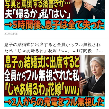
2026/08/06
息子の結婚式に出席すると全員からフル無視され
た私「じゃあ帰るわ」花嫁「ww」→1時間後、2人
からの鬼電をフル無視した