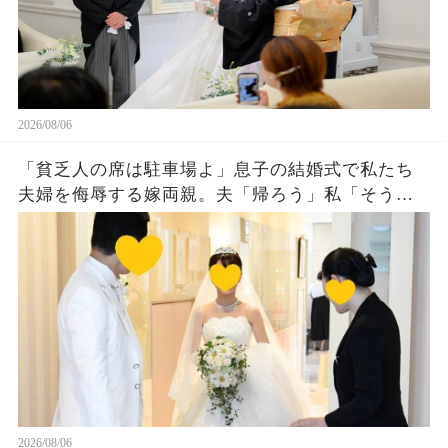
2026/08/06
「貧乏人の席は駐車場よ」息子の結婚式で私たち
夫婦を侮辱する嫁両親。夫「帰ろう」私「そう
ね…」翌日、ある衝撃の事実を知った嫁両親から
大量着信が…w
2026/08/06