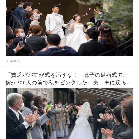
2026/08/06
「貧乏ババアが式を汚すな！」息子の結婚式で、
嫁が300人の前で私をビンタした…夫「車に戻る
か」私「ごめん」皆が私を哀れんでいたが真実が
明かされ嫁は顔面蒼白になった…