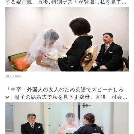
する嫁両親。直後､特別ゲストが登場し私を見て
「社長！お元気そうで」嫁両親「え？」180度立場
が逆転した
2026/08/06
「中卒！外国人の友人のため英語でスピーチしろ
w」息子の結婚式で私を見下す嫁母。直後、司会が
私を名前を呼ぶと外国人「久しぶりダネ、社
長！」嫁母「え？」→壇上で完璧な英語を私がペ
ラペラ話した結果