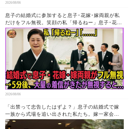
2026/08/06
息子の結婚式に参加すると息子･花嫁･嫁両親が私
だけをフル無視。笑顔の私「帰るねー」息子･花
嫁･嫁両親「…」→5分後、大量の着信がきたが無
視して消えた結果
2026/08/06
「出禁って忠告したはずよ？」息子の結婚式で嫁
一族から式場を追い出された私たち。嫁一家会社
の大株主の私が株主総会で社長解任案を出すと