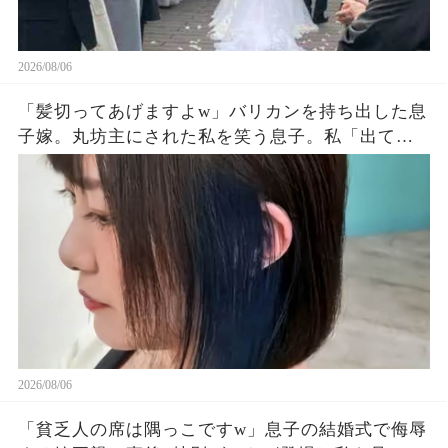
2026/08/06
「髪切ってあげますよw」バリカンを持ち出した息
子嫁。丸坊主にされた私を笑う息子。私「出てい
く…」息子夫婦「勝手にしろw」→翌朝、全財産を
持って姿を眩ませた結果…
2026/08/06
「貧乏人の席は隅っこですw」息子の結婚式で侮辱