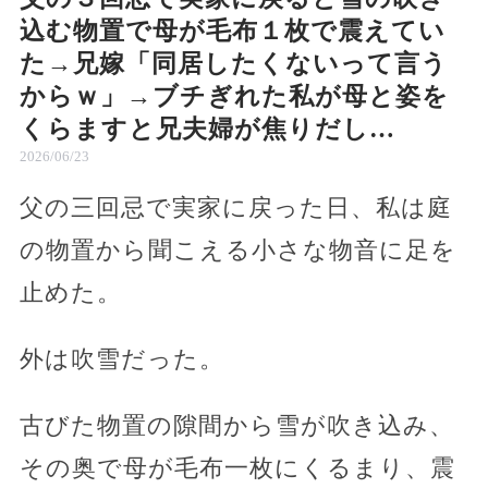
込む物置で母が毛布１枚で震えてい
た→兄嫁「同居したくないって言う
からｗ」→ブチぎれた私が母と姿を
くらますと兄夫婦が焦りだし…
2026/06/23
父の三回忌で実家に戻った日、私は庭
の物置から聞こえる小さな物音に足を
止めた。
外は吹雪だった。
古びた物置の隙間から雪が吹き込み、
その奥で母が毛布一枚にくるまり、震