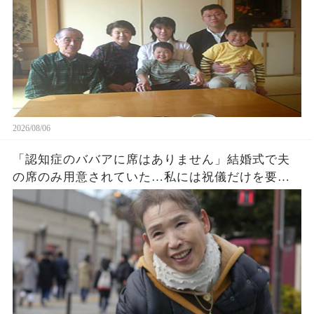
2026/08/06
「認知症のババアに席はありません」結婚式で夫
の席のみ用意されていた…私には祝儀だけを要求
する息子夫婦。私たち夫婦は無言で式場を去った
→直後、料金未納で結婚式は取り消された