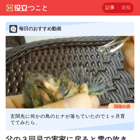
記事
速報
毎日のおすすめ動画
玄関先に何かの鳥のヒナが落ちていたので１ヶ月育
ててみたら、
父の３回忌で実家に戻ると雪の吹き