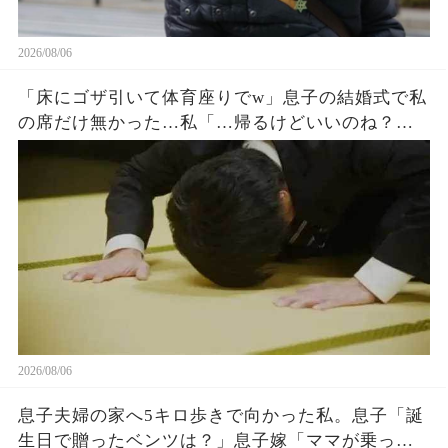
2026/08/06
「床にゴザ引いて体育座りでw」息子の結婚式で私
の席だけ無かった…私「…帰るけどいいのね？」
息子嫁「とっとと帰れw」→30分後、結婚式でトラ
ブルが起きたw
2026/08/06
息子夫婦の家へ5キロ歩きで向かった私。息子「誕
生日で贈ったベンツは？」息子嫁「ママが乗って