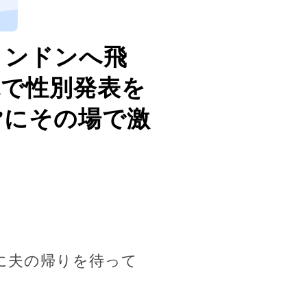
、
ロンドンへ飛
院で性別発表を
”にその場で激
に夫の帰りを待って