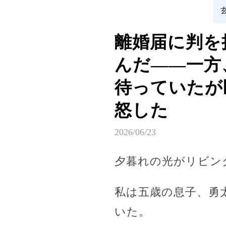
離婚届に判を
んだ――一方
待っていたが
怒した
2026/06/23
夕暮れの光がリビン
私は五歳の息子、勇
いた。