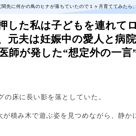
玄関先に何かの鳥のヒナが落ちていたので１ヶ月育ててみたら
押した私は子どもを連れて
、元夫は妊娠中の愛人と病
医師が発した“想定外の一言
グの床に長い影を落としていた。
太が積み木で遊ぶ姿を見つめながら、静か