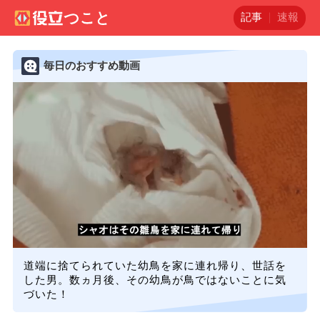
記事
速報
毎日のおすすめ動画
道端に捨てられていた幼鳥を家に連れ帰り、世話を
した男。数ヵ月後、その幼鳥が鳥ではないことに気
づいた！