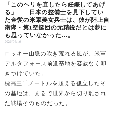
「このヘリを直したら妊娠してあげ
る」――日本の整備士を見下してい
た金髪の米軍美女兵士は、彼が陸上自
衛隊・第1空挺団の元精鋭だとは夢に
も思っていなかった…。
2026/06/16
ロッキー山脈の吹き荒れる風が、米軍
デルタフォース前進基地を容赦なく叩
きつけていた。
標高三千メートルを超える孤立したそ
の基地は、まるで世界から切り離され
た戦場そのものだった。