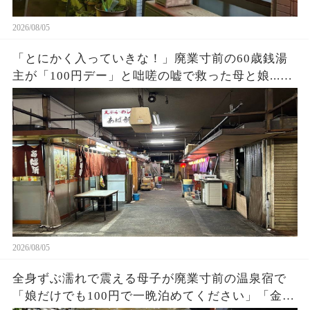
2026/08/05
「とにかく入っていきな！」廃業寸前の60歳銭湯
主が「100円デー」と咄嗟の嘘で救った母と娘...お
店の立ち退き当日、まさかの出来事に…
2026/08/05
全身ずぶ濡れで震える母子が廃業寸前の温泉宿で
「娘だけでも100円で一晩泊めてください」「金な