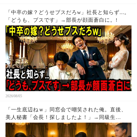
「中卒の嫁？どうせブスだろw」社長と知らず...。
「どうも、ブスです」→部長が顔面蒼白に。!
2026/08/05
「一生底辺ねｗ」同窓会で嘲笑された俺。直後、
美人秘書「会長！探しましたよ！」→同級生
「え？」。