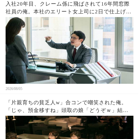
入社20年目、クレーム係に飛ばされて16年間窓際
社員の俺。本社のエリート女上司に2日で仕上げた
資料を渡すと「あなたがなぜ平社員なの？」→そ
の後、まさかの展開に営業部長の顔が真っ青に…
2026/08/05
「片親育ちの貧乏人w」合コンで嘲笑された俺。
「じゃ、預金移すね」頭取の娘「どうぞｗ」結果
。