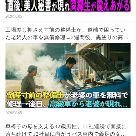
2026/08/05
工場差し押さえ寸前の整備士が、道端で困ってい
た老婦人の車を無償修理→2週間後、黒塗りの高級
車が現れて…
2026/08/05
車椅子の母を支える32歳男性。11社連続で面接に
落ち続けて12社目に向かうバス車内で義足の女性