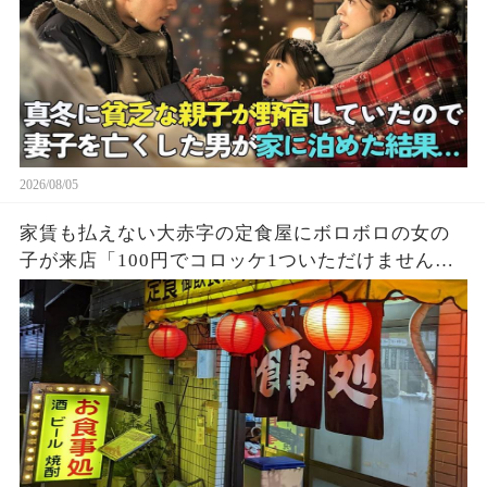
2026/08/05
家賃も払えない大赤字の定食屋にボロボロの女の
子が来店「100円でコロッケ1ついただけません
か？」ハンバーグ定食をご馳走し満腹になった少
女→後日、黒い高級車が次々に現れて…