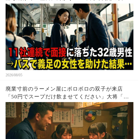
を助けた結果…
2026/08/05
廃業寸前のラーメン屋にボロボロの双子が来店
「50円でスープだけ飲ませてください」大将「大
盛り2つどうぞ！」→20年後、双子「お久しぶりで
す」実はこの子達…