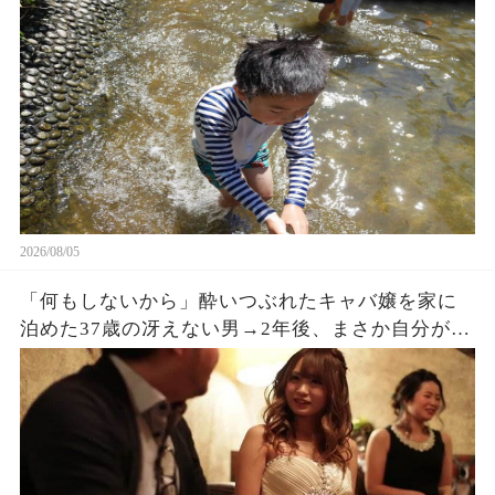
んかいらない、中に入りな！」→3ヶ月後、まさか
の出来事に…
2026/08/05
「何もしないから」酔いつぶれたキャバ嬢を家に
泊めた37歳の冴えない男→2年後、まさか自分がこ
うなるとは思っていなかった