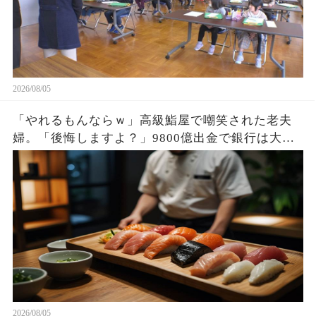
2026/08/05
「やれるもんならｗ」高級鮨屋で嘲笑された老夫
婦。「後悔しますよ？」9800億出金で銀行は大惨
事。
2026/08/05