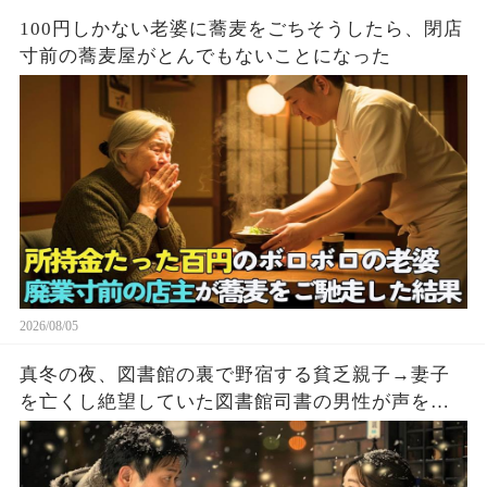
100円しかない老婆に蕎麦をごちそうしたら、閉店
寸前の蕎麦屋がとんでもないことになった
2026/08/05
真冬の夜、図書館の裏で野宿する貧乏親子→妻子
を亡くし絶望していた図書館司書の男性が声をか
けた結果…