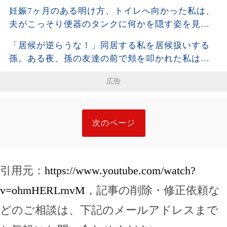
妊娠7ヶ月のある明け方、トイレへ向かった私は、
夫がこっそり便器のタンクに何かを隠す姿を見て
しまった。夫が去った後、それを開けた瞬間、私
「居候が逆らうな！」同居する私を居候扱いする
は声も出せず凍りついた――
孫。ある夜、孫の友達の前で頬を叩かれた私は静
かに姿を消し、全援助を停止した・・・
広告
次のページ
引用元：
https://www.youtube.com/watch?
v=ohmHERLrnvM
，記事の削除・修正依頼な
どのご相談は、下記のメールアドレスまで