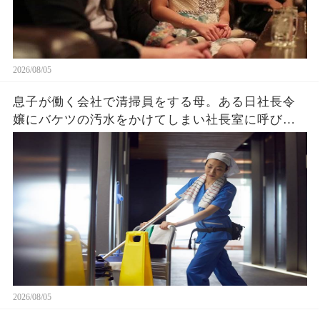
2026/08/05
息子が働く会社で清掃員をする母。ある日社長令
嬢にバケツの汚水をかけてしまい社長室に呼び出
され→クビを覚悟で息子と部屋に入ると社長令嬢
「ずっと探してました」「え？」
2026/08/05