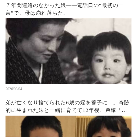
７年間連絡のなかった娘——電話口の“最初の一
然のことだろう。 俺の国では電車が遅れるのが当
言”で、母は崩れ落ちた。
たり前だ。 日本人は時間に細かすぎる」 そう言っ
て、男は駅の売店に駅弁を買いに行ってしまっ
た。 女性は呆れて席に戻ると（続）
2026/08/04
弟が亡くなり捨てられた6歳の姪を養子に…。奇跡
的に生まれた妹と一緒に育てて12年後、弟嫁「ず
っと会いたかったわ‼」「…誰この人？」→発狂す
る弟嫁に天罰がｗ