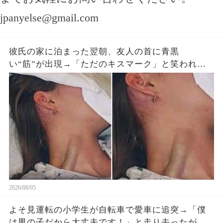
jpanyelse@gmail.com
彼氏の家に泊まった翌朝、友人の首に青黒
い“筋”が出現→「ただのキスマーク」と笑われた
が、医師は昨夜の首への圧迫を確認した
2026/08/05
よそ見運転の小学生が自転車で愛車に追突→「僕
は男の子だから大丈夫です！」と走り去ったが、