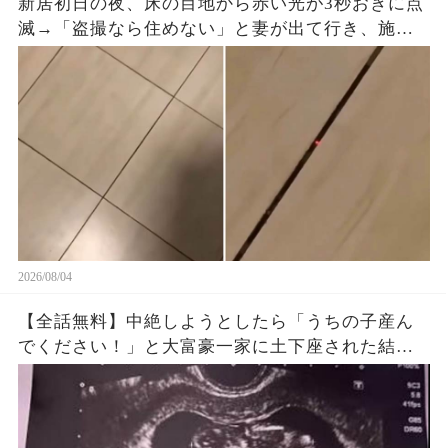
新居初日の夜、床の目地から赤い光が3秒おきに点
滅→「盗撮なら住めない」と妻が出て行き、施工
会社へ動画を送ると…
2026/08/04
【全話無料】中絶しようとしたら「うちの子産ん
でください！」と大富豪一家に土下座された結
果…🤣