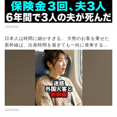
2026/08/04
日本人は時間に細かすぎる。 大勢のお客を乗せた
新幹線は、出発時間を過ぎても一向に発車する気
配がない。 グリーン車のドアを見ると、外国人の
男がスーツケースをドアに挟んでいた。 ドアは閉
まらず、警告音だけが鳴り続ける。 周りの空気が
ピリつく中、若い女性が声をかけた。 「すみませ
ん、ドアに荷物を挟まないでください。 出発でき
ないじゃないですか？」 男は平然と言った。 「駅
弁を買いに行ってくるんだ。 こうしておけばドア
が閉まらないだろう」 「もう出発時間は過ぎてい
て、みんな困っています」 男は鼻で笑った。 「少
しぐらい遅れてもいいだろう。 わざわざ日本に観
2026/08/04
光しに来てやってるんだ。 これくらい待つのは当