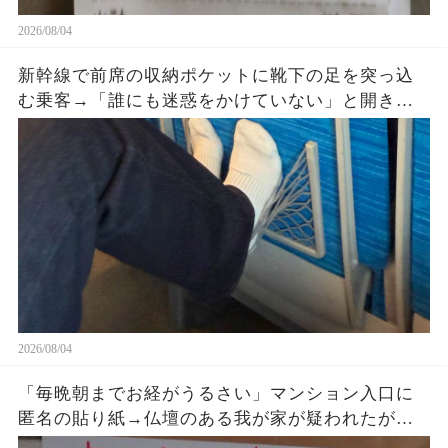
2026/08/04
新幹線で前席の収納ポケットに靴下の足を突っ込
む乗客→「誰にも迷惑をかけていない」と開き直
った直後、車掌が座席を確認すると…
2026/08/04
「毎晩朝までお経がうるさい」マンション入口に
匿名の貼り紙→仏壇のある我が家が疑われたが、
午前2時17分の録音が示した発信源