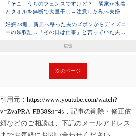
「そこ、うちのフェンスですけど？」隣家が水着
とタオルを無断で大量干し→注意した私へ夫婦そ
ろって開き直った直後、濡れた洗濯物の写真を見
妊娠23週、新居へ移った夫のズボンからディズニ
せると…
ーの領収証→「その日は仕事」と言っていた夫に
購入品を尋ねると、LINEの時刻と説明が崩れ始め
広告
た
次のページ
引用元：
https://www.youtube.com/watch?
v=ZvaPRA-FB38&t=4s
，記事の削除・修正依
頼などのご相談は、下記のメールアドレス
までお気軽にお問い合わせください。