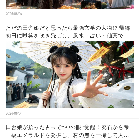
2026/08/04
ただの田舎娘だと思ったら最強玄学の大物!? 帰郷
初日に嘲笑を吹き飛ばし、風水・占い・仙薬で全
員が庇護を求める！
2026/08/04
田舎娘が拾った古玉で“神の眼”覚醒！廃石から帝
王級エメラルドを発掘し、村の悪を一掃して大富