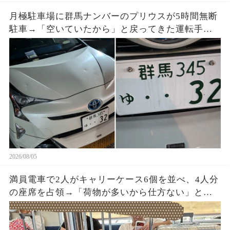
月極駐車場に群馬ナンバーのプリウスが5時間無断
駐車→「空いていたから」と戻ってきた運転手
へ、防犯映像と駐車料金を見せると…
2026/08/05
満員電車で2人がキャリーケース6個を並べ、4人分
の座席を占領→「荷物が多いから仕方ない」と開
き直った直後、乗務員が車内を確認すると…