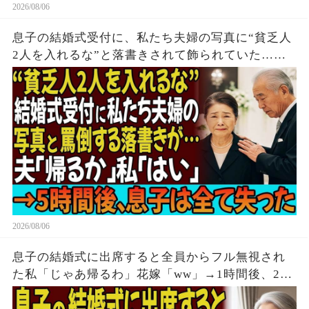
2026/08/06
息子の結婚式受付に、私たち夫婦の写真に“貧乏人
2人を入れるな”と落書きされて飾られていた…夫
「帰るか」私「はい」→無言で立ち去った5時間
後、息子は全てを失う結末を迎えた
2026/08/06
息子の結婚式に出席すると全員からフル無視され
た私「じゃあ帰るわ」花嫁「ww」→1時間後、2人
からの鬼電をフル無視した