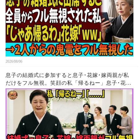
2026/08/06
息子の結婚式に参加すると息子･花嫁･嫁両親が私
だけをフル無視。笑顔の私「帰るねー」息子･花
嫁･嫁両親「…」→5分後、大量の着信がきたが無
視して消えた結果