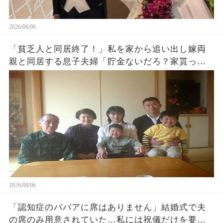
2026/08/06
「貧乏人と同居終了！」私を家から追い出し嫁両
親と同居する息子夫婦「貯金ないだろ？家貰った
ら用済みでーすw」1週間後、息子から100件鬼電
がw
2026/08/06
「認知症のババアに席はありません」結婚式で夫
の席のみ用意されていた…私には祝儀だけを要求