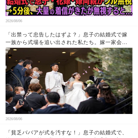
2026/08/06
「出禁って忠告したはずよ？」息子の結婚式で嫁
一族から式場を追い出された私たち。嫁一家会社
の大株主の私が株主総会で社長解任案を出すと
2026/08/06
「貧乏ババアが式を汚すな！」息子の結婚式で、