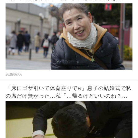
する息子夫婦。私たち夫婦は無言で式場を去った
→直後、料金未納で結婚式は取り消された
2026/08/06
「床にゴザ引いて体育座りでw」息子の結婚式で私
の席だけ無かった…私「…帰るけどいいのね？」
息子嫁「とっとと帰れw」→30分後、結婚式でトラ
ブルが起きたw