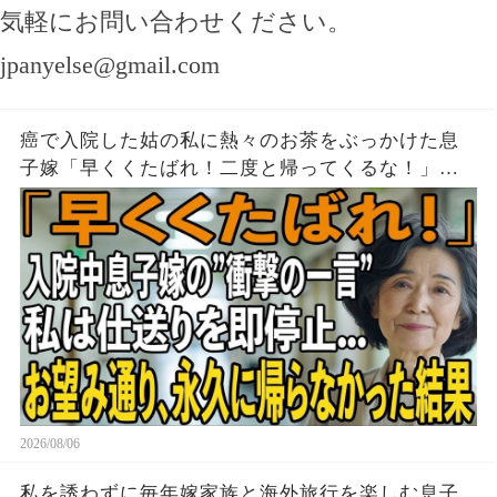
気軽にお問い合わせください。
jpanyelse@gmail.com
癌で入院した姑の私に熱々のお茶をぶっかけた息
子嫁「早くくたばれ！二度と帰ってくるな！」→
お望みどおり私は息子夫婦へ仕送りを停止し、永
久に帰らなかった結果
2026/08/06
私を誘わずに毎年嫁家族と海外旅行を楽しむ息子