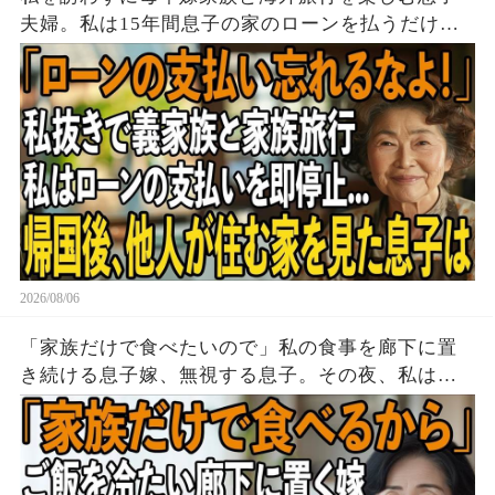
夫婦。私は15年間息子の家のローンを払うだけ黙
って実印を押し家を即売却→帰国後、他人が住む
家を見た息子は顔面蒼白に
2026/08/06
「家族だけで食べたいので」私の食事を廊下に置
き続ける息子嫁、無視する息子。その夜、私は黙
って姿を消した→翌朝、玄関の張り紙に息子嫁は
顔面蒼白に