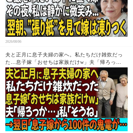
2026/08/06
夫と正月に息子夫婦の家へ。私たちだけ雑炊だっ
た…息子嫁「おせちは家族だけw」夫「帰ろっ
か…」私「そうね」→翌日、息子嫁から100件の鬼
電が…