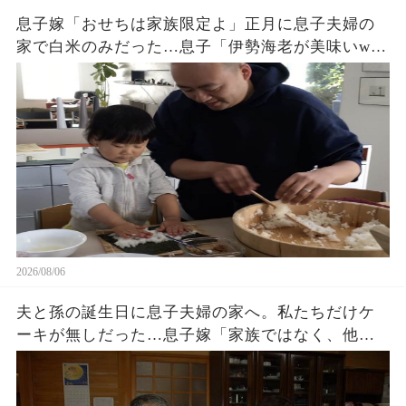
息子嫁「おせちは家族限定よ」正月に息子夫婦の
家で白米のみだった…息子「伊勢海老が美味いw」
夫「家に戻ろう」私「はい」→翌日、息子夫婦か
ら300件の鬼電が…w
2026/08/06
夫と孫の誕生日に息子夫婦の家へ。私たちだけケ
ーキが無しだった…息子嫁「家族ではなく、他人
でしょ？w」夫「家に戻ろう…」私「そうね…」→
翌日､血相を変えた息子嫁から鬼電が…