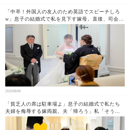
「中卒！外国人の友人のため英語でスピーチしろ
w」息子の結婚式で私を見下す嫁母。直後、司会が
私を名前を呼ぶと外国人「久しぶりダネ、社
長！」嫁母「え？」→壇上で完璧な英語を私がペ
ラペラ話した結果
2026/08/06
「貧乏人の席は駐車場よ」息子の結婚式で私たち
夫婦を侮辱する嫁両親。夫「帰ろう」私「そう
ね…」翌日、ある衝撃の事実を知った嫁両親から
大量着信が…w