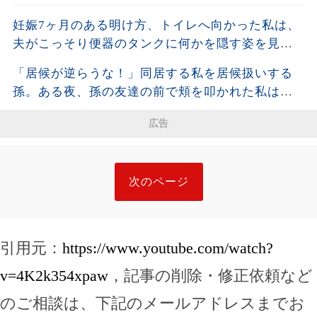
妊娠7ヶ月のある明け方、トイレへ向かった私は、
夫がこっそり便器のタンクに何かを隠す姿を見て
しまった。夫が去った後、それを開けた瞬間、私
「居候が逆らうな！」同居する私を居候扱いする
は声も出せず凍りついた――
孫。ある夜、孫の友達の前で頬を叩かれた私は静
かに姿を消し、全援助を停止した・・・
広告
次のページ
引用元：
https://www.youtube.com/watch?
v=4K2k354xpaw
，記事の削除・修正依頼など
のご相談は、下記のメールアドレスまでお