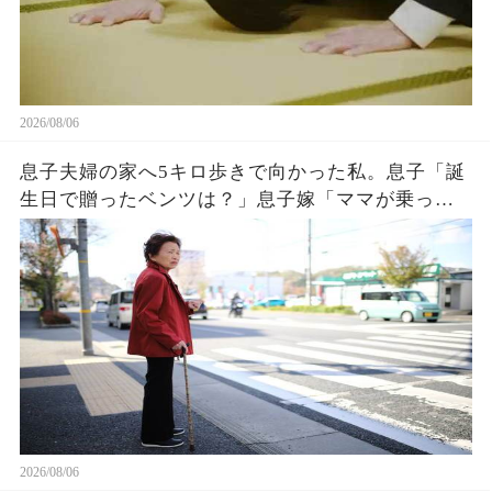
2026/08/06
息子夫婦の家へ5キロ歩きで向かった私。息子「誕
生日で贈ったベンツは？」息子嫁「ママが乗って
るわ！お義母さんは若いから不要でしょw」息子
「はぁ…そうか…」→1週間後、息子嫁は青ざめ地
獄へw
2026/08/06