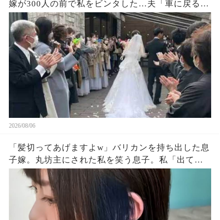
嫁が300人の前で私をビンタした…夫「車に戻る
か」私「ごめん」皆が私を哀れんでいたが真実が
明かされ嫁は顔面蒼白になった…
2026/08/06
「髪切ってあげますよw」バリカンを持ち出した息
子嫁。丸坊主にされた私を笑う息子。私「出てい
く…」息子夫婦「勝手にしろw」→翌朝、全財産を
持って姿を眩ませた結果…