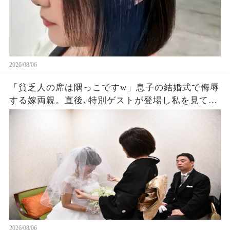
2026/08/06
「貧乏人の席は隅っこですw」息子の結婚式で侮辱
する嫁両親。直後､特別ゲストが登場し私を見て
「社長！お元気そうで」嫁両親「え？」180度立場
が逆転した
2026/08/06