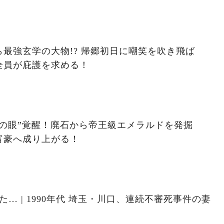
最強玄学の大物!? 帰郷初日に嘲笑を吹き飛ば
全員が庇護を求める！
の眼”覚醒！廃石から帝王級エメラルドを発掘
富豪へ成り上がる！
… | 1990年代 埼玉・川口、連続不審死事件の妻