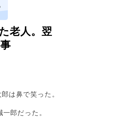
ヵ
た老人。翌
惨事
太郎は鼻で笑った。
誠一郎だった。