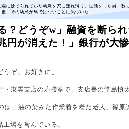
道端に捨てられていた幼鳥を家に連れ帰り、世話をした男。数
月後、その幼鳥が鳥ではないことに気づいた！
る？どうぞw」融資を断られ
0兆円が消えた！」銀行が大
どうぞ、お好きに」
行・東雲支店の応接室で、支店長の堂島慎
のは、油の染みた作業着を着た老人、篠原
品工場を営んでいる。