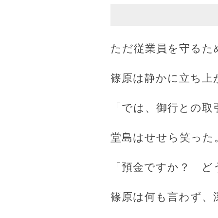
ただ従業員を守るた
篠原は静かに立ち上
「では、御行との取
堂島はせせら笑った
「預金ですか？ ど
篠原は何も言わず、