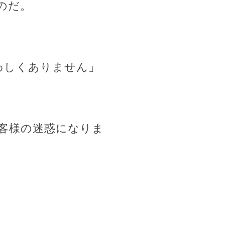
のだ。
わしくありません」
客様の迷惑になりま
。