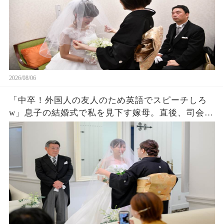
2026/08/06
「中卒！外国人の友人のため英語でスピーチしろ
w」息子の結婚式で私を見下す嫁母。直後、司会が
私を名前を呼ぶと外国人「久しぶりダネ、社
長！」嫁母「え？」→壇上で完璧な英語を私がペ
ラペラ話した結果