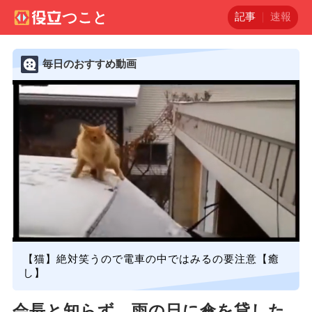
記事
速報
毎日のおすすめ動画
【猫】絶対笑うので電車の中ではみるの要注意【癒
し】
会長と知らず、雨の日に傘を貸した