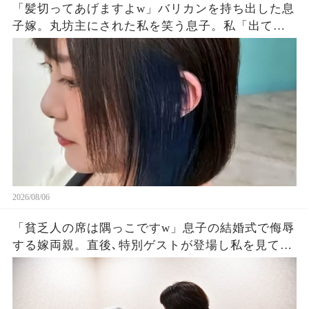
「髪切ってあげますよw」バリカンを持ち出した息
子嫁。丸坊主にされた私を笑う息子。私「出てい
く…」息子夫婦「勝手にしろw」→翌朝、全財産を
持って姿を眩ませた結果…
2026/08/06
「貧乏人の席は隅っこですw」息子の結婚式で侮辱
する嫁両親。直後､特別ゲストが登場し私を見て
「社長！お元気そうで」嫁両親「え？」180度立場
が逆転した