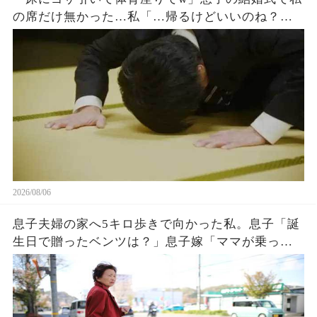
の席だけ無かった…私「…帰るけどいいのね？」
息子嫁「とっとと帰れw」→30分後、結婚式でトラ
ブルが起きたw
2026/08/06
息子夫婦の家へ5キロ歩きで向かった私。息子「誕
生日で贈ったベンツは？」息子嫁「ママが乗って
るわ！お義母さんは若いから不要でしょw」息子
「はぁ…そうか…」→1週間後、息子嫁は青ざめ地
獄へw