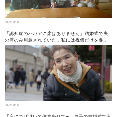
2026/08/06
「認知症のババアに席はありません」結婚式で夫
の席のみ用意されていた…私には祝儀だけを要求
する息子夫婦。私たち夫婦は無言で式場を去った
→直後、料金未納で結婚式は取り消された
2026/08/06
「床にゴザ引いて体育座りでw」息子の結婚式で私