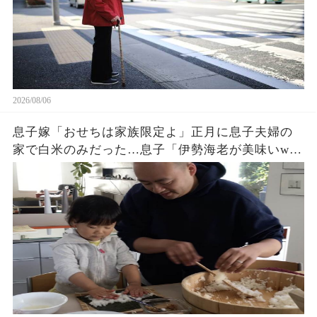
2026/08/06
息子嫁「おせちは家族限定よ」正月に息子夫婦の
家で白米のみだった…息子「伊勢海老が美味いw」
夫「家に戻ろう」私「はい」→翌日、息子夫婦か
ら300件の鬼電が…w