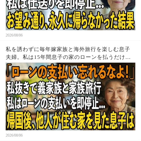
2026/08/06
私を誘わずに毎年嫁家族と海外旅行を楽しむ息子
夫婦。私は15年間息子の家のローンを払うだけ黙
って実印を押し家を即売却→帰国後、他人が住む
家を見た息子は顔面蒼白に
2026/08/06