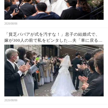
2026/08/06
「貧乏ババアが式を汚すな！」息子の結婚式で、
嫁が300人の前で私をビンタした…夫「車に戻る
か」私「ごめん」皆が私を哀れんでいたが真実が
明かされ嫁は顔面蒼白になった…
2026/08/06