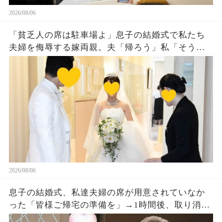
2026/08/06
「貧乏人の席は駐車場よ」息子の結婚式で私たち
夫婦を侮辱する嫁両親。夫「帰ろう」私「そう
ね…」翌日、ある衝撃の事実を知った嫁両親から
大量着信が…w
2026/08/06
息子の結婚式、私達夫婦の席が用意されていなか
った「皆様ご帰宅の準備を」→1時間後、取り消し
になった結婚式に息子夫婦は半狂乱になった