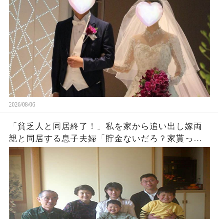
2026/08/06
「貧乏人と同居終了！」私を家から追い出し嫁両
親と同居する息子夫婦「貯金ないだろ？家貰った
ら用済みでーすw」1週間後、息子から100件鬼電
がw