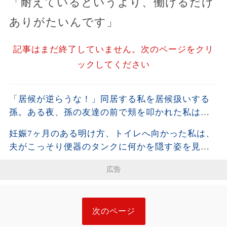
「耐えているというより、働けるだけ
ありがたいんです」
記事はまだ終了していません。次のページをクリ
ックしてください
「居候が逆らうな！」同居する私を居候扱いする
孫。ある夜、孫の友達の前で頬を叩かれた私は静
かに姿を消し、全援助を停止した・・・
妊娠7ヶ月のある明け方、トイレへ向かった私は、
夫がこっそり便器のタンクに何かを隠す姿を見て
しまった。夫が去った後、それを開けた瞬間、私
広告
は声も出せず凍りついた――
次のページ