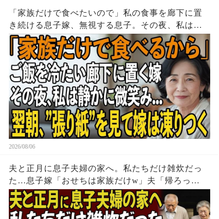
「家族だけで食べたいので」私の食事を廊下に置
き続ける息子嫁、無視する息子。その夜、私は黙
って姿を消した→翌朝、玄関の張り紙に息子嫁は
顔面蒼白に
2026/08/06
夫と正月に息子夫婦の家へ。私たちだけ雑炊だっ
た…息子嫁「おせちは家族だけw」夫「帰ろっ
か…」私「そうね」→翌日、息子嫁から100件の鬼
電が…