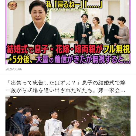
嫁･嫁両親「…」→5分後、大量の着信がきたが無
視して消えた結果
2026/08/06
「出禁って忠告したはずよ？」息子の結婚式で嫁
一族から式場を追い出された私たち。嫁一家会社
の大株主の私が株主総会で社長解任案を出すと