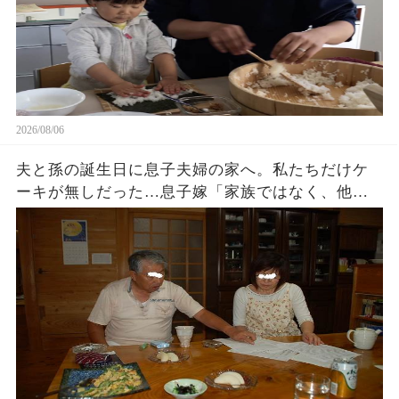
2026/08/06
夫と孫の誕生日に息子夫婦の家へ。私たちだけケ
ーキが無しだった…息子嫁「家族ではなく、他人
でしょ？w」夫「家に戻ろう…」私「そうね…」→
翌日､血相を変えた息子嫁から鬼電が…