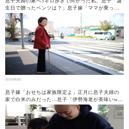
息子夫婦の家へ5キロ歩きで向かった私。息子「誕
生日で贈ったベンツは？」息子嫁「ママが乗って
るわ！お義母さんは若いから不要でしょw」息子
「はぁ…そうか…」→1週間後、息子嫁は青ざめ地
獄へw
2026/08/06
息子嫁「おせちは家族限定よ」正月に息子夫婦の
家で白米のみだった…息子「伊勢海老が美味いw」
夫「家に戻ろう」私「はい」→翌日、息子夫婦か
ら300件の鬼電が…w