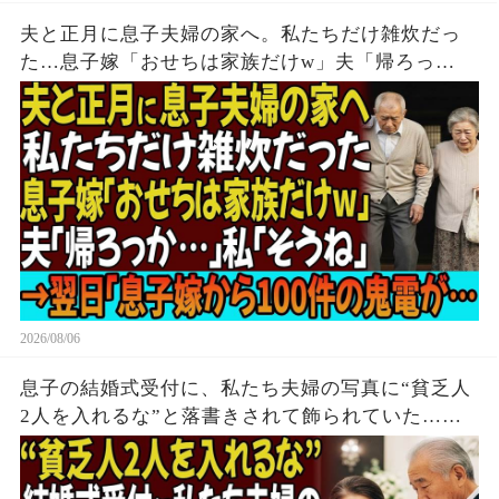
夫と正月に息子夫婦の家へ。私たちだけ雑炊だっ
た…息子嫁「おせちは家族だけw」夫「帰ろっ
か…」私「そうね」→翌日、息子嫁から100件の鬼
電が…
2026/08/06
息子の結婚式受付に、私たち夫婦の写真に“貧乏人
2人を入れるな”と落書きされて飾られていた…夫
「帰るか」私「はい」→無言で立ち去った5時間
後、息子は全てを失う結末を迎えた