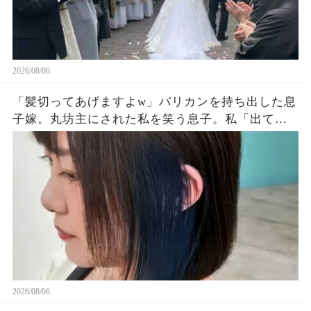
2026/08/06
「髪切ってあげますよw」バリカンを持ち出した息
子嫁。丸坊主にされた私を笑う息子。私「出てい
く…」息子夫婦「勝手にしろw」→翌朝、全財産を
持って姿を眩ませた結果…
2026/08/06