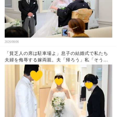
2026/08/06
「貧乏人の席は駐車場よ」息子の結婚式で私たち
夫婦を侮辱する嫁両親。夫「帰ろう」私「そう
ね…」翌日、ある衝撃の事実を知った嫁両親から
大量着信が…w