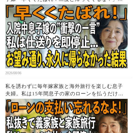
お望みどおり私は息子夫婦へ仕送りを停止し、永
久に帰らなかった結果
2026/08/06
私を誘わずに毎年嫁家族と海外旅行を楽しむ息子
夫婦。私は15年間息子の家のローンを払うだけ黙
って実印を押し家を即売却→帰国後、他人が住む
家を見た息子は顔面蒼白に