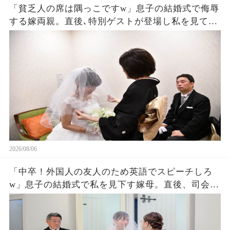
「貧乏人の席は隅っこですw」息子の結婚式で侮辱
する嫁両親。直後､特別ゲストが登場し私を見て
「社長！お元気そうで」嫁両親「え？」180度立場
が逆転した
2026/08/06
「中卒！外国人の友人のため英語でスピーチしろ
w」息子の結婚式で私を見下す嫁母。直後、司会が
私を名前を呼ぶと外国人「久しぶりダネ、社
長！」嫁母「え？」→壇上で完璧な英語を私がペ
ラペラ話した結果