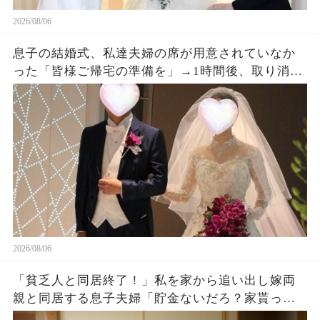
2026/08/06
息子の結婚式、私達夫婦の席が用意されていなか
った「皆様ご帰宅の準備を」→1時間後、取り消し
になった結婚式に息子夫婦は半狂乱になった
2026/08/06
「貧乏人と同居終了！」私を家から追い出し嫁両
親と同居する息子夫婦「貯金ないだろ？家貰った
ら用済みでーすw」1週間後、息子から100件鬼電