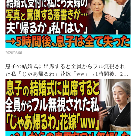
2026/08/06
息子の結婚式に出席すると全員からフル無視され
た私「じゃあ帰るわ」花嫁「ww」→1時間後、2人
からの鬼電をフル無視した