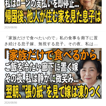
2026/08/06
「家族だけで食べたいので」私の食事を廊下に置
き続ける息子嫁、無視する息子。その夜、私は黙
って姿を消した→翌朝、玄関の張り紙に息子嫁は
顔面蒼白に
2026/08/06