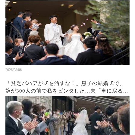
の大株主の私が株主総会で社長解任案を出すと
2026/08/06
「貧乏ババアが式を汚すな！」息子の結婚式で、
嫁が300人の前で私をビンタした…夫「車に戻る
か」私「ごめん」皆が私を哀れんでいたが真実が
明かされ嫁は顔面蒼白になった…