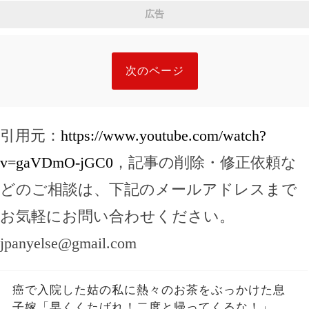
しまった。夫が去った後、それを開けた瞬間、私
広告
は声も出せず凍りついた――
次のページ
引用元：
https://www.youtube.com/watch?
v=gaVDmO-jGC0
，記事の削除・修正依頼な
どのご相談は、下記のメールアドレスまで
お気軽にお問い合わせください。
jpanyelse@gmail.com
癌で入院した姑の私に熱々のお茶をぶっかけた息
子嫁「早くくたばれ！二度と帰ってくるな！」→