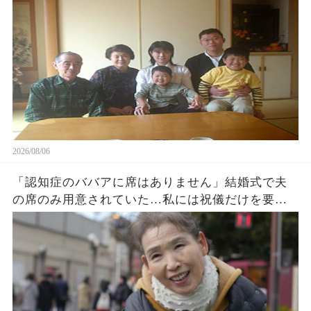
がw
2026/08/06
「認知症のババアに席はありません」結婚式で夫
の席のみ用意されていた…私には祝儀だけを要求
する息子夫婦。私たち夫婦は無言で式場を去った
→直後、料金未納で結婚式は取り消された