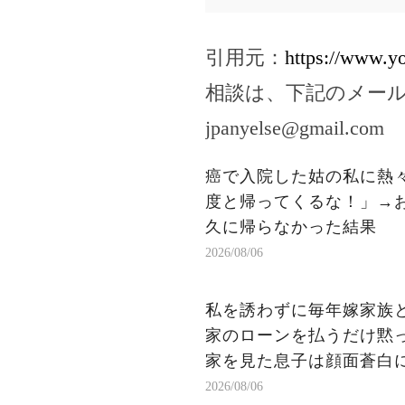
引用元：
https://www.
相談は、下記のメー
jpanyelse@gmail.com
癌で入院した姑の私に熱
度と帰ってくるな！」→
久に帰らなかった結果
2026/08/06
私を誘わずに毎年嫁家族
家のローンを払うだけ黙
家を見た息子は顔面蒼白
2026/08/06