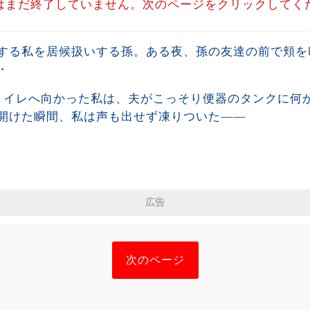
はまだ終了していません。次のページをクリックしてく
する私を居候扱いする孫。ある夜、孫の友達の前で頬を
・
トイレへ向かった私は、夫がこっそり便器のタンクに何
開けた瞬間、私は声も出せず凍りついた――
広告
次のページ