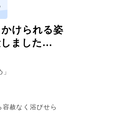
ヵ
っかけられる姿
潰しました…
め」
ら容赦なく浴びせら