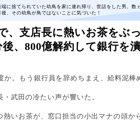
道端に捨てられていた幼鳥を家に連れ帰り、世話をした男。数
月後、その幼鳥が鳥ではないことに気づいた！
で、支店長に熱いお茶をぶ
分後、800億解約して銀行を
度か。もう銀行員を辞めちまえ、給料泥棒
長・武田の冷たい声が響いた。
つ熱いお茶が、窓口担当の小出マナの頭か