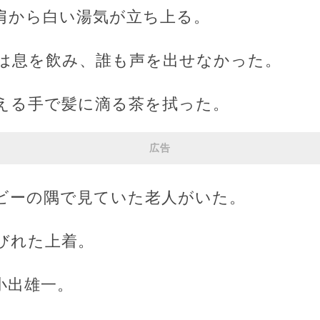
肩から白い湯気が立ち上る。
は息を飲み、誰も声を出せなかった。
える手で髪に滴る茶を拭った。
広告
ビーの隅で見ていた老人がいた。
びれた上着。
小出雄一。