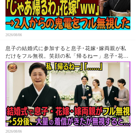
2026/08/06
息子の結婚式に参加すると息子･花嫁･嫁両親が私
だけをフル無視。笑顔の私「帰るねー」息子･花
嫁･嫁両親「…」→5分後、大量の着信がきたが無
視して消えた結果
2026/08/06