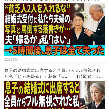
「帰るか」私「はい」→無言で立ち去った5時間
後、息子は全てを失う結末を迎えた
2026/08/06
息子の結婚式に出席すると全員からフル無視され
た私「じゃあ帰るわ」花嫁「ww」→1時間後、2人
からの鬼電をフル無視した