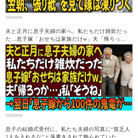
2026/08/06
夫と正月に息子夫婦の家へ。私たちだけ雑炊だっ
た…息子嫁「おせちは家族だけw」夫「帰ろっ
か…」私「そうね」→翌日、息子嫁から100件の鬼
電が…
2026/08/06
息子の結婚式受付に、私たち夫婦の写真に“貧乏人
2人を入れるな”と落書きされて飾られていた…夫