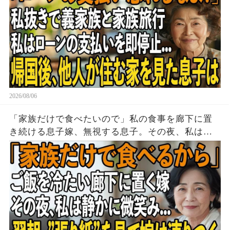
2026/08/06
「家族だけで食べたいので」私の食事を廊下に置
き続ける息子嫁、無視する息子。その夜、私は黙
って姿を消した→翌朝、玄関の張り紙に息子嫁は
顔面蒼白に