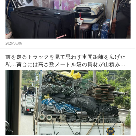
2026/08/06
前を走るトラックを見て思わず車間距離を広げた
私…荷台には高さ数メートル級の資材が山積み。
『これ大丈夫？』と不安になり撮影した1枚の写真
を見返して気づいた危険な状態とは…