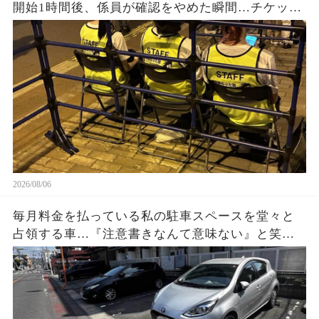
開始1時間後、係員が確認をやめた瞬間…チケット
なしの人が次々と着席。正規購入者が戻ってきた
時に見た光景とは…
2026/08/06
毎月料金を払っている私の駐車スペースを堂々と
占領する車…『注意書きなんて意味ない』と笑う
持ち主に、私は静かに反撃準備。3枚の写真と記録
が揃った数日後、状況が一変する…