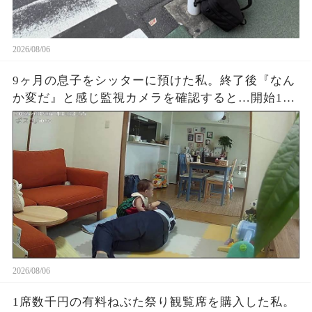
2026/08/06
9ヶ月の息子をシッターに預けた私。終了後『なん
か変だ』と感じ監視カメラを確認すると…開始1時
間でYouTube放置、スマホ操作、最後に起きた“信
じられない映像”に涙が止まらなかった
2026/08/06
1席数千円の有料ねぶた祭り観覧席を購入した私。