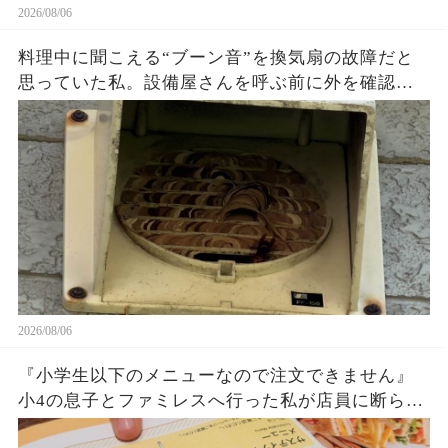
2026/08/06
料理中に聞こえる“ブーン音”を換気扇の故障だと
思っていた私。設備屋さんを呼ぶ前に外を確認し
た瞬間、家の壁にあった想像外の正体に絶句…放
置していたら大変なことになっていたかもしれな
い
2026/08/06
『小学生以下のメニューなので注文できません』
小4の息子とファミレスへ行った私が店員に断られ
た…『この子、小学生ですけど？』と伝えても拒