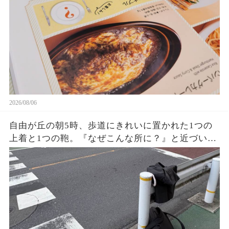
否。店長確認後、判明した意外な勘違いとは…
2026/08/06
自由が丘の朝5時、歩道にきれいに置かれた1つの
上着と1つの鞄。『なぜこんな所に？』と近づいた
私が見た持ち主の姿に驚き…誰も褒めない優しさ
がそこにあった