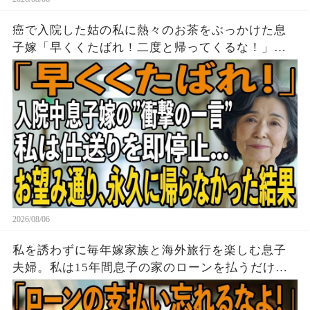
癌で入院した姑の私に熱々のお茶をぶっかけた息
子嫁「早くくたばれ！二度と帰ってくるな！」→
お望みどおり私は息子夫婦へ仕送りを停止し、永
久に帰らなかった結果
2026/08/06
私を誘わずに毎年嫁家族と海外旅行を楽しむ息子
夫婦。私は15年間息子の家のローンを払うだけ黙
って実印を押し家を即売却→帰国後、他人が住む
家を見た息子は顔面蒼白に