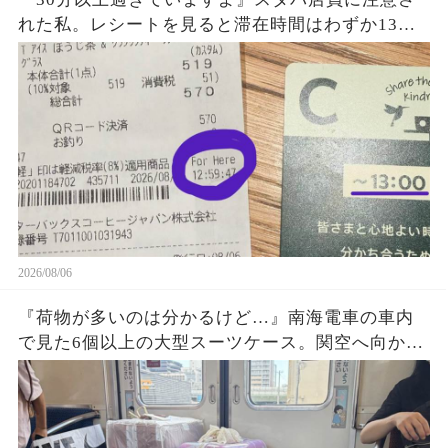
れた私。レシートを見ると滞在時間はわずか13
秒？『For Here 12:59:41』という謎の表示に困
惑…一体何を基準に数えていたのか確認した結果
2026/08/06
『荷物が多いのは分かるけど…』南海電車の車内
で見た6個以上の大型スーツケース。関空へ向かう
旅行客の荷物が乗降口を塞ぎ、周囲が避け続けた
理由に考えさせられた