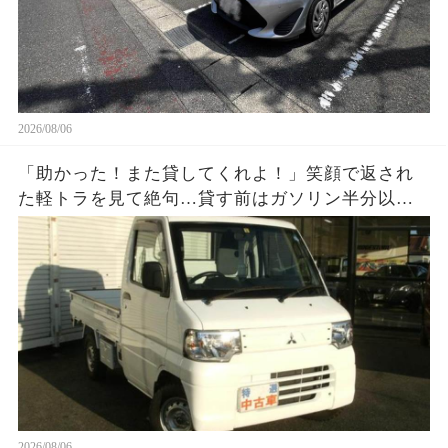
2026/08/06
「助かった！また貸してくれよ！」笑顔で返され
た軽トラを見て絶句…貸す前はガソリン半分以上
だったのに、返却時メーターはほぼE。数百円を惜
しんだ友人が半年後に失ったものとは…
2026/08/06