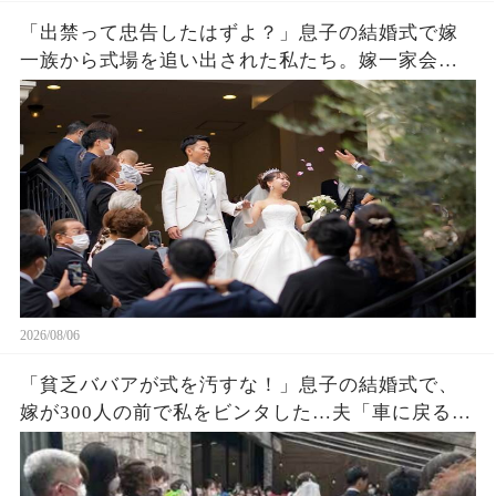
「出禁って忠告したはずよ？」息子の結婚式で嫁
一族から式場を追い出された私たち。嫁一家会社
の大株主の私が株主総会で社長解任案を出すと
2026/08/06
「貧乏ババアが式を汚すな！」息子の結婚式で、
嫁が300人の前で私をビンタした…夫「車に戻る
か」私「ごめん」皆が私を哀れんでいたが真実が
明かされ嫁は顔面蒼白になった…