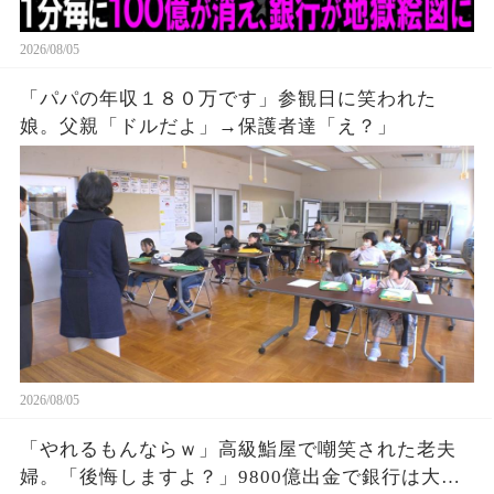
2026/08/05
「パパの年収１８０万です」参観日に笑われた
娘。父親「ドルだよ」→保護者達「え？」
2026/08/05
「やれるもんならｗ」高級鮨屋で嘲笑された老夫
婦。「後悔しますよ？」9800億出金で銀行は大惨