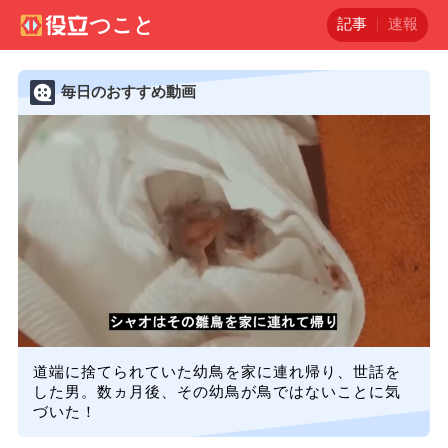
記事
速報
毎日のおすすめ動画
道端に捨てられていた幼鳥を家に連れ帰り、世話を
した男。数ヵ月後、その幼鳥が鳥ではないことに気
づいた！