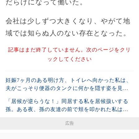
だらけになって働いた。
会社は少しずつ大きくなり、やがて地
域では知らぬ人のない存在となった。
記事はまだ終了していません。次のページをクリ
ックしてください
妊娠7ヶ月のある明け方、トイレへ向かった私は、
夫がこっそり便器のタンクに何かを隠す姿を見て
しまった。夫が去った後、それを開けた瞬間、私
「居候が逆らうな！」同居する私を居候扱いする
は声も出せず凍りついた――
孫。ある夜、孫の友達の前で頬を叩かれた私は静
かに姿を消し、全援助を停止した・・・
広告