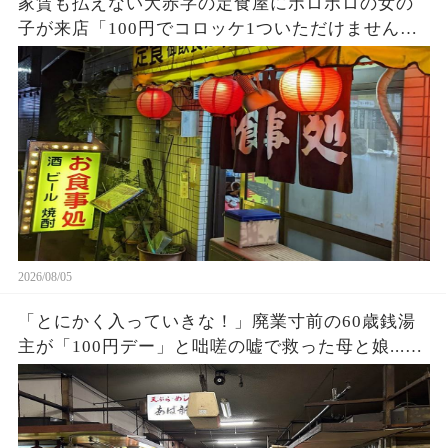
家賃も払えない大赤字の定食屋にボロボロの女の
子が来店「100円でコロッケ1ついただけません
か？」ハンバーグ定食をご馳走し満腹になった少
女→後日、黒い高級車が次々に現れて…
2026/08/05
「とにかく入っていきな！」廃業寸前の60歳銭湯
主が「100円デー」と咄嗟の嘘で救った母と娘...お
店の立ち退き当日、まさかの出来事に…