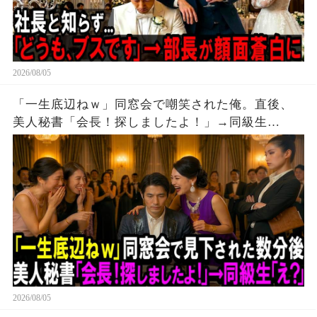
2026/08/05
「一生底辺ねｗ」同窓会で嘲笑された俺。直後、
美人秘書「会長！探しましたよ！」→同級生
「え？」。
2026/08/05