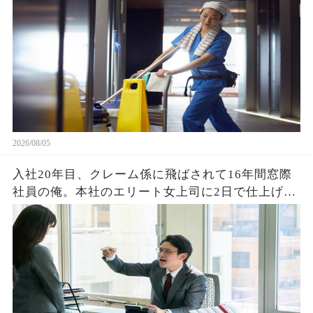
「ずっと探してました」「え？」
2026/08/05
入社20年目、クレーム係に飛ばされて16年間窓際
社員の俺。本社のエリート女上司に2日で仕上げた
資料を渡すと「あなたがなぜ平社員なの？」→そ
の後、まさかの展開に営業部長の顔が真っ青に…