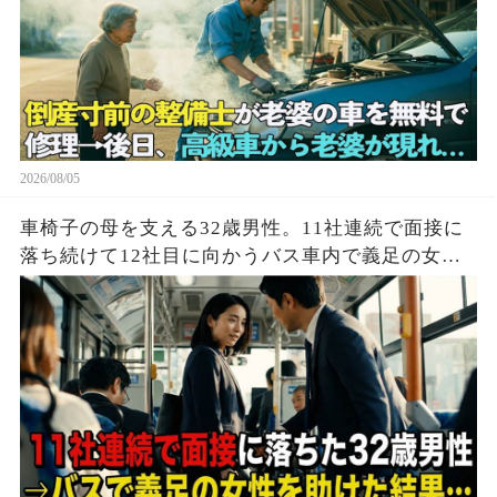
2026/08/05
車椅子の母を支える32歳男性。11社連続で面接に
落ち続けて12社目に向かうバス車内で義足の女性
を助けた結果…