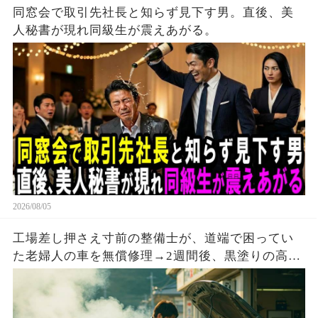
同窓会で取引先社長と知らず見下す男。直後、美
人秘書が現れ同級生が震えあがる。
2026/08/05
工場差し押さえ寸前の整備士が、道端で困ってい
た老婦人の車を無償修理→2週間後、黒塗りの高級
車が現れて…