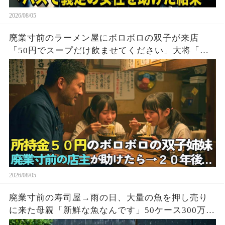
2026/08/05
廃業寸前のラーメン屋にボロボロの双子が来店
「50円でスープだけ飲ませてください」大将「大
盛り2つどうぞ！」→20年後、双子「お久しぶりで
す」実はこの子達…
2026/08/05
廃業寸前の寿司屋→雨の日、大量の魚を押し売り
に来た母親「新鮮な魚なんです」50ケース300万円
で買い取った結果