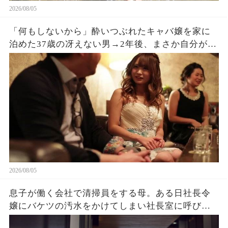
2026/08/05
「何もしないから」酔いつぶれたキャバ嬢を家に
泊めた37歳の冴えない男→2年後、まさか自分がこ
うなるとは思っていなかった
2026/08/05
息子が働く会社で清掃員をする母。ある日社長令
嬢にバケツの汚水をかけてしまい社長室に呼び出
され→クビを覚悟で息子と部屋に入ると社長令嬢