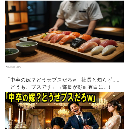
事。
2026/08/05
「中卒の嫁？どうせブスだろw」社長と知らず...。
「どうも、ブスです」→部長が顔面蒼白に。!