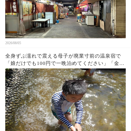
2026/08/05
全身ずぶ濡れで震える母子が廃業寸前の温泉宿で
「娘だけでも100円で一晩泊めてください」「金な
んかいらない、中に入りな！」→3ヶ月後、まさか
の出来事に…