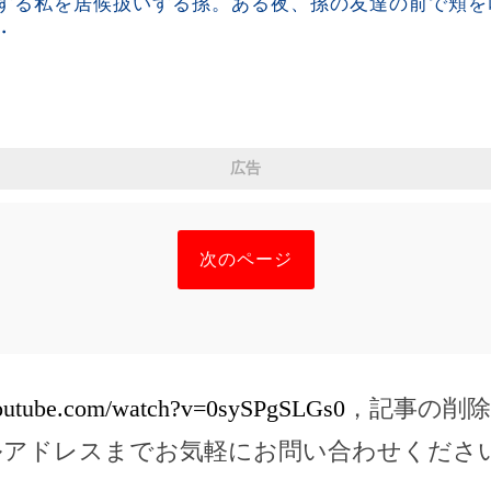
する私を居候扱いする孫。ある夜、孫の友達の前で頬を
・
広告
次のページ
youtube.com/watch?v=0sySPgSLGs0
，記事の削
ルアドレスまでお気軽にお問い合わせくださ