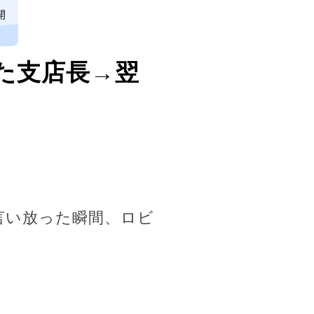
開
た支店長→翌
言い放った瞬間、ロビ