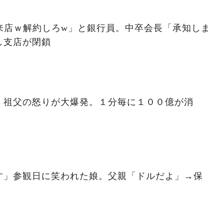
来店ｗ解約しろw」と銀行員。中卒会長「承知しま
し支店が閉鎖
」祖父の怒りが大爆発。１分毎に１００億が消
す」参観日に笑われた娘。父親「ドルだよ」→保