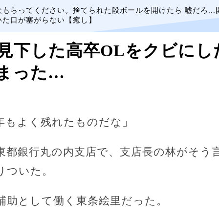
犬もらってください。捨てられた段ボールを開けたら 嘘だろ...
いた口が塞がらない【癒し】
見下した高卒OLをクビにし
まった…
年もよく残れたものだな」
東都銀行丸の内支店で、支店長の林がそう
りついた。
補助として働く東条絵里だった。