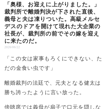
「奥様、お迎えに上がりました。」
裁判所で離婚判決が下された直後、
義母と夫は凍りついた。高級メルセ
デスのドアを開けて現れた大企業の
社長が、裁判所の前でその嫁を迎え
に来たのだ。
2026/06/22
「この女は家事もろくにできない、た
だの金食い虫です」
離婚裁判の法廷で、元夫となる健太は
勝ち誇ったように言い放った。
傍聴席では義母が扇子で口元を隠しな