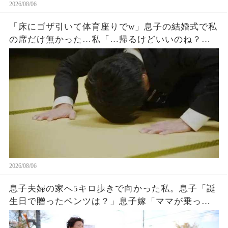
2026/08/06
「床にゴザ引いて体育座りでw」息子の結婚式で私
の席だけ無かった…私「…帰るけどいいのね？」
息子嫁「とっとと帰れw」→30分後、結婚式でトラ
ブルが起きたw
2026/08/06
息子夫婦の家へ5キロ歩きで向かった私。息子「誕
生日で贈ったベンツは？」息子嫁「ママが乗って
るわ！お義母さんは若いから不要でしょw」息子
「はぁ…そうか…」→1週間後、息子嫁は青ざめ地