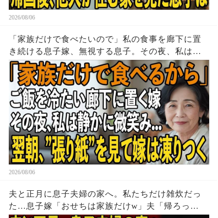
2026/08/06
「家族だけで食べたいので」私の食事を廊下に置
き続ける息子嫁、無視する息子。その夜、私は黙
って姿を消した→翌朝、玄関の張り紙に息子嫁は
顔面蒼白に
2026/08/06
夫と正月に息子夫婦の家へ。私たちだけ雑炊だっ
た…息子嫁「おせちは家族だけw」夫「帰ろっ