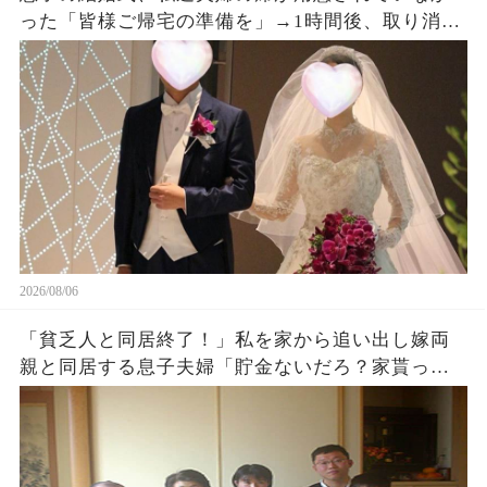
った「皆様ご帰宅の準備を」→1時間後、取り消し
になった結婚式に息子夫婦は半狂乱になった
2026/08/06
「貧乏人と同居終了！」私を家から追い出し嫁両
親と同居する息子夫婦「貯金ないだろ？家貰った
ら用済みでーすw」1週間後、息子から100件鬼電
がw