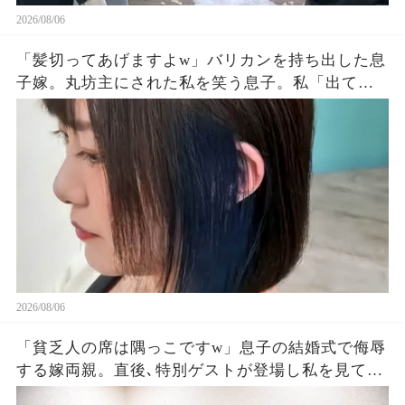
2026/08/06
「髪切ってあげますよw」バリカンを持ち出した息
子嫁。丸坊主にされた私を笑う息子。私「出てい
く…」息子夫婦「勝手にしろw」→翌朝、全財産を
持って姿を眩ませた結果…
2026/08/06
「貧乏人の席は隅っこですw」息子の結婚式で侮辱
する嫁両親。直後､特別ゲストが登場し私を見て
「社長！お元気そうで」嫁両親「え？」180度立場