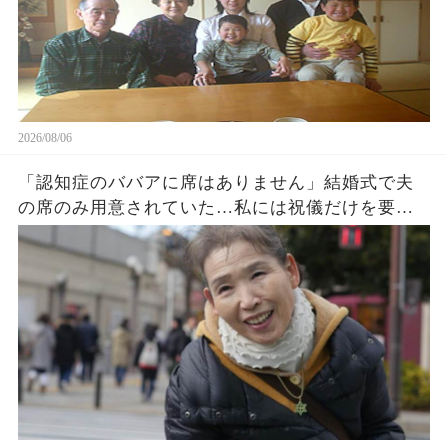
2026/08/06
「認知症のババアに席はありません」結婚式で夫
の席のみ用意されていた…私には祝儀だけを要求
する息子夫婦。私たち夫婦は無言で式場を去った
→直後、料金未納で結婚式は取り消された