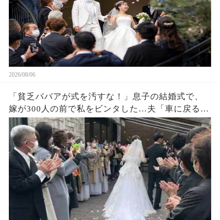
2026/08/06
「貧乏ババアが式を汚すな！」息子の結婚式で、
嫁が300人の前で私をビンタした…夫「車に戻る
か」私「ごめん」皆が私を哀れんでいたが真実が
明かされ嫁は顔面蒼白になった…