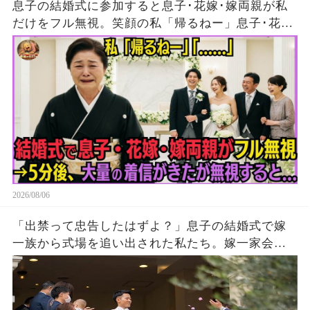
息子の結婚式に参加すると息子･花嫁･嫁両親が私
だけをフル無視。笑顔の私「帰るねー」息子･花
嫁･嫁両親「…」→5分後、大量の着信がきたが無
視して消えた結果
2026/08/06
「出禁って忠告したはずよ？」息子の結婚式で嫁
一族から式場を追い出された私たち。嫁一家会社
の大株主の私が株主総会で社長解任案を出すと