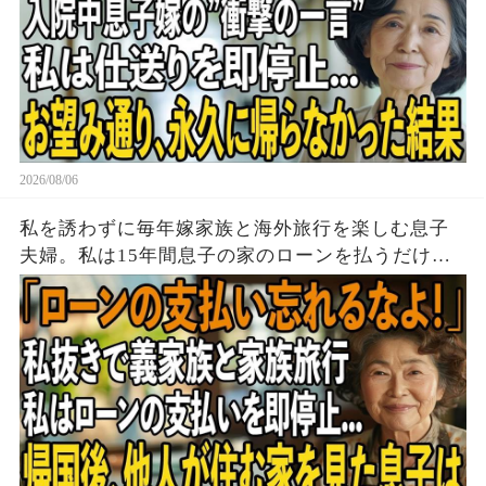
2026/08/06
私を誘わずに毎年嫁家族と海外旅行を楽しむ息子
夫婦。私は15年間息子の家のローンを払うだけ黙
って実印を押し家を即売却→帰国後、他人が住む
家を見た息子は顔面蒼白に