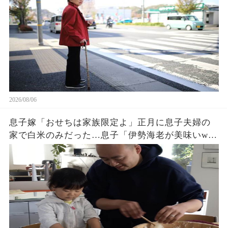
獄へw
2026/08/06
息子嫁「おせちは家族限定よ」正月に息子夫婦の
家で白米のみだった…息子「伊勢海老が美味いw」
夫「家に戻ろう」私「はい」→翌日、息子夫婦か
ら300件の鬼電が…w