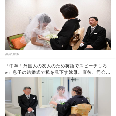
が逆転した
2026/08/06
「中卒！外国人の友人のため英語でスピーチしろ
w」息子の結婚式で私を見下す嫁母。直後、司会が
私を名前を呼ぶと外国人「久しぶりダネ、社
長！」嫁母「え？」→壇上で完璧な英語を私がペ
ラペラ話した結果