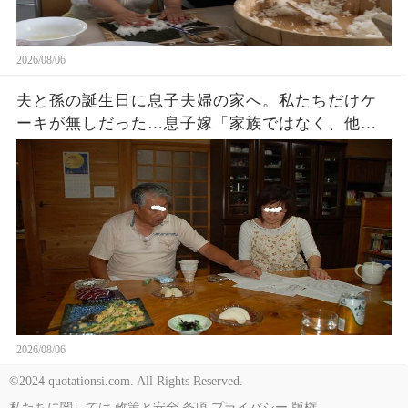
2026/08/06
夫と孫の誕生日に息子夫婦の家へ。私たちだけケ
ーキが無しだった…息子嫁「家族ではなく、他人
でしょ？w」夫「家に戻ろう…」私「そうね…」→
翌日､血相を変えた息子嫁から鬼電が…
2026/08/06
©2024 quotationsi.com. All Rights Reserved.
私たちに関しては
政策と安全
条項
プライバシー
版権