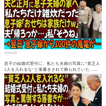
か…」私「そうね」→翌日、息子嫁から100件の鬼
電が…
2026/08/06
息子の結婚式受付に、私たち夫婦の写真に“貧乏人
2人を入れるな”と落書きされて飾られていた…夫
「帰るか」私「はい」→無言で立ち去った5時間
後、息子は全てを失う結末を迎えた