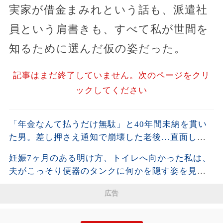
実家が借金まみれという話も、派遣社
員という肩書きも、すべて私が世間を
知るために選んだ仮の姿だった。
記事はまだ終了していません。次のページをクリ
ックしてください
「年金なんて払うだけ無駄」と40年間未納を貫い
た男。差し押さえ通知で崩壊した老後…直面した
残酷な現実
妊娠7ヶ月のある明け方、トイレへ向かった私は、
夫がこっそり便器のタンクに何かを隠す姿を見て
しまった。夫が去った後、それを開けた瞬間、私
広告
は声も出せず凍りついた――