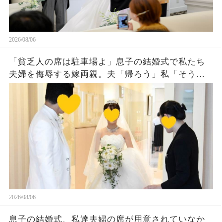
2026/08/06
「貧乏人の席は駐車場よ」息子の結婚式で私たち
夫婦を侮辱する嫁両親。夫「帰ろう」私「そう
ね…」翌日、ある衝撃の事実を知った嫁両親から
大量着信が…w
2026/08/06
息子の結婚式、私達夫婦の席が用意されていなか