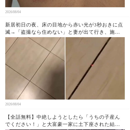
2026/08/04
新居初日の夜、床の目地から赤い光が3秒おきに点
滅→「盗撮なら住めない」と妻が出て行き、施工
会社へ動画を送ると…
2026/08/04
【全話無料】中絶しようとしたら「うちの子産ん
でください！」と大富豪一家に土下座された結