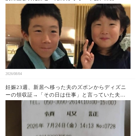
っと会いたかったわ‼」「…誰この人？」→発狂す
る弟嫁に天罰がｗ
2026/08/04
妊娠23週、新居へ移った夫のズボンからディズニ
ーの領収証→「その日は仕事」と言っていた夫に
購入品を尋ねると、LINEの時刻と説明が崩れ始め
た