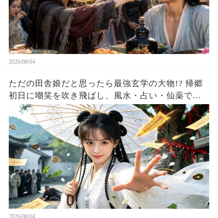
2026/08/04
ただの田舎娘だと思ったら最強玄学の大物!? 帰郷
初日に嘲笑を吹き飛ばし、風水・占い・仙薬で全
員が庇護を求める！
2026/08/04