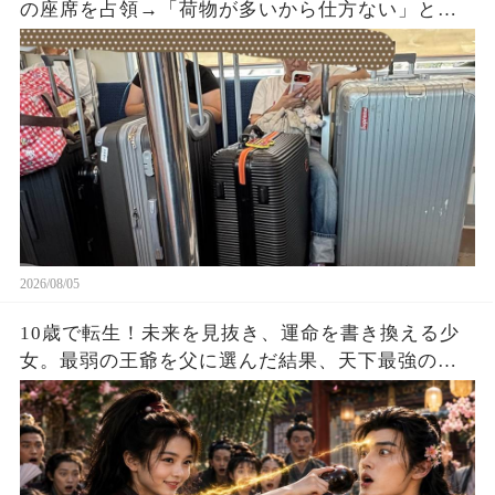
の座席を占領→「荷物が多いから仕方ない」と開
き直った直後、乗務員が車内を確認すると…
2026/08/05
10歳で転生！未来を見抜き、運命を書き換える少
女。最弱の王爺を父に選んだ結果、天下最強の皇
帝を育て上げた！