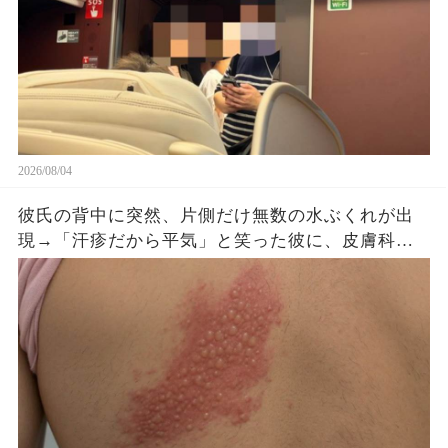
2026/08/04
彼氏の背中に突然、片側だけ無数の水ぶくれが出
現→「汗疹だから平気」と笑った彼に、皮膚科医
がすぐ服を下ろさせた理由