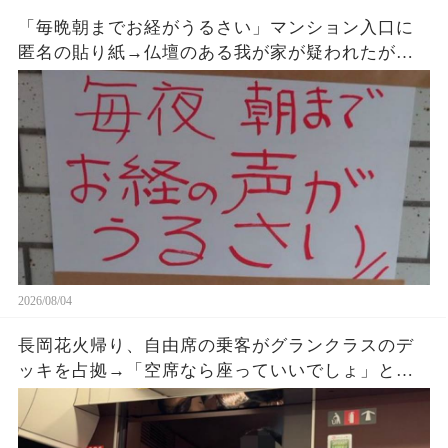
「毎晩朝までお経がうるさい」マンション入口に
匿名の貼り紙→仏壇のある我が家が疑われたが、
午前2時17分の録音が示した発信源
2026/08/04
長岡花火帰り、自由席の乗客がグランクラスのデ
ッキを占拠→「空席なら座っていいでしょ」と扉
をのぞき続けた直後、車掌が乗車券を確認する
と…