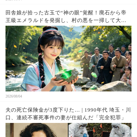
田舎娘が拾った古玉で“神の眼”覚醒！廃石から帝
王級エメラルドを発掘し、村の悪を一掃して大富
豪へ成り上がる！
2026/08/04
夫の死亡保険金が3度下りた… | 1990年代 埼玉・川
口、連続不審死事件の妻が仕組んだ「完全犯罪」