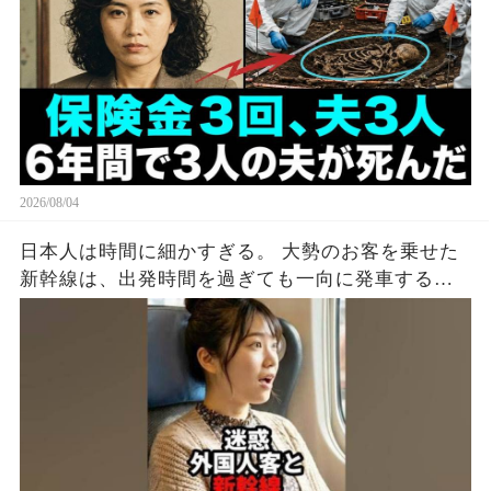
2026/08/04
日本人は時間に細かすぎる。 大勢のお客を乗せた
新幹線は、出発時間を過ぎても一向に発車する気
配がない。 グリーン車のドアを見ると、外国人の
男がスーツケースをドアに挟んでいた。 ドアは閉
まらず、警告音だけが鳴り続ける。 周りの空気が
ピリつく中、若い女性が声をかけた。 「すみませ
ん、ドアに荷物を挟まないでください。 出発でき
ないじゃないですか？」 男は平然と言った。 「駅
弁を買いに行ってくるんだ。 こうしておけばドア