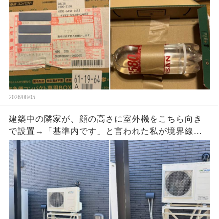
れていた
2026/08/05
建築中の隣家が、顔の高さに室外機をこちら向き
で設置→「基準内です」と言われた私が境界線と
排気方向の写真を送ると、現場監督が工事を止め
た