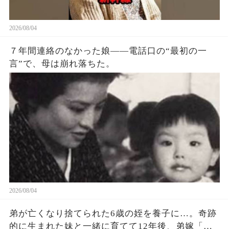
が閉まらないだろう」 「もう出発時間は過ぎてい
て、みんな困っています」 男は鼻で笑った。 「少
しぐらい遅れてもいいだろう。 わざわざ日本に観
2026/08/04
光しに来てやってるんだ。 これくらい待つのは当
７年間連絡のなかった娘——電話口の“最初の一
然のことだろう。 俺の国では電車が遅れるのが当
言”で、母は崩れ落ちた。
たり前だ。 日本人は時間に細かすぎる」 そう言っ
て、男は駅の売店に駅弁を買いに行ってしまっ
た。 女性は呆れて席に戻ると（続）
2026/08/04
弟が亡くなり捨てられた6歳の姪を養子に…。奇跡
的に生まれた妹と一緒に育てて12年後、弟嫁「ず