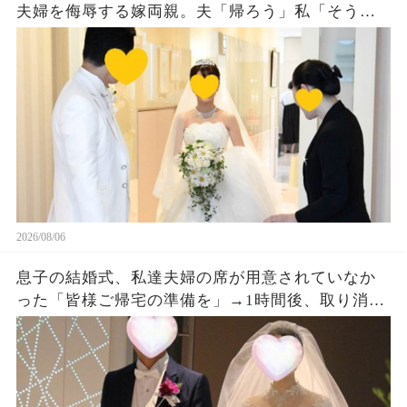
夫婦を侮辱する嫁両親。夫「帰ろう」私「そう
ね…」翌日、ある衝撃の事実を知った嫁両親から
大量着信が…w
2026/08/06
息子の結婚式、私達夫婦の席が用意されていなか
った「皆様ご帰宅の準備を」→1時間後、取り消し
になった結婚式に息子夫婦は半狂乱になった