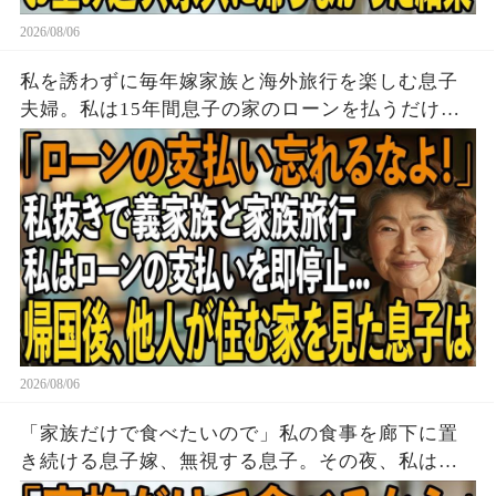
2026/08/06
私を誘わずに毎年嫁家族と海外旅行を楽しむ息子
夫婦。私は15年間息子の家のローンを払うだけ黙
って実印を押し家を即売却→帰国後、他人が住む
家を見た息子は顔面蒼白に
2026/08/06
「家族だけで食べたいので」私の食事を廊下に置
き続ける息子嫁、無視する息子。その夜、私は黙
って姿を消した→翌朝、玄関の張り紙に息子嫁は