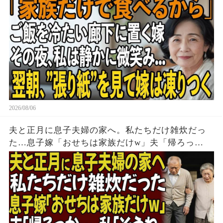
顔面蒼白に
2026/08/06
夫と正月に息子夫婦の家へ。私たちだけ雑炊だっ
た…息子嫁「おせちは家族だけw」夫「帰ろっ
か…」私「そうね」→翌日、息子嫁から100件の鬼
電が…