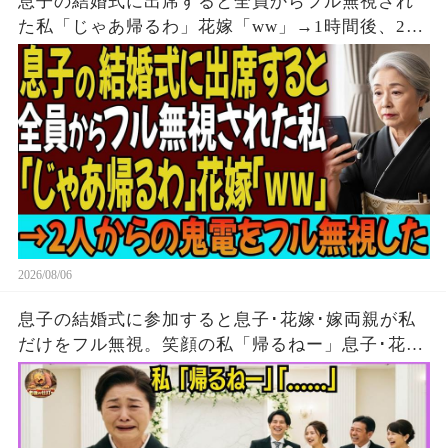
息子の結婚式に出席すると全員からフル無視され
た私「じゃあ帰るわ」花嫁「ww」→1時間後、2人
からの鬼電をフル無視した
2026/08/06
息子の結婚式に参加すると息子･花嫁･嫁両親が私
だけをフル無視。笑顔の私「帰るねー」息子･花
嫁･嫁両親「…」→5分後、大量の着信がきたが無
視して消えた結果