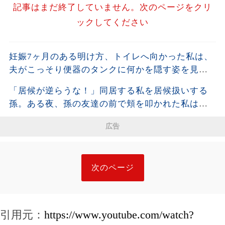
記事はまだ終了していません。次のページをクリ
ックしてください
妊娠7ヶ月のある明け方、トイレへ向かった私は、
夫がこっそり便器のタンクに何かを隠す姿を見て
しまった。夫が去った後、それを開けた瞬間、私
「居候が逆らうな！」同居する私を居候扱いする
は声も出せず凍りついた――
孫。ある夜、孫の友達の前で頬を叩かれた私は静
かに姿を消し、全援助を停止した・・・
広告
次のページ
引用元：
https://www.youtube.com/watch?