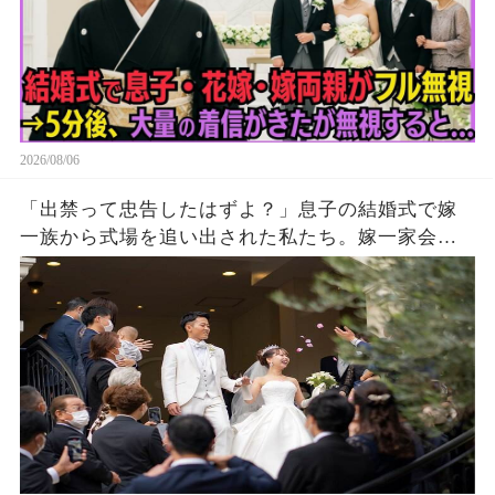
2026/08/06
「出禁って忠告したはずよ？」息子の結婚式で嫁
一族から式場を追い出された私たち。嫁一家会社
の大株主の私が株主総会で社長解任案を出すと