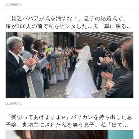
2026/08/06
「貧乏ババアが式を汚すな！」息子の結婚式で、
嫁が300人の前で私をビンタした…夫「車に戻る
か」私「ごめん」皆が私を哀れんでいたが真実が
明かされ嫁は顔面蒼白になった…
2026/08/06
「髪切ってあげますよw」バリカンを持ち出した息
子嫁。丸坊主にされた私を笑う息子。私「出てい
く…」息子夫婦「勝手にしろw」→翌朝、全財産を