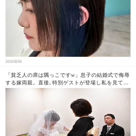
持って姿を眩ませた結果…
2026/08/06
「貧乏人の席は隅っこですw」息子の結婚式で侮辱
する嫁両親。直後､特別ゲストが登場し私を見て
「社長！お元気そうで」嫁両親「え？」180度立場
が逆転した