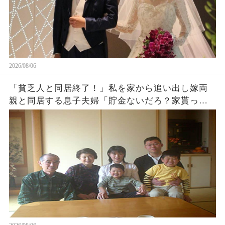
2026/08/06
「貧乏人と同居終了！」私を家から追い出し嫁両
親と同居する息子夫婦「貯金ないだろ？家貰った
ら用済みでーすw」1週間後、息子から100件鬼電
がw