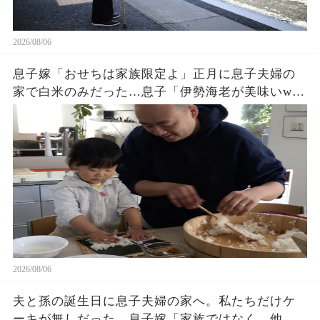
2026/08/06
息子嫁「おせちは家族限定よ」正月に息子夫婦の
家で白米のみだった…息子「伊勢海老が美味いw」
夫「家に戻ろう」私「はい」→翌日、息子夫婦か
ら300件の鬼電が…w
2026/08/06
夫と孫の誕生日に息子夫婦の家へ。私たちだけケ
ーキが無しだった…息子嫁「家族ではなく、他人