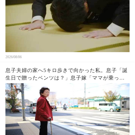
2026/08/06
息子夫婦の家へ5キロ歩きで向かった私。息子「誕
生日で贈ったベンツは？」息子嫁「ママが乗って
るわ！お義母さんは若いから不要でしょw」息子
「はぁ…そうか…」→1週間後、息子嫁は青ざめ地
獄へw