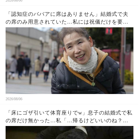
2026/08/06
「認知症のババアに席はありません」結婚式で夫
の席のみ用意されていた…私には祝儀だけを要求
する息子夫婦。私たち夫婦は無言で式場を去った
→直後、料金未納で結婚式は取り消された
2026/08/06
「床にゴザ引いて体育座りでw」息子の結婚式で私
の席だけ無かった…私「…帰るけどいいのね？」
息子嫁「とっとと帰れw」→30分後、結婚式でトラ
ブルが起きたw