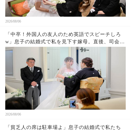
2026/08/06
「中卒！外国人の友人のため英語でスピーチしろ
w」息子の結婚式で私を見下す嫁母。直後、司会が
私を名前を呼ぶと外国人「久しぶりダネ、社
長！」嫁母「え？」→壇上で完璧な英語を私がペ
ラペラ話した結果
2026/08/06
「貧乏人の席は駐車場よ」息子の結婚式で私たち