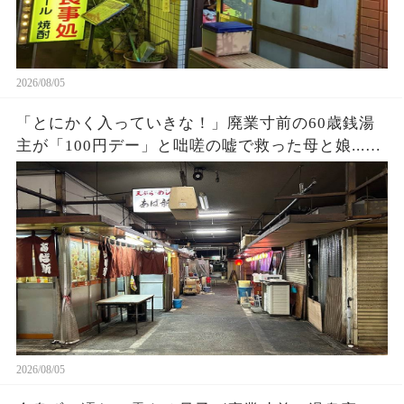
2026/08/05
「とにかく入っていきな！」廃業寸前の60歳銭湯
主が「100円デー」と咄嗟の嘘で救った母と娘...お
店の立ち退き当日、まさかの出来事に…
2026/08/05