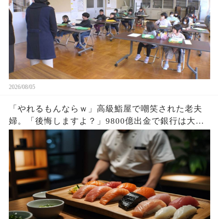
2026/08/05
「やれるもんならｗ」高級鮨屋で嘲笑された老夫
婦。「後悔しますよ？」9800億出金で銀行は大惨
事。