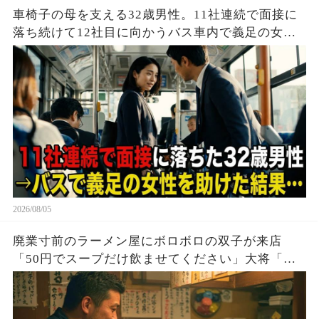
車椅子の母を支える32歳男性。11社連続で面接に
落ち続けて12社目に向かうバス車内で義足の女性
を助けた結果…
2026/08/05
廃業寸前のラーメン屋にボロボロの双子が来店
「50円でスープだけ飲ませてください」大将「大
盛り2つどうぞ！」→20年後、双子「お久しぶりで
す」実はこの子達…