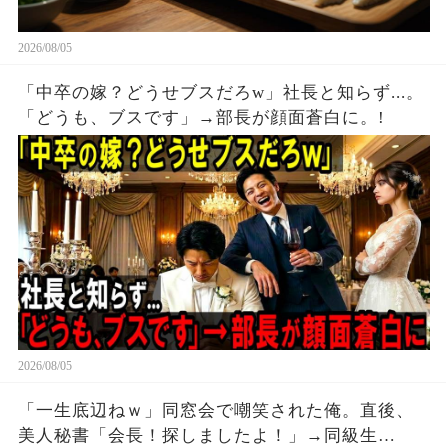
2026/08/05
「中卒の嫁？どうせブスだろw」社長と知らず...。
「どうも、ブスです」→部長が顔面蒼白に。!
2026/08/05
「一生底辺ねｗ」同窓会で嘲笑された俺。直後、
美人秘書「会長！探しましたよ！」→同級生