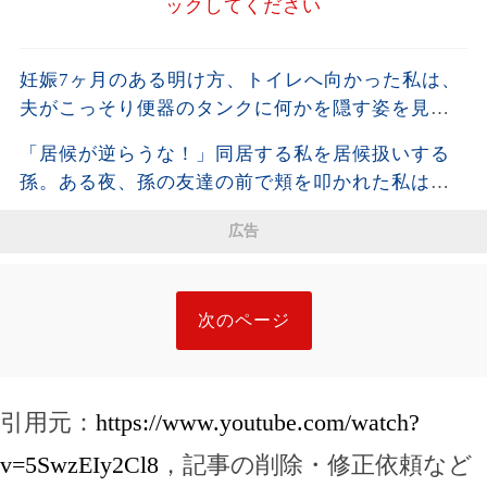
ックしてください
妊娠7ヶ月のある明け方、トイレへ向かった私は、
夫がこっそり便器のタンクに何かを隠す姿を見て
しまった。夫が去った後、それを開けた瞬間、私
「居候が逆らうな！」同居する私を居候扱いする
は声も出せず凍りついた――
孫。ある夜、孫の友達の前で頬を叩かれた私は静
かに姿を消し、全援助を停止した・・・
広告
次のページ
引用元：
https://www.youtube.com/watch?
v=5SwzEIy2Cl8
，記事の削除・修正依頼など