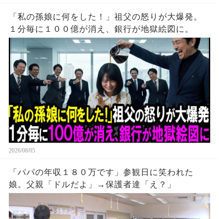
「私の孫娘に何をした！」祖父の怒りが大爆発。
１分毎に１００億が消え、銀行が地獄絵図に。
2026/08/05
「パパの年収１８０万です」参観日に笑われた
娘。父親「ドルだよ」→保護者達「え？」