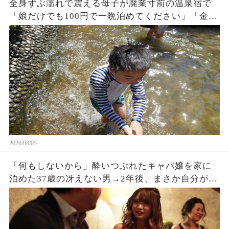
全身ずぶ濡れで震える母子が廃業寸前の温泉宿で
「娘だけでも100円で一晩泊めてください」「金な
んかいらない、中に入りな！」→3ヶ月後、まさか
の出来事に…
2026/08/05
「何もしないから」酔いつぶれたキャバ嬢を家に
泊めた37歳の冴えない男→2年後、まさか自分がこ
うなるとは思っていなかった