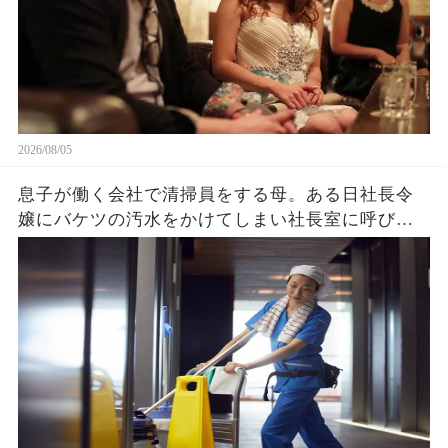
2026/08/05
息子が働く会社で清掃員をする母。ある日社長令
嬢にバケツの汚水をかけてしまい社長室に呼び出
され→クビを覚悟で息子と部屋に入ると社長令嬢
「ずっと探してました」「え？」