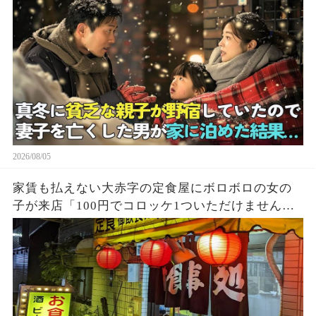
2026/08/05
家賃も払えない大赤字の定食屋にボロボロの女の
子が来店「100円でコロッケ1ついただけません
か？」ハンバーグ定食をご馳走し満腹になった少
女→後日、黒い高級車が次々に現れて…