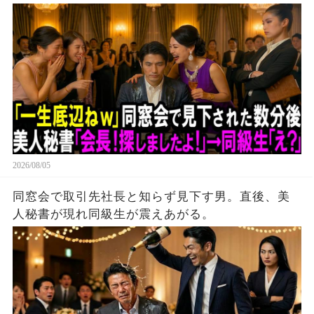
「え？」。
2026/08/05
同窓会で取引先社長と知らず見下す男。直後、美
人秘書が現れ同級生が震えあがる。