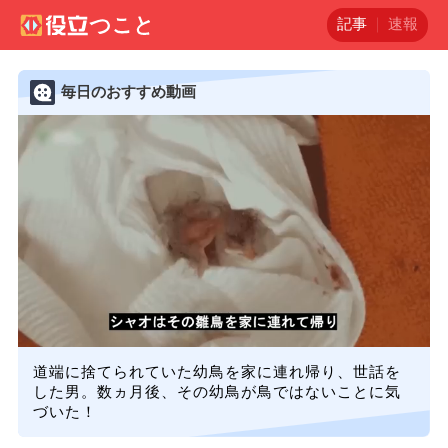
記事
速報
毎日のおすすめ動画
道端に捨てられていた幼鳥を家に連れ帰り、世話を
した男。数ヵ月後、その幼鳥が鳥ではないことに気
づいた！