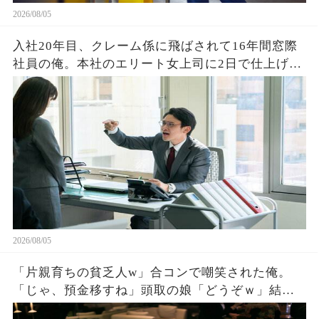
2026/08/05
入社20年目、クレーム係に飛ばされて16年間窓際
社員の俺。本社のエリート女上司に2日で仕上げた
資料を渡すと「あなたがなぜ平社員なの？」→そ
の後、まさかの展開に営業部長の顔が真っ青に…
2026/08/05
「片親育ちの貧乏人w」合コンで嘲笑された俺。
「じゃ、預金移すね」頭取の娘「どうぞｗ」結果
。