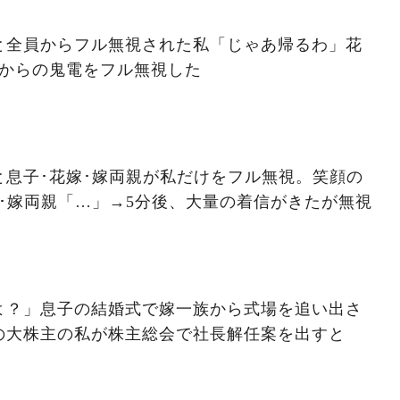
と全員からフル無視された私「じゃあ帰るわ」花
人からの鬼電をフル無視した
と息子･花嫁･嫁両親が私だけをフル無視。笑顔の
･嫁両親「…」→5分後、大量の着信がきたが無視
よ？」息子の結婚式で嫁一族から式場を追い出さ
の大株主の私が株主総会で社長解任案を出すと