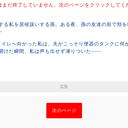
はまだ終了していません。次のページをクリックしてく
する私を居候扱いする孫。ある夜、孫の友達の前で頬を
・
トイレへ向かった私は、夫がこっそり便器のタンクに何
開けた瞬間、私は声も出せず凍りついた――
広告
次のページ