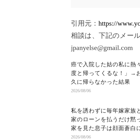
引用元：
https://www.
相談は、下記のメー
jpanyelse@gmail.com
癌で入院した姑の私に熱
度と帰ってくるな！」→
久に帰らなかった結果
2026/08/06
私を誘わずに毎年嫁家族
家のローンを払うだけ黙
家を見た息子は顔面蒼白
2026/08/06