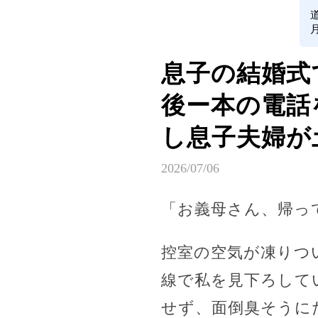
息子の結婚式
後ー本の電話
し息子夫婦か
2026/07/06
「お義母さん、帰っ
控室の空気が凍りつ
線で私を見下ろして
せず、面倒臭そうに