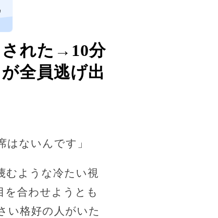
ヵ
された→10分
゙全員逃げ出
席はないんです」
蔑むような冷たい視
目を合わせようとも
さい格好の人がいた