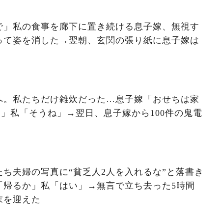
で」私の食事を廊下に置き続ける息子嫁、無視す
って姿を消した→翌朝、玄関の張り紙に息子嫁は
へ。私たちだけ雑炊だった…息子嫁「おせちは家
」私「そうね」→翌日、息子嫁から100件の鬼電
ち夫婦の写真に“貧乏人2人を入れるな”と落書き
「帰るか」私「はい」→無言で立ち去った5時間
末を迎えた