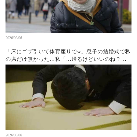
2026/08/06
「床にゴザ引いて体育座りでw」息子の結婚式で私
の席だけ無かった…私「…帰るけどいいのね？」
息子嫁「とっとと帰れw」→30分後、結婚式でトラ
ブルが起きたw
2026/08/06