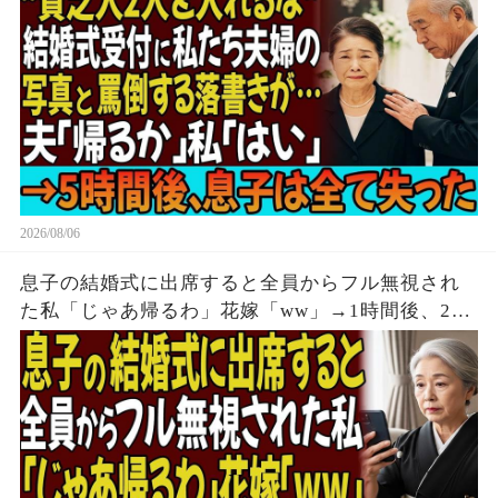
後、息子は全てを失う結末を迎えた
2026/08/06
息子の結婚式に出席すると全員からフル無視され
た私「じゃあ帰るわ」花嫁「ww」→1時間後、2人
からの鬼電をフル無視した