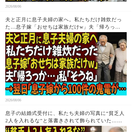
2026/08/06
夫と正月に息子夫婦の家へ。私たちだけ雑炊だっ
た…息子嫁「おせちは家族だけw」夫「帰ろっ
か…」私「そうね」→翌日、息子嫁から100件の鬼
電が…
2026/08/06
息子の結婚式受付に、私たち夫婦の写真に“貧乏人
2人を入れるな”と落書きされて飾られていた…夫
「帰るか」私「はい」→無言で立ち去った5時間