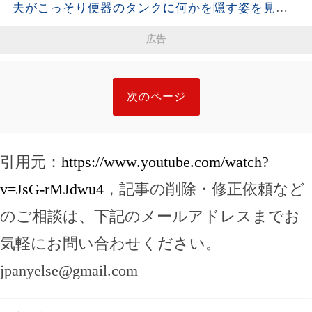
夫がこっそり便器のタンクに何かを隠す姿を見て
しまった。夫が去った後、それを開けた瞬間、私
広告
は声も出せず凍りついた――
次のページ
引用元：
https://www.youtube.com/watch?
v=JsG-rMJdwu4
，記事の削除・修正依頼など
のご相談は、下記のメールアドレスまでお
気軽にお問い合わせください。
jpanyelse@gmail.com