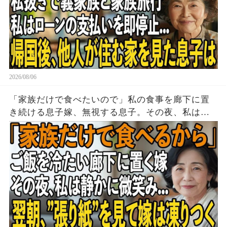
2026/08/06
「家族だけで食べたいので」私の食事を廊下に置
き続ける息子嫁、無視する息子。その夜、私は黙
って姿を消した→翌朝、玄関の張り紙に息子嫁は
顔面蒼白に