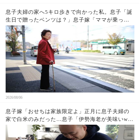
息子夫婦の家へ5キロ歩きで向かった私。息子「誕
生日で贈ったベンツは？」息子嫁「ママが乗って
るわ！お義母さんは若いから不要でしょw」息子
「はぁ…そうか…」→1週間後、息子嫁は青ざめ地
獄へw
2026/08/06
息子嫁「おせちは家族限定よ」正月に息子夫婦の
家で白米のみだった…息子「伊勢海老が美味いw」
夫「家に戻ろう」私「はい」→翌日、息子夫婦か
ら300件の鬼電が…w