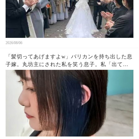
2026/08/06
「髪切ってあげますよw」バリカンを持ち出した息
子嫁。丸坊主にされた私を笑う息子。私「出てい
く…」息子夫婦「勝手にしろw」→翌朝、全財産を
持って姿を眩ませた結果…