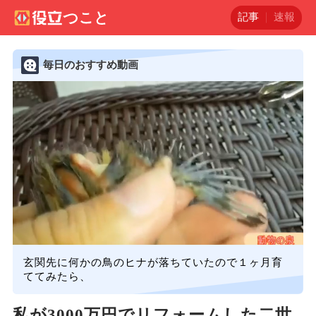
記事
速報
毎日のおすすめ動画
玄関先に何かの鳥のヒナが落ちていたので１ヶ月育
ててみたら、
私が3000万円でリフォームした二世