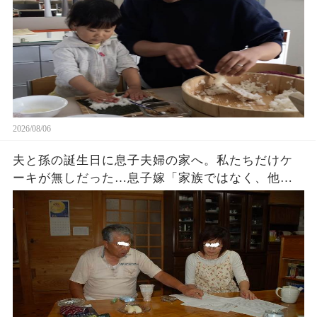
2026/08/06
夫と孫の誕生日に息子夫婦の家へ。私たちだけケ
ーキが無しだった…息子嫁「家族ではなく、他人
でしょ？w」夫「家に戻ろう…」私「そうね…」→
翌日､血相を変えた息子嫁から鬼電が…