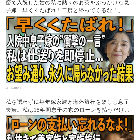
癌で入院した姑の私に熱々のお茶をぶっかけた息
子嫁「早くくたばれ！二度と帰ってくるな！」→
お望みどおり私は息子夫婦へ仕送りを停止し、永
久に帰らなかった結果
2026/08/06
私を誘わずに毎年嫁家族と海外旅行を楽しむ息子
夫婦。私は15年間息子の家のローンを払うだけ黙
って実印を押し家を即売却→帰国後、他人が住む
家を見た息子は顔面蒼白に