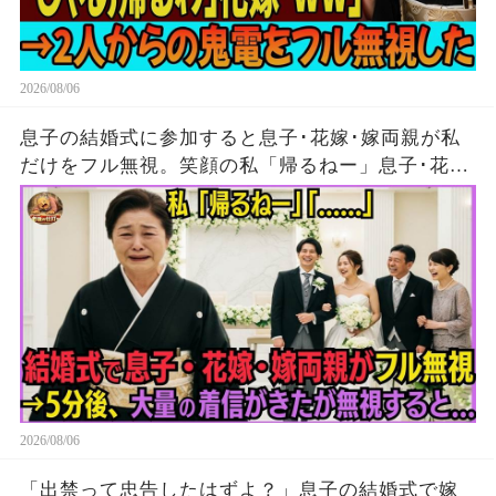
2026/08/06
息子の結婚式に参加すると息子･花嫁･嫁両親が私
だけをフル無視。笑顔の私「帰るねー」息子･花
嫁･嫁両親「…」→5分後、大量の着信がきたが無
視して消えた結果
2026/08/06
「出禁って忠告したはずよ？」息子の結婚式で嫁