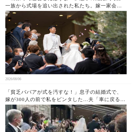
一族から式場を追い出された私たち。嫁一家会社
の大株主の私が株主総会で社長解任案を出すと
2026/08/06
「貧乏ババアが式を汚すな！」息子の結婚式で、
嫁が300人の前で私をビンタした…夫「車に戻る
か」私「ごめん」皆が私を哀れんでいたが真実が
明かされ嫁は顔面蒼白になった…