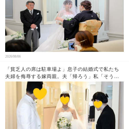
ラペラ話した結果
2026/08/06
「貧乏人の席は駐車場よ」息子の結婚式で私たち
夫婦を侮辱する嫁両親。夫「帰ろう」私「そう
ね…」翌日、ある衝撃の事実を知った嫁両親から
大量着信が…w