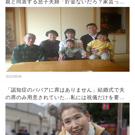
親と同居する息子夫婦「貯金ないだろ？家貰った
ら用済みでーすw」1週間後、息子から100件鬼電
がw
2026/08/06
「認知症のババアに席はありません」結婚式で夫
の席のみ用意されていた…私には祝儀だけを要求
する息子夫婦。私たち夫婦は無言で式場を去った
→直後、料金未納で結婚式は取り消された