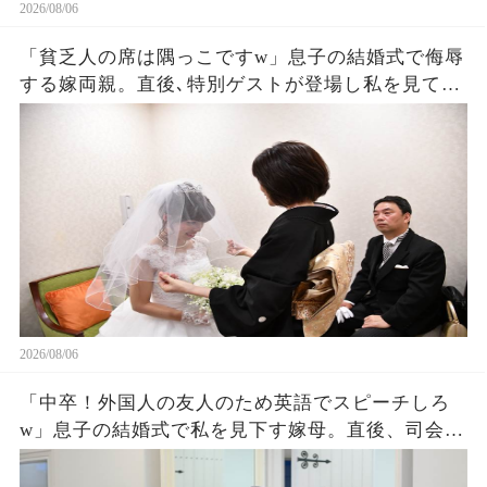
2026/08/06
「貧乏人の席は隅っこですw」息子の結婚式で侮辱
する嫁両親。直後､特別ゲストが登場し私を見て
「社長！お元気そうで」嫁両親「え？」180度立場
が逆転した
2026/08/06
「中卒！外国人の友人のため英語でスピーチしろ
w」息子の結婚式で私を見下す嫁母。直後、司会が
私を名前を呼ぶと外国人「久しぶりダネ、社
長！」嫁母「え？」→壇上で完璧な英語を私がペ