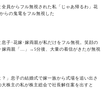
と全員からフル無視された私「じゃあ帰るわ」花
人からの鬼電をフル無視した
と息子･花嫁･嫁両親が私だけをフル無視。笑顔の
･嫁両親「…」→5分後、大量の着信がきたが無視
よ？」息子の結婚式で嫁一族から式場を追い出さ
の大株主の私が株主総会で社長解任案を出すと