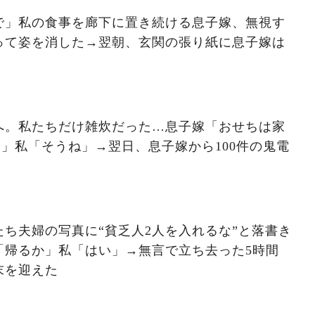
で」私の食事を廊下に置き続ける息子嫁、無視す
って姿を消した→翌朝、玄関の張り紙に息子嫁は
へ。私たちだけ雑炊だった…息子嫁「おせちは家
」私「そうね」→翌日、息子嫁から100件の鬼電
ち夫婦の写真に“貧乏人2人を入れるな”と落書き
「帰るか」私「はい」→無言で立ち去った5時間
末を迎えた