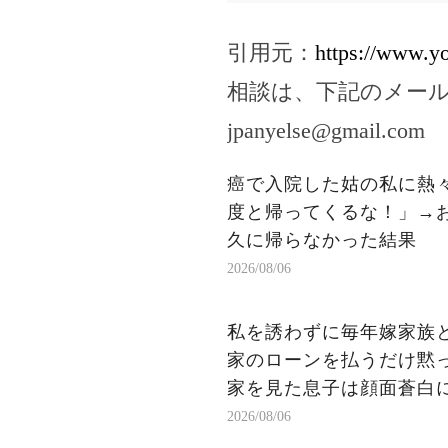
引用元：
https://www.
相談は、下記のメー
jpanyelse@gmail.com
癌で入院した姑の私に熱
度と帰ってくるな！」→
久に帰らなかった結果
2026/08/06
私を誘わずに毎年嫁家族
家のローンを払うだけ黙
家を見た息子は顔面蒼白
2026/08/06