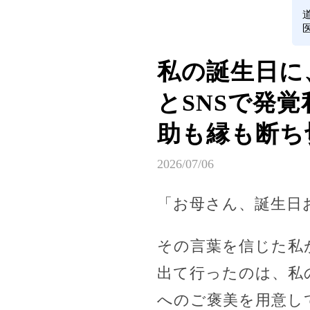
私の誕生日に
とSNSで発
助も縁も断ち
2026/07/06
「お母さん、誕生日
その言葉を信じた私
出て行ったのは、私
へのご褒美を用意し