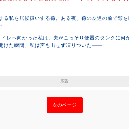
する私を居候扱いする孫。ある夜、孫の友達の前で頬を
・
トイレへ向かった私は、夫がこっそり便器のタンクに何
開けた瞬間、私は声も出せず凍りついた――
広告
次のページ