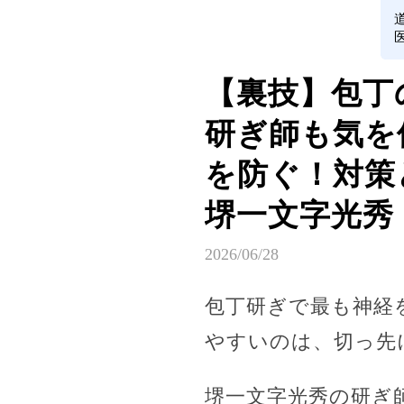
【裏技】包丁
研ぎ師も気を
を防ぐ！対策
堺一文字光秀
2026/06/28
包丁研ぎで最も神経
やすいのは、切っ先
堺一文字光秀の研ぎ