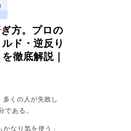
獣
研ぎ方。プロの
コルド・逆反り
トを徹底解説｜
。多くの人が失敗し
分である。
もかなり気を使う」