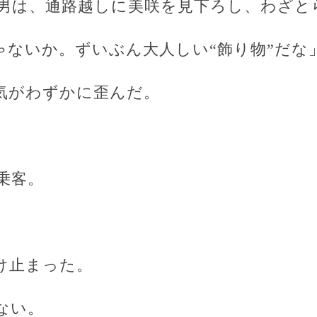
男は、通路越しに美咲を見下ろし、わざと
 dollじゃないか。ずいぶん大人しい“飾り物”だな
気がわずかに歪んだ。
乗客。
け止まった。
ない。