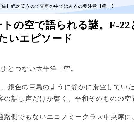
【猫】絶対笑うので電車の中ではみるの要注意【癒し】
ートの空で語られる謎。F-2
たいエピソード
雲ひとつない太平洋上空。
機は、銀色の巨鳥のように静かに滑空してい
客の話し声だけが響く、平和そのものの空
通路側でもないエコノミークラス中央席に
。