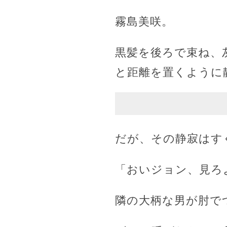
霧島美咲。
黒髪を後ろで束ね、
と距離を置くように
だが、その静寂はす
「おいジョン、見ろ
隣の大柄な男が肘で