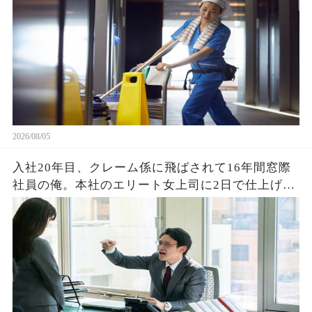
2026/08/05
入社20年目、クレーム係に飛ばされて16年間窓際
社員の俺。本社のエリート女上司に2日で仕上げた
資料を渡すと「あなたがなぜ平社員なの？」→そ
の後、まさかの展開に営業部長の顔が真っ青に…