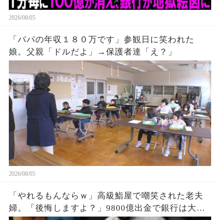
2026/08/05
「パパの年収１８０万です」参観日に笑われた
娘。父親「ドルだよ」→保護者達「え？」
2026/08/05
「やれるもんならｗ」高級鮨屋で嘲笑された老夫
婦。「後悔しますよ？」9800億出金で銀行は大惨