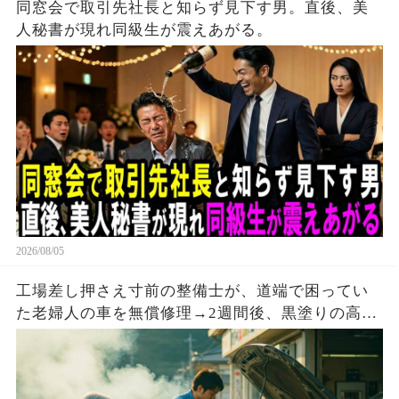
同窓会で取引先社長と知らず見下す男。直後、美
人秘書が現れ同級生が震えあがる。
2026/08/05
工場差し押さえ寸前の整備士が、道端で困ってい
た老婦人の車を無償修理→2週間後、黒塗りの高級
車が現れて…