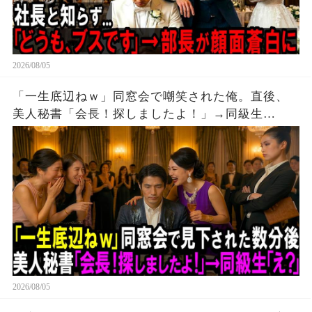
2026/08/05
「一生底辺ねｗ」同窓会で嘲笑された俺。直後、
美人秘書「会長！探しましたよ！」→同級生
「え？」。
2026/08/05