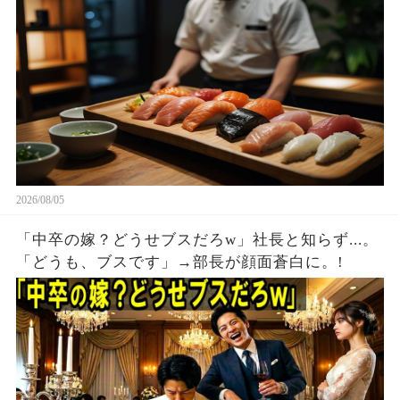
事。
2026/08/05
「中卒の嫁？どうせブスだろw」社長と知らず...。
「どうも、ブスです」→部長が顔面蒼白に。!