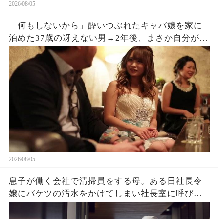
2026/08/05
「何もしないから」酔いつぶれたキャバ嬢を家に
泊めた37歳の冴えない男→2年後、まさか自分がこ
うなるとは思っていなかった
2026/08/05
息子が働く会社で清掃員をする母。ある日社長令
嬢にバケツの汚水をかけてしまい社長室に呼び出
され→クビを覚悟で息子と部屋に入ると社長令嬢
「ずっと探してました」「え？」