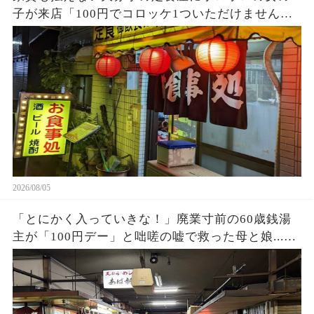
子が来店「100円でコロッケ1ついただけません
か？」ハンバーグ定食をご馳走し満腹になった少
女→後日、黒い高級車が次々に現れて…
2026/08/05
「とにかく入っていきな！」廃業寸前の60歳銭湯
主が「100円デー」と咄嗟の嘘で救った母と娘...お
店の立ち退き当日、まさかの出来事に…