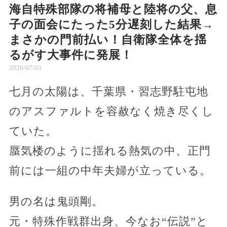
海自特殊部隊の将補母と陸将の父、息
子の面会にたった5分遅刻した結果→
まさかの門前払い！自衛隊全体を揺
るがす大事件に発展！
2026/07/03
七月の太陽は、千葉県・習志野駐屯地
のアスファルトを容赦なく焼き尽くし
ていた。
蜃気楼のように揺れる熱気の中、正門
前には一組の中年夫婦が立っている。
男の名は鬼頭剛。
元・特殊作戦群出身、今なお“伝説”と