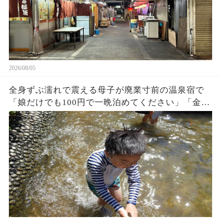
2026/08/05
全身ずぶ濡れで震える母子が廃業寸前の温泉宿で
「娘だけでも100円で一晩泊めてください」「金な
んかいらない、中に入りな！」→3ヶ月後、まさか
の出来事に…