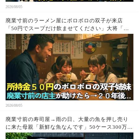
2026/08/05
廃業寸前のラーメン屋にボロボロの双子が来店
「50円でスープだけ飲ませてください」大将「大
盛り2つどうぞ！」→20年後、双子「お久しぶりで
す」実はこの子達…
2026/08/05
廃業寸前の寿司屋→雨の日、大量の魚を押し売り
に来た母親「新鮮な魚なんです」50ケース300万円
で買い取った結果