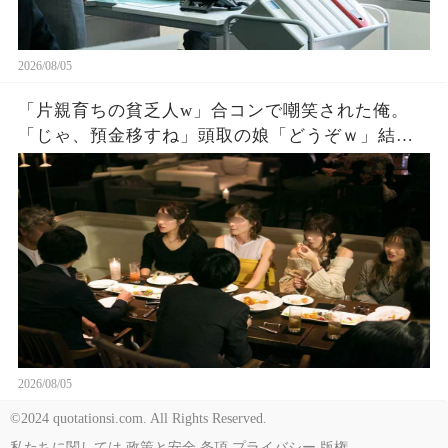
2026/08/05
「片親育ちの貧乏人w」合コンで嘲笑された俺。
「じゃ、預金移すね」頭取の娘「どうぞｗ」結果
。
2026/08/05
©2024 quotationsi.com. All Rights Reserved.
私たちに関しては
政策と安全
条項
プライバシー
版権