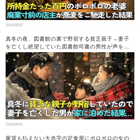
2026/08/05
真冬の夜、図書館の裏で野宿する貧乏親子→妻子
を亡くし絶望していた図書館司書の男性が声をか
けた結果…
2026/08/05
家賃も払えない大赤字の定食屋にボロボロの女の