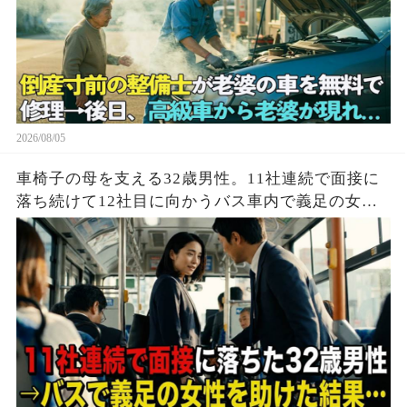
2026/08/05
車椅子の母を支える32歳男性。11社連続で面接に
落ち続けて12社目に向かうバス車内で義足の女性
を助けた結果…