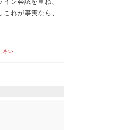
ライン会議を重ね、
しこれが事実なら、
ださい