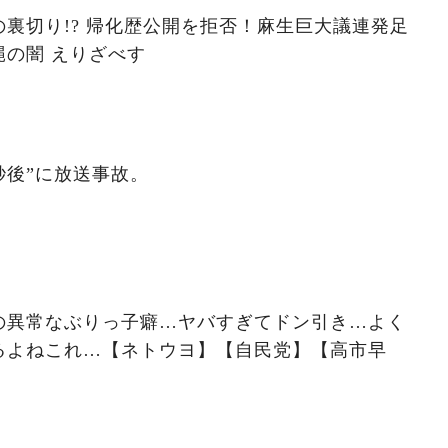
裏切り!? 帰化歴公開を拒否！麻生巨大議連発足
の闇 えりざべす
秒後”に放送事故。
の異常なぶりっ子癖…ヤバすぎてドン引き…よく
るよねこれ…【ネトウヨ】【自民党】【高市早