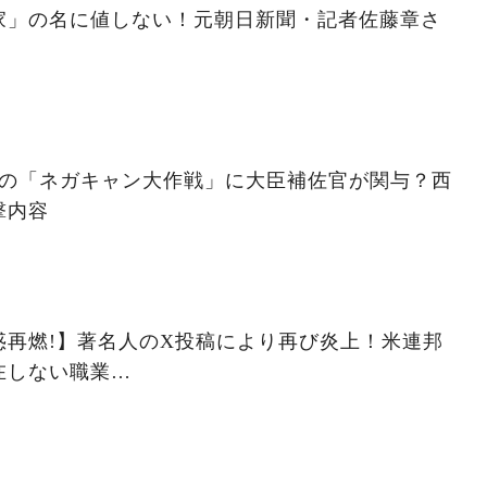
家」の名に値しない！元朝日新聞・記者佐藤章さ
の「ネガキャン大作戦」に大臣補佐官が関与？西
撃内容
惑再燃!】著名人のX投稿により再び炎上！米連邦
在しない職業…