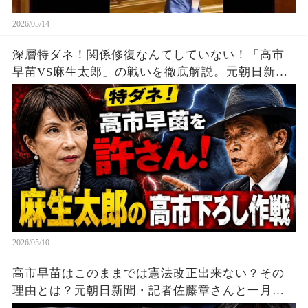
2026/05/14
深層特ダネ！関係修復なんてしていない！「高市
早苗VS麻生太郎」の戦いを徹底解説。元朝日新
聞・記者佐藤章さんと一月万冊
2026/05/10
高市早苗はこのままでは憲法改正出来ない？その
理由とは？元朝日新聞・記者佐藤章さんと一月万
冊