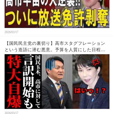
2026/03/17
【国民民主党の裏切り】高市スタグフレーション
という造語に潜む悪意。予算を人質にした日程闘
争で失った保守層の信頼。考察、解説、世論。
2026/03/17