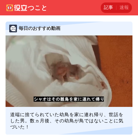
記事
速報
毎日のおすすめ動画
道端に捨てられていた幼鳥を家に連れ帰り、世話を
した男。数ヵ月後、その幼鳥が鳥ではないことに気
づいた！