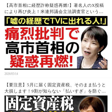
【高市首相に経歴詐称疑惑再燃!】著名人のX投稿
により再び炎上！米連邦議会立法調査官という実
在しない職業…
2026/05/14
【要注意】5月に届く固定資産税、そのまま払うと
大損します！9割が知らない「払いすぎ」を防ぐ通
知書の罠