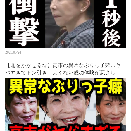
2026/05/24
【恥をかかせるな】高市の異常なぶりっ子癖…ヤ
バすぎてドン引き…よくない成功体験が悪さして
るよねこれ…【ネトウヨ】【自民党】【高市早
苗】