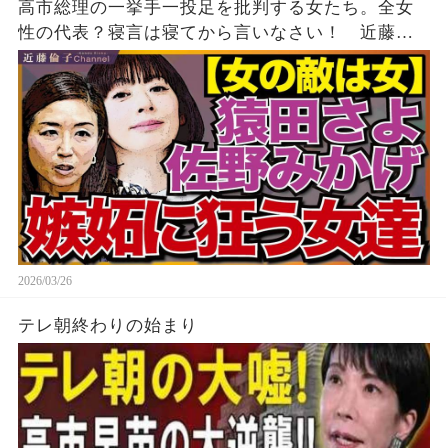
高市総理の一挙手一投足を批判する女たち。全女
性の代表？寝言は寝てから言いなさい！ 近藤倫
子チャンネル
2026/03/26
テレ朝終わりの始まり