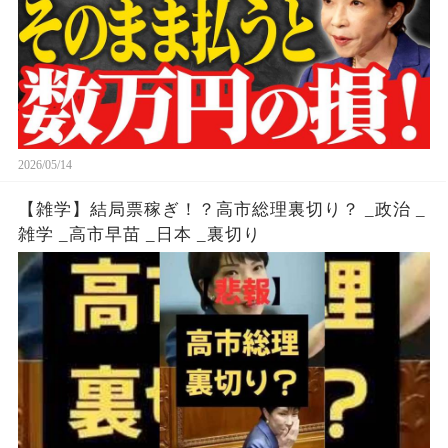
2026/05/14
【雑学】結局票稼ぎ！？高市総理裏切り？ _政治 _
雑学 _高市早苗 _日本 _裏切り