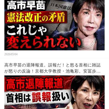
2026/05/04
高市早苗の退陣報道。誤報だ！と怒る首相に雑誌
が怒りの反論！京都大学教授・池亀彩。安冨歩東
京大学名誉教授。一月万冊清水