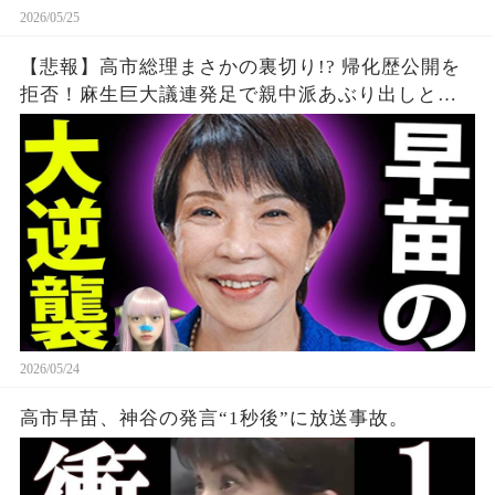
2026/05/25
【悲報】高市総理まさかの裏切り!? 帰化歴公開を
拒否！麻生巨大議連発足で親中派あぶり出しと沖
縄の闇 えりざべす
2026/05/24
高市早苗、神谷の発言“1秒後”に放送事故。