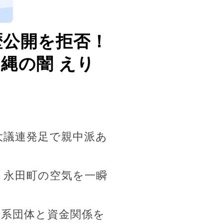
、
歴公開を拒否！
縄の闇 えり
大議連発足で親中派あ
、永田町の空気を一瞬
府系団体と資金関係を