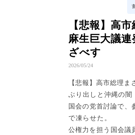
【悲報】高市
麻生巨大議連
ざべす
2026/05/24
【悲報】高市総理ま
ぶり出しと沖縄の闇
国会の党首討論で、
で凍らせた。
公権力を担う国会議