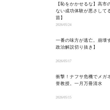
【恥をかかせるな】高市
ない成功体験が悪さして
苗】
2026/05/24
一番の味方が逃亡。崩壊
政治解説切り抜き】
2026/05/17
衝撃！ナフサ危機でメガ
誉教授。一月万冊清水
2026/05/15