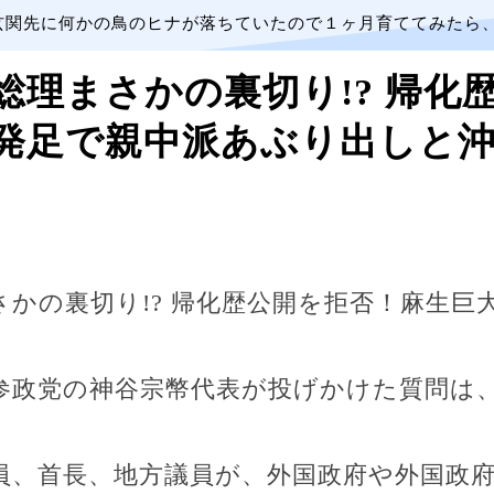
玄関先に何かの鳥のヒナが落ちていたので１ヶ月育ててみたら
総理まさかの裏切り!? 帰化
発足で親中派あぶり出しと沖
さかの裏切り!? 帰化歴公開を拒否！麻生巨
参政党の神谷宗幣代表が投げかけた質問は
員、首長、地方議員が、外国政府や外国政