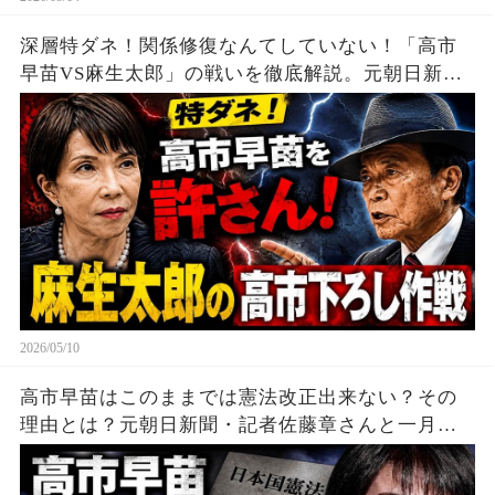
深層特ダネ！関係修復なんてしていない！「高市
早苗VS麻生太郎」の戦いを徹底解説。元朝日新
聞・記者佐藤章さんと一月万冊
2026/05/10
高市早苗はこのままでは憲法改正出来ない？その
理由とは？元朝日新聞・記者佐藤章さんと一月万
冊