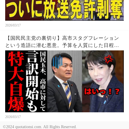
2026/03/17
【国民民主党の裏切り】高市スタグフレーション
という造語に潜む悪意。予算を人質にした日程闘
争で失った保守層の信頼。考察、解説、世論。
2026/03/17
©2024 quotationsi.com. All Rights Reserved.