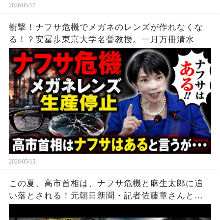
2026/05/17
衝撃！ナフサ危機でメガネのレンズが作れなくな
る！？安冨歩東京大学名誉教授。一月万冊清水
2026/05/15
この夏、高市首相は、ナフサ危機と麻生太郎に追
い落とされる！元朝日新聞・記者佐藤章さんと一
月万冊