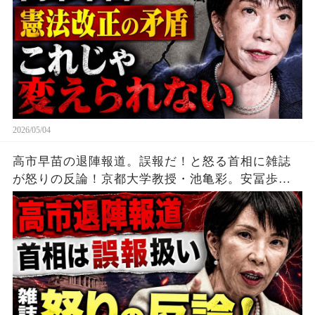
2026/05/04
高市早苗の退陣報道。誤報だ！と怒る首相に雑誌
が怒りの反論！京都大学教授・池亀彩。安冨歩東
京大学名誉教授。一月万冊清水