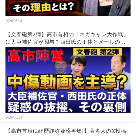
2026/05/14
【文春砲第2弾】高市首相の「ネガキャン大作戦」
に大臣補佐官が関与？西田氏の正体とメールの衝
撃内容
2026/05/14
【高市首相に経歴詐称疑惑再燃!】著名人のX投稿