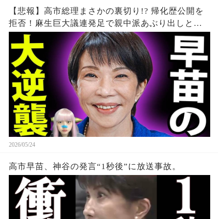
【悲報】高市総理まさかの裏切り!? 帰化歴公開を
拒否！麻生巨大議連発足で親中派あぶり出しと沖
縄の闇 えりざべす
2026/05/24
高市早苗、神谷の発言“1秒後”に放送事故。