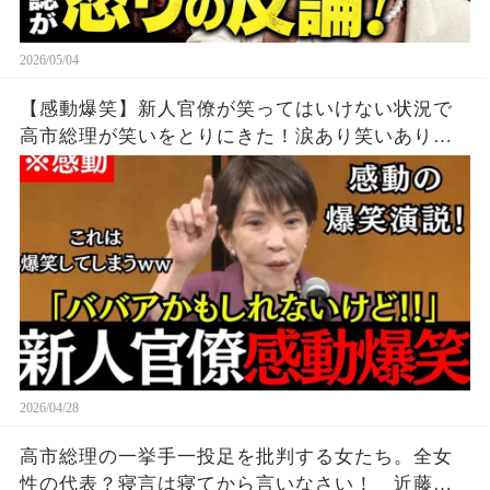
2026/05/04
【感動爆笑】新人官僚が笑ってはいけない状況で
高市総理が笑いをとりにきた！涙あり笑いありの
圧巻のスピーチ！
2026/04/28
高市総理の一挙手一投足を批判する女たち。全女
性の代表？寝言は寝てから言いなさい！ 近藤倫