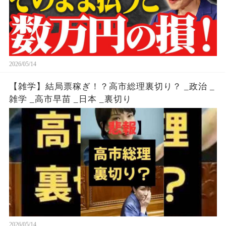
2026/05/14
【雑学】結局票稼ぎ！？高市総理裏切り？ _政治 _
雑学 _高市早苗 _日本 _裏切り
2026/05/14