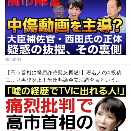
2026/05/14
【高市首相に経歴詐称疑惑再燃!】著名人のX投稿
により再び炎上！米連邦議会立法調査官という実
在しない職業…