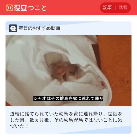
記事
速報
毎日のおすすめ動画
道端に捨てられていた幼鳥を家に連れ帰り、世話を
した男。数ヵ月後、その幼鳥が鳥ではないことに気
づいた！