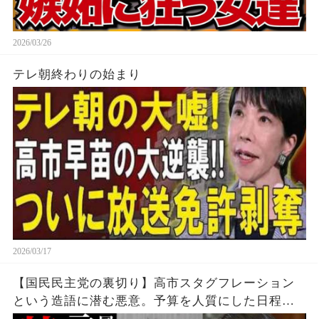
2026/03/26
テレ朝終わりの始まり
2026/03/17
【国民民主党の裏切り】高市スタグフレーション
という造語に潜む悪意。予算を人質にした日程闘
争で失った保守層の信頼。考察、解説、世論。