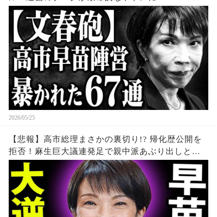
2026/05/25
【悲報】高市総理まさかの裏切り!? 帰化歴公開を
拒否！麻生巨大議連発足で親中派あぶり出しと沖
縄の闇 えりざべす