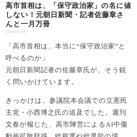
高市首相は、「保守政治家」の名に値
しない！元朝日新聞・記者佐藤章さ
んと一月万冊
2026/05/14
「高市首相は、本当に“保守政治家”と
呼べるのか」
元朝日新聞記者の佐藤章氏が、そう鋭
く問いかけています。
きっかけは、参議院本会議での立憲民
主党・小西博之氏の追及でした。週刊
文春が報じた、高市陣営によるAI中傷
動画拡散疑惑。総裁選や総選挙の場