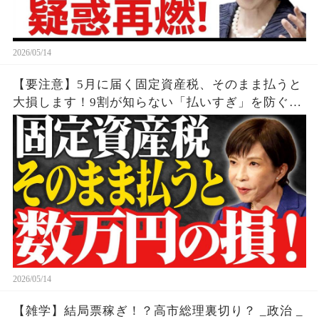
2026/05/14
【要注意】5月に届く固定資産税、そのまま払うと
大損します！9割が知らない「払いすぎ」を防ぐ通
知書の罠
2026/05/14
【雑学】結局票稼ぎ！？高市総理裏切り？ _政治 _