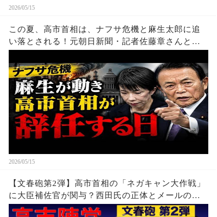
2026/05/15
この夏、高市首相は、ナフサ危機と麻生太郎に追
い落とされる！元朝日新聞・記者佐藤章さんと一
月万冊
2026/05/15
【文春砲第2弾】高市首相の「ネガキャン大作戦」
に大臣補佐官が関与？西田氏の正体とメールの衝
撃内容