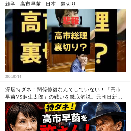
雑学 _高市早苗 _日本 _裏切り
2026/05/14
深層特ダネ！関係修復なんてしていない！「高市
早苗VS麻生太郎」の戦いを徹底解説。元朝日新
聞・記者佐藤章さんと一月万冊