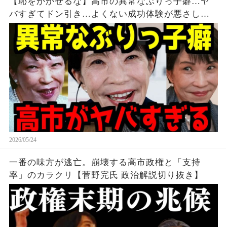
【恥をかかせるな】高市の異常なぶりっ子癖…ヤ
バすぎてドン引き…よくない成功体験が悪さして
るよねこれ…【ネトウヨ】【自民党】【高市早
苗】
2026/05/24
一番の味方が逃亡。崩壊する高市政権と「支持
率」のカラクリ【菅野完氏 政治解説切り抜き】