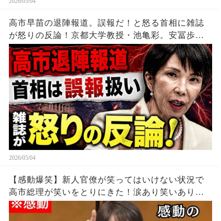
2026/05/04
高市早苗の退陣報道。誤報だ！と怒る首相に雑誌
が怒りの反論！京都大学教授・池亀彩。安冨歩東
京大学名誉教授。一月万冊清水
2026/05/04
【感動爆笑】新人官僚が笑ってはいけない状況で
高市総理が笑いをとりにきた！涙あり笑いありの
圧巻のスピーチ！