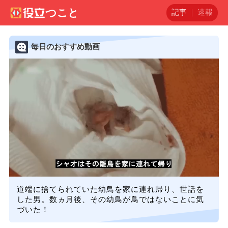
記事
速報
毎日のおすすめ動画
道端に捨てられていた幼鳥を家に連れ帰り、世話を
した男。数ヵ月後、その幼鳥が鳥ではないことに気
づいた！