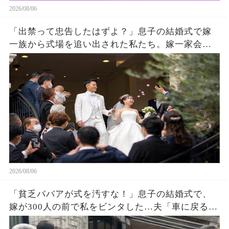
2026/08/06
「出禁って忠告したはずよ？」息子の結婚式で嫁
一族から式場を追い出された私たち。嫁一家会社
の大株主の私が株主総会で社長解任案を出すと
2026/08/06
「貧乏ババアが式を汚すな！」息子の結婚式で、
嫁が300人の前で私をビンタした…夫「車に戻る
か」私「ごめん」皆が私を哀れんでいたが真実が