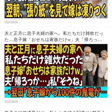
2026/08/06
夫と正月に息子夫婦の家へ。私たちだけ雑炊だっ
た…息子嫁「おせちは家族だけw」夫「帰ろっ
か…」私「そうね」→翌日、息子嫁から100件の鬼
電が…
2026/08/06