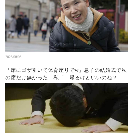
2026/08/06
「床にゴザ引いて体育座りでw」息子の結婚式で私
の席だけ無かった…私「…帰るけどいいのね？」
息子嫁「とっとと帰れw」→30分後、結婚式でトラ
ブルが起きたw