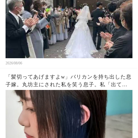
明かされ嫁は顔面蒼白になった…
2026/08/06
「髪切ってあげますよw」バリカンを持ち出した息
子嫁。丸坊主にされた私を笑う息子。私「出てい
く…」息子夫婦「勝手にしろw」→翌朝、全財産を
持って姿を眩ませた結果…