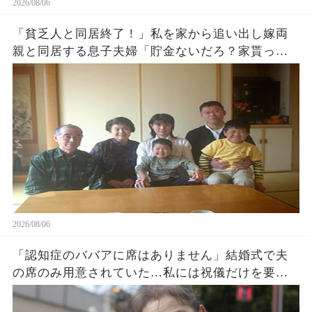
2026/08/06
「貧乏人と同居終了！」私を家から追い出し嫁両
親と同居する息子夫婦「貯金ないだろ？家貰った
ら用済みでーすw」1週間後、息子から100件鬼電
がw
2026/08/06
「認知症のババアに席はありません」結婚式で夫
の席のみ用意されていた…私には祝儀だけを要求
する息子夫婦。私たち夫婦は無言で式場を去った
→直後、料金未納で結婚式は取り消された