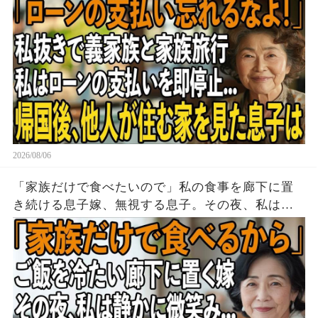
家を見た息子は顔面蒼白に
2026/08/06
「家族だけで食べたいので」私の食事を廊下に置
き続ける息子嫁、無視する息子。その夜、私は黙
って姿を消した→翌朝、玄関の張り紙に息子嫁は
顔面蒼白に