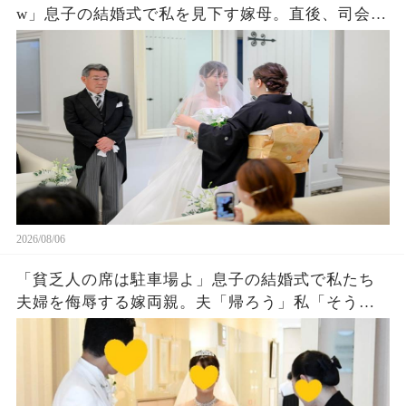
w」息子の結婚式で私を見下す嫁母。直後、司会が
私を名前を呼ぶと外国人「久しぶりダネ、社
長！」嫁母「え？」→壇上で完璧な英語を私がペ
ラペラ話した結果
2026/08/06
「貧乏人の席は駐車場よ」息子の結婚式で私たち
夫婦を侮辱する嫁両親。夫「帰ろう」私「そう
ね…」翌日、ある衝撃の事実を知った嫁両親から
大量着信が…w