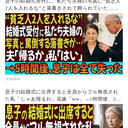
息子の結婚式受付に、私たち夫婦の写真に“貧乏人
2人を入れるな”と落書きされて飾られていた…夫
「帰るか」私「はい」→無言で立ち去った5時間
後、息子は全てを失う結末を迎えた
2026/08/06
息子の結婚式に出席すると全員からフル無視され
た私「じゃあ帰るわ」花嫁「ww」→1時間後、2人
からの鬼電をフル無視した