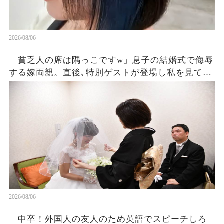
2026/08/06
「貧乏人の席は隅っこですw」息子の結婚式で侮辱
する嫁両親。直後､特別ゲストが登場し私を見て
「社長！お元気そうで」嫁両親「え？」180度立場
が逆転した
2026/08/06
「中卒！外国人の友人のため英語でスピーチしろ