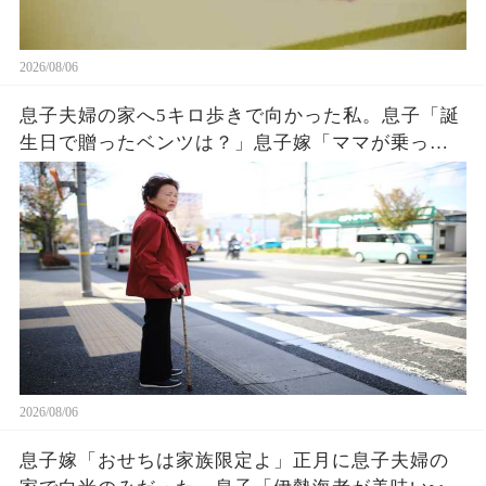
2026/08/06
息子夫婦の家へ5キロ歩きで向かった私。息子「誕
生日で贈ったベンツは？」息子嫁「ママが乗って
るわ！お義母さんは若いから不要でしょw」息子
「はぁ…そうか…」→1週間後、息子嫁は青ざめ地
獄へw
2026/08/06
息子嫁「おせちは家族限定よ」正月に息子夫婦の