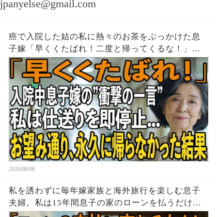
jpanyelse@gmail.com
癌で入院した姑の私に熱々のお茶をぶっかけた息
子嫁「早くくたばれ！二度と帰ってくるな！」→
お望みどおり私は息子夫婦へ仕送りを停止し、永
久に帰らなかった結果
2026/08/06
私を誘わずに毎年嫁家族と海外旅行を楽しむ息子
夫婦。私は15年間息子の家のローンを払うだけ黙
って実印を押し家を即売却→帰国後、他人が住む