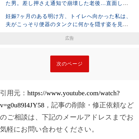
た男。差し押さえ通知で崩壊した老後…直面した
残酷な現実
妊娠7ヶ月のある明け方、トイレへ向かった私は、
夫がこっそり便器のタンクに何かを隠す姿を見て
しまった。夫が去った後、それを開けた瞬間、私
広告
は声も出せず凍りついた――
次のページ
引用元：
https://www.youtube.com/watch?
v=g0u89I4JY58
，記事の削除・修正依頼など
のご相談は、下記のメールアドレスまでお
気軽にお問い合わせください。