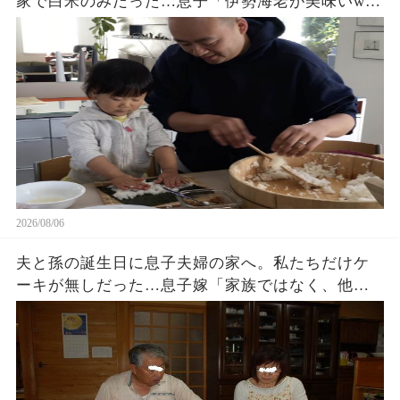
家で白米のみだった…息子「伊勢海老が美味いw」
夫「家に戻ろう」私「はい」→翌日、息子夫婦か
ら300件の鬼電が…w
2026/08/06
夫と孫の誕生日に息子夫婦の家へ。私たちだけケ
ーキが無しだった…息子嫁「家族ではなく、他人
でしょ？w」夫「家に戻ろう…」私「そうね…」→
翌日､血相を変えた息子嫁から鬼電が…