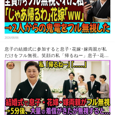
2026/08/06
息子の結婚式に参加すると息子･花嫁･嫁両親が私
だけをフル無視。笑顔の私「帰るねー」息子･花
嫁･嫁両親「…」→5分後、大量の着信がきたが無
視して消えた結果