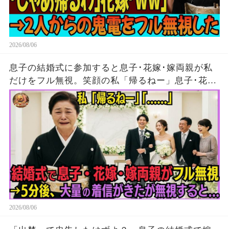
2026/08/06
息子の結婚式に参加すると息子･花嫁･嫁両親が私
だけをフル無視。笑顔の私「帰るねー」息子･花
嫁･嫁両親「…」→5分後、大量の着信がきたが無
視して消えた結果
2026/08/06