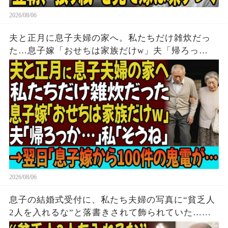
2026/08/06
夫と正月に息子夫婦の家へ。私たちだけ雑炊だっ
た…息子嫁「おせちは家族だけw」夫「帰ろっ
か…」私「そうね」→翌日、息子嫁から100件の鬼
電が…
2026/08/06
息子の結婚式受付に、私たち夫婦の写真に“貧乏人
2人を入れるな”と落書きされて飾られていた…夫
「帰るか」私「はい」→無言で立ち去った5時間