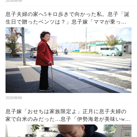
2026/08/06
息子夫婦の家へ5キロ歩きで向かった私。息子「誕
生日で贈ったベンツは？」息子嫁「ママが乗って
るわ！お義母さんは若いから不要でしょw」息子
「はぁ…そうか…」→1週間後、息子嫁は青ざめ地
獄へw
2026/08/06
息子嫁「おせちは家族限定よ」正月に息子夫婦の
家で白米のみだった…息子「伊勢海老が美味いw」
夫「家に戻ろう」私「はい」→翌日、息子夫婦か
ら300件の鬼電が…w