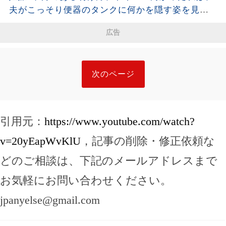
夫がこっそり便器のタンクに何かを隠す姿を見て
しまった。夫が去った後、それを開けた瞬間、私
広告
は声も出せず凍りついた――
次のページ
引用元：
https://www.youtube.com/watch?
v=20yEapWvKlU
，記事の削除・修正依頼な
どのご相談は、下記のメールアドレスまで
お気軽にお問い合わせください。
jpanyelse@gmail.com