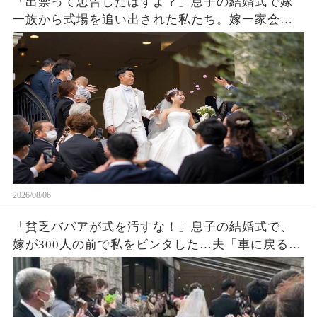
「出禁って忠告したはずよ？」息子の結婚式で嫁
一族から式場を追い出された私たち。嫁一家会社
の大株主の私が株主総会で社長解任案を出すと
2026/08/06
「貧乏ババアが式を汚すな！」息子の結婚式で、
嫁が300人の前で私をビンタした…夫「車に戻る
か」私「ごめん」皆が私を哀れんでいたが真実が
明かされ嫁は顔面蒼白になった…