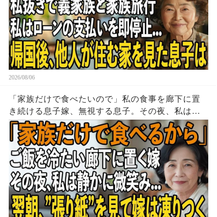
2026/08/06
「家族だけで食べたいので」私の食事を廊下に置
き続ける息子嫁、無視する息子。その夜、私は黙
って姿を消した→翌朝、玄関の張り紙に息子嫁は
顔面蒼白に