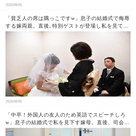
2026/08/06
「貧乏人の席は隅っこですw」息子の結婚式で侮辱
する嫁両親。直後､特別ゲストが登場し私を見て
「社長！お元気そうで」嫁両親「え？」180度立場
が逆転した
2026/08/06
「中卒！外国人の友人のため英語でスピーチしろ
w」息子の結婚式で私を見下す嫁母。直後、司会が
私を名前を呼ぶと外国人「久しぶりダネ、社