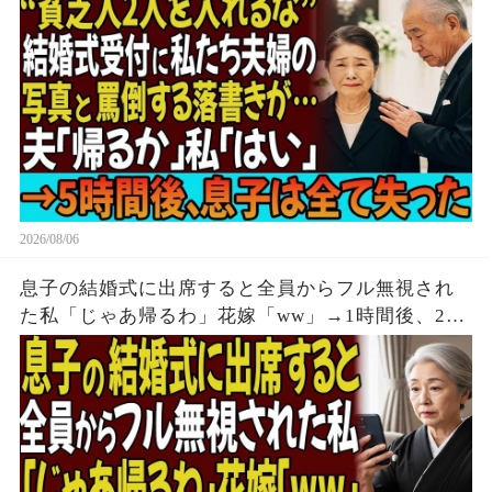
後、息子は全てを失う結末を迎えた
2026/08/06
息子の結婚式に出席すると全員からフル無視され
た私「じゃあ帰るわ」花嫁「ww」→1時間後、2人
からの鬼電をフル無視した