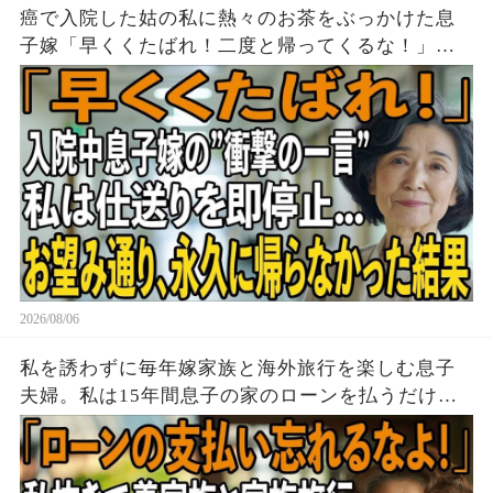
癌で入院した姑の私に熱々のお茶をぶっかけた息
子嫁「早くくたばれ！二度と帰ってくるな！」→
お望みどおり私は息子夫婦へ仕送りを停止し、永
久に帰らなかった結果
2026/08/06
私を誘わずに毎年嫁家族と海外旅行を楽しむ息子
夫婦。私は15年間息子の家のローンを払うだけ黙
って実印を押し家を即売却→帰国後、他人が住む
家を見た息子は顔面蒼白に