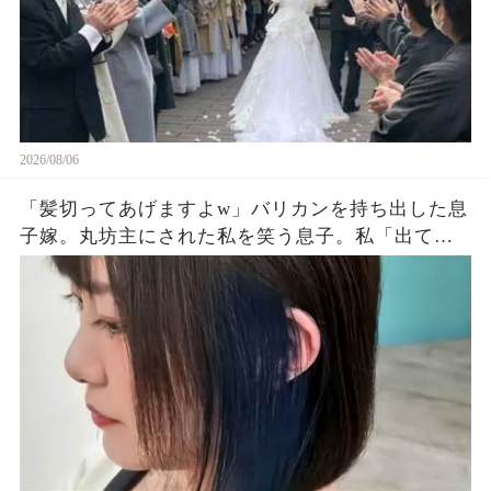
2026/08/06
「髪切ってあげますよw」バリカンを持ち出した息
子嫁。丸坊主にされた私を笑う息子。私「出てい
く…」息子夫婦「勝手にしろw」→翌朝、全財産を
持って姿を眩ませた結果…