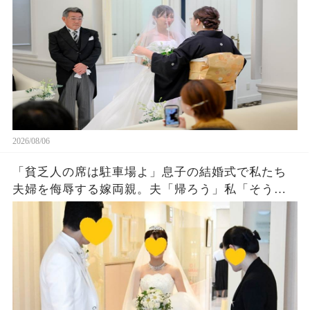
長！」嫁母「え？」→壇上で完璧な英語を私がペ
ラペラ話した結果
2026/08/06
「貧乏人の席は駐車場よ」息子の結婚式で私たち
夫婦を侮辱する嫁両親。夫「帰ろう」私「そう
ね…」翌日、ある衝撃の事実を知った嫁両親から
大量着信が…w