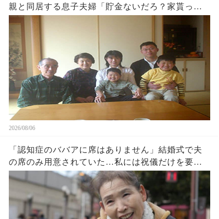
親と同居する息子夫婦「貯金ないだろ？家貰った
ら用済みでーすw」1週間後、息子から100件鬼電
がw
2026/08/06
「認知症のババアに席はありません」結婚式で夫
の席のみ用意されていた…私には祝儀だけを要求
する息子夫婦。私たち夫婦は無言で式場を去った
→直後、料金未納で結婚式は取り消された