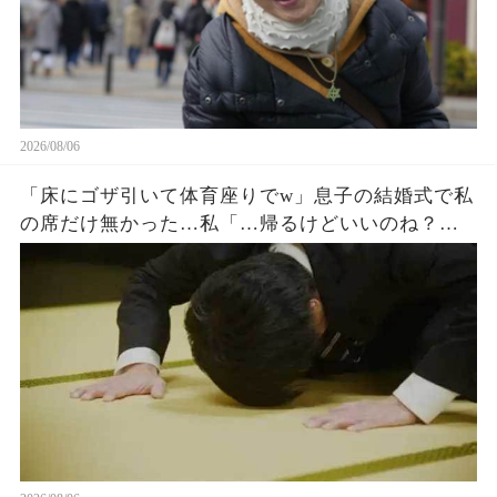
2026/08/06
「床にゴザ引いて体育座りでw」息子の結婚式で私
の席だけ無かった…私「…帰るけどいいのね？」
息子嫁「とっとと帰れw」→30分後、結婚式でトラ
ブルが起きたw