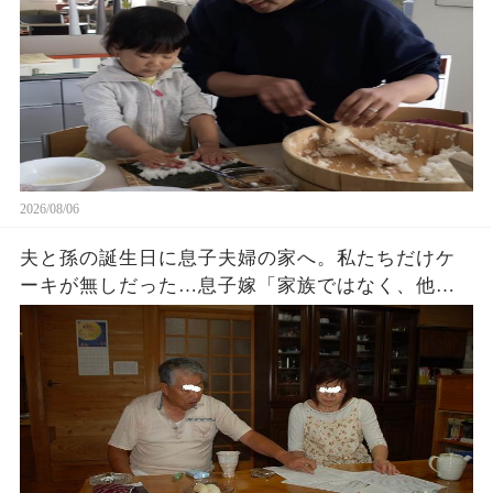
2026/08/06
夫と孫の誕生日に息子夫婦の家へ。私たちだけケ
ーキが無しだった…息子嫁「家族ではなく、他人
でしょ？w」夫「家に戻ろう…」私「そうね…」→
翌日､血相を変えた息子嫁から鬼電が…