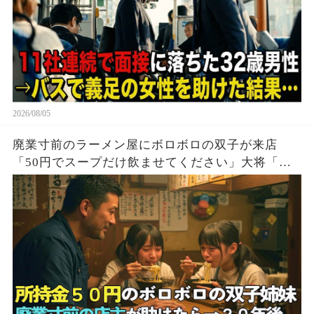
2026/08/05
廃業寸前のラーメン屋にボロボロの双子が来店
「50円でスープだけ飲ませてください」大将「大
盛り2つどうぞ！」→20年後、双子「お久しぶりで
す」実はこの子達…