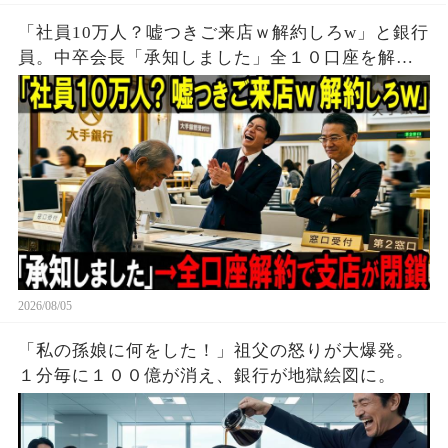
「社員10万人？嘘つきご来店ｗ解約しろw」と銀行
員。中卒会長「承知しました」全１０口座を解約
し支店が閉鎖
2026/08/05
「私の孫娘に何をした！」祖父の怒りが大爆発。
１分毎に１００億が消え、銀行が地獄絵図に。