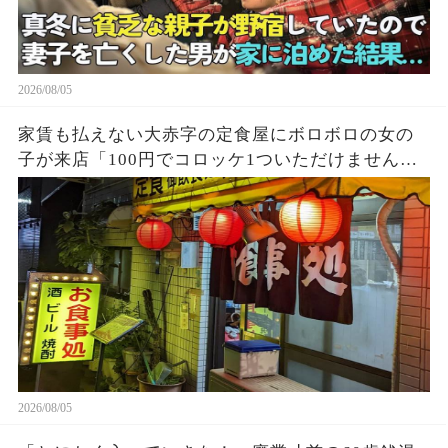
2026/08/05
家賃も払えない大赤字の定食屋にボロボロの女の
子が来店「100円でコロッケ1ついただけません
か？」ハンバーグ定食をご馳走し満腹になった少
女→後日、黒い高級車が次々に現れて…
2026/08/05