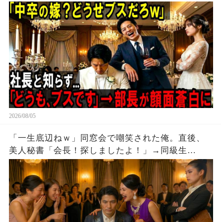
2026/08/05
「一生底辺ねｗ」同窓会で嘲笑された俺。直後、
美人秘書「会長！探しましたよ！」→同級生
「え？」。