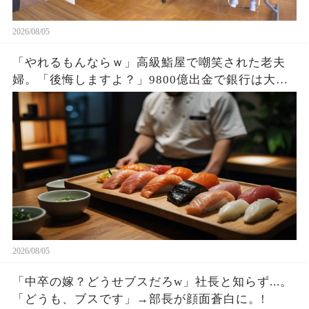
2026/08/05
「やれるもんならｗ」高級鮨屋で嘲笑された老夫
婦。「後悔しますよ？」9800億出金で銀行は大惨
事。
2026/08/05
「中卒の嫁？どうせブスだろw」社長と知らず...。
「どうも、ブスです」→部長が顔面蒼白に。!