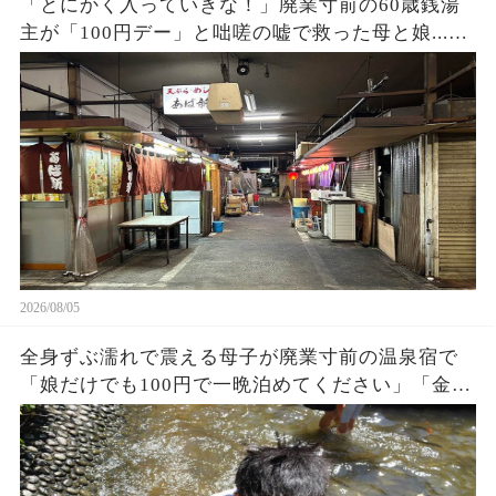
「とにかく入っていきな！」廃業寸前の60歳銭湯
主が「100円デー」と咄嗟の嘘で救った母と娘...お
店の立ち退き当日、まさかの出来事に…
2026/08/05
全身ずぶ濡れで震える母子が廃業寸前の温泉宿で
「娘だけでも100円で一晩泊めてください」「金な
んかいらない、中に入りな！」→3ヶ月後、まさか
の出来事に…