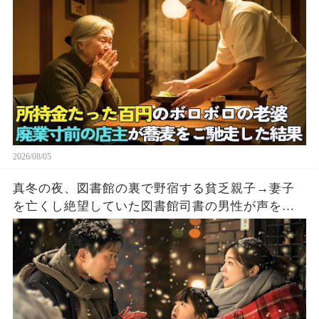
2026/08/05
真冬の夜、図書館の裏で野宿する貧乏親子→妻子
を亡くし絶望していた図書館司書の男性が声をか
けた結果…