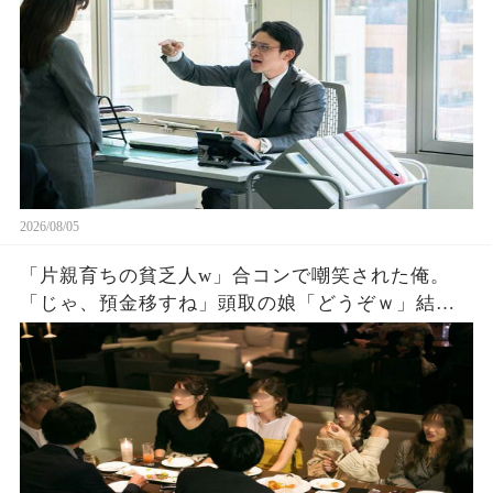
の後、まさかの展開に営業部長の顔が真っ青に…
2026/08/05
「片親育ちの貧乏人w」合コンで嘲笑された俺。
「じゃ、預金移すね」頭取の娘「どうぞｗ」結果
。