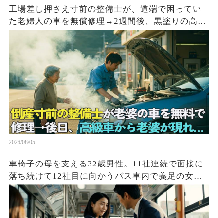
工場差し押さえ寸前の整備士が、道端で困ってい
た老婦人の車を無償修理→2週間後、黒塗りの高級
車が現れて…
2026/08/05
車椅子の母を支える32歳男性。11社連続で面接に
落ち続けて12社目に向かうバス車内で義足の女性
を助けた結果…