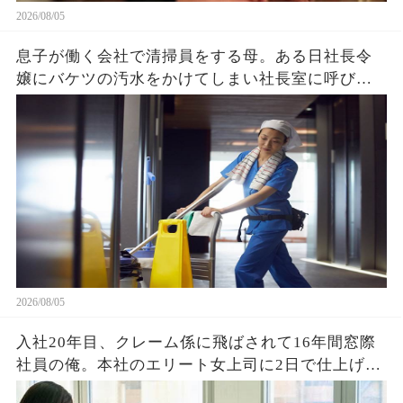
2026/08/05
息子が働く会社で清掃員をする母。ある日社長令
嬢にバケツの汚水をかけてしまい社長室に呼び出
され→クビを覚悟で息子と部屋に入ると社長令嬢
「ずっと探してました」「え？」
2026/08/05
入社20年目、クレーム係に飛ばされて16年間窓際
社員の俺。本社のエリート女上司に2日で仕上げた
資料を渡すと「あなたがなぜ平社員なの？」→そ