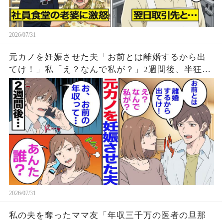
2026/07/31
元カノを妊娠させた夫「お前とは離婚するから出
てけ！」私「え？なんで私が？」2週間後、半狂乱
の夫から鬼電→夫「お、お前の年収って」
2026/07/31
私の夫を奪ったママ友「年収三千万の医者の旦那