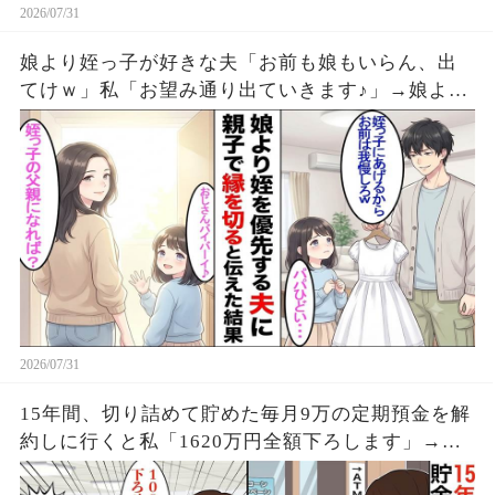
2026/07/31
娘より姪っ子が好きな夫「お前も娘もいらん、出
てけｗ」私「お望み通り出ていきます♪」→娘より
姪を優先する夫と親子で縁を切った結果ｗ
2026/07/31
15年間、切り詰めて貯めた毎月9万の定期預金を解
約しに行くと私「1620万円全額下ろします」→銀
行員「160円です」「え…」真実を知った私は