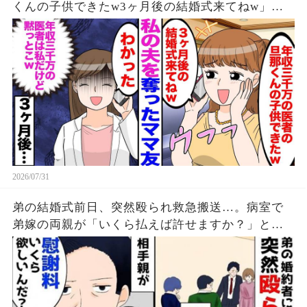
くんの子供できたw3ヶ月後の結婚式来てねw」→
私「分かった（年収3千万の医者は私だけど黙っと
こ）」3ヶ月後w
2026/07/31
弟の結婚式前日、突然殴られ救急搬送…。病室で
弟嫁の両親が「いくら払えば許せますか？」と言
った結果…