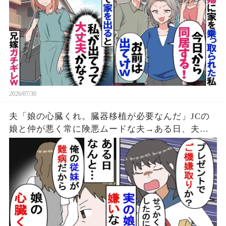
2026/07/30
夫「娘の心臓くれ。臓器移植が必要なんだ」JCの
娘と仲が悪く常に険悪ムードな夫→ある日、夫の
若い従妹にあたる女の子に臓器移植が必要になり
娘をドナーにすると言い始め…