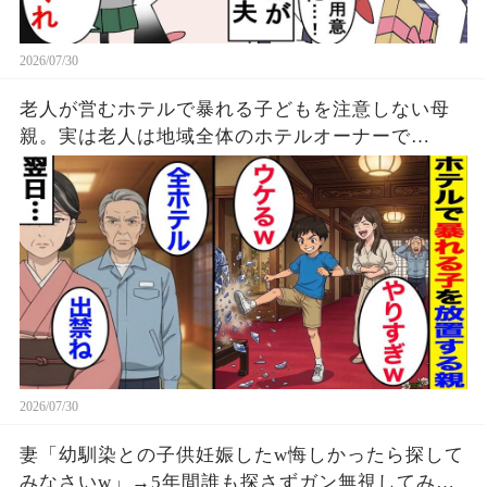
2026/07/30
老人が営むホテルで暴れる子どもを注意しない母
親。実は老人は地域全体のホテルオーナーで…
2026/07/30
妻「幼馴染との子供妊娠したw悔しかったら探して
みなさいw」→5年間誰も探さずガン無視してみる