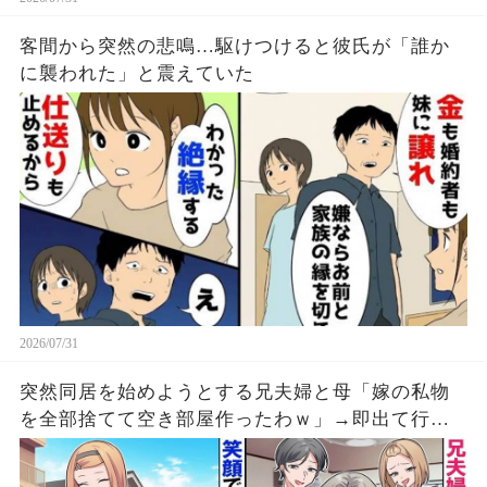
客間から突然の悲鳴…駆けつけると彼氏が「誰か
に襲われた」と震えていた
2026/07/31
突然同居を始めようとする兄夫婦と母「嫁の私物
を全部捨てて空き部屋作ったわｗ」→即出て行き
家を売却し解体した結果ｗ