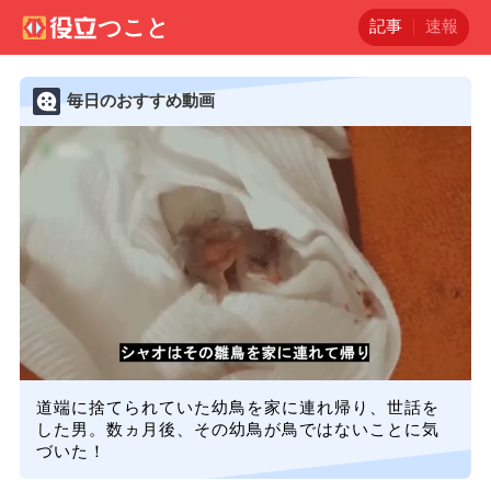
記事
速報
毎日のおすすめ動画
道端に捨てられていた幼鳥を家に連れ帰り、世話を
した男。数ヵ月後、その幼鳥が鳥ではないことに気
づいた！