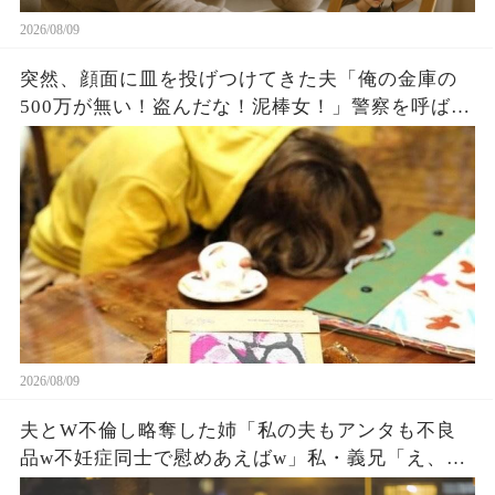
2026/08/09
突然、顔面に皿を投げつけてきた夫「俺の金庫の
500万が無い！盗んだな！泥棒女！」警察を呼ばれ
連行されそうだったので、私「じゃ証拠動画提出
するね」夫「え、動画？」結果w
2026/08/09
夫とW不倫し略奪した姉「私の夫もアンタも不良
品w不妊症同士で慰めあえばw」私・義兄「え、知
らないの？」直後、姉と夫が顔面蒼白に