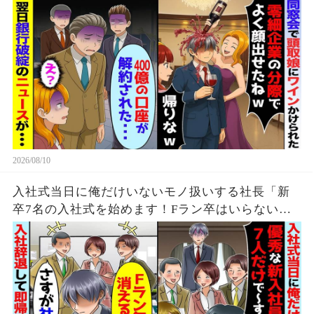
約され…
2026/08/10
入社式当日に俺だけいないモノ扱いする社長「新
卒7名の入社式を始めます！Fラン卒はいらない帰
れｗ」→お望み通り入社辞退した結果