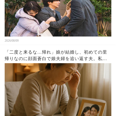
2026/08/09
「二度と来るな…帰れ」娘が結婚し、初めての里
帰りなのに顔面蒼白で娘夫婦を追い返す夫。私
「なんで？どうしたの？」夫「落ち着いて聞け…
実は」