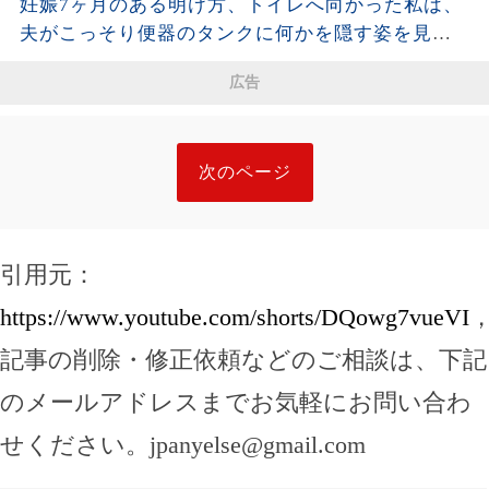
妊娠7ヶ月のある明け方、トイレへ向かった私は、
夫がこっそり便器のタンクに何かを隠す姿を見て
しまった。夫が去った後、それを開けた瞬間、私
広告
は声も出せず凍りついた――
次のページ
引用元：
https://www.youtube.com/shorts/DQowg7vueVI
記事の削除・修正依頼などのご相談は、下記
のメールアドレスまでお気軽にお問い合わ
せください。
jpanyelse@gmail.com