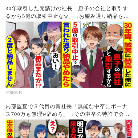
30年取引した元請けの社長「息子の会社と取引す
るから5億の取引中止なw」→お望み通り納品をや
めたらDQN「納品しろ」ライバル会社の女社長
「もう納品しません」
2026/08/10
内部監査で３代目の新社長「無能な中卒にボーナ
ス700万も無理w辞めろ」→その中卒の特許で会社
は成り立っていたが辞めた