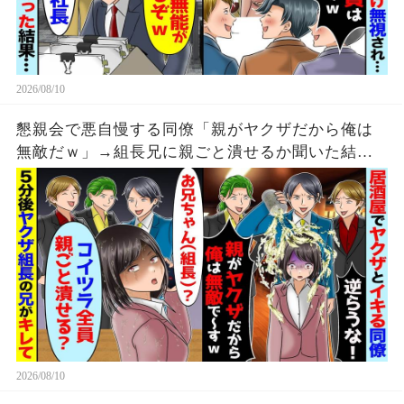
2026/08/10
懇親会で悪自慢する同僚「親がヤクザだから俺は
無敵だｗ」→組長兄に親ごと潰せるか聞いた結
果…
2026/08/10