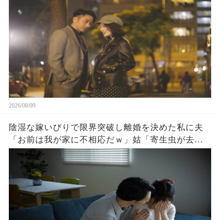
2026/08/09
陰湿な嫁いびりで限界突破し離婚を決めた私に夫
「お前は我が家に不相応だｗ」姑「寄生虫が去っ
てせいせいするw」直後→弟「迎えに来たよ」ドア
が開くと夫が足元から崩れ落ちｗ