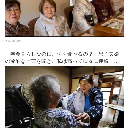
2026/08/09
「年金暮らしなのに、何を食べるの？」息子夫婦
の冷酷な一言を聞き、私は黙って旧友に連絡→三
日後、息子の会社への“出資中止通知”が届き二人
は青ざめました。