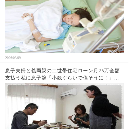
よ」7日後、悲惨な姿の夫が発見されw
2026/08/09
息子夫婦と義両親の二世帯住宅ローン月25万全額
支払う私に息子嫁「小銭ぐらいで偉そうに！」長
男「支払い止めてみろ！」私「喜んで！」支払い
止めた結果