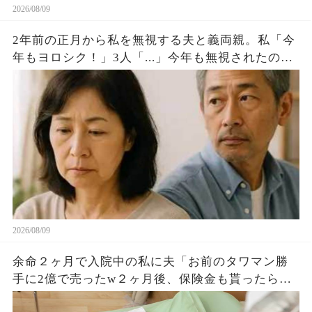
2026/08/09
2年前の正月から私を無視する夫と義両親。私「今
年もヨロシク！」3人「...」今年も無視されたので
無言で家を出ると夫から鬼電が私「...」完全無視す
ると
2026/08/09
余命２ヶ月で入院中の私に夫「お前のタワマン勝
手に2億で売ったw２ヶ月後、保険金も貰ったら彼
女と再婚するw」高2息子「大丈夫！手は打ってる