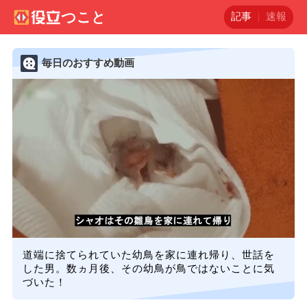
記事
速報
毎日のおすすめ動画
道端に捨てられていた幼鳥を家に連れ帰り、世話を
した男。数ヵ月後、その幼鳥が鳥ではないことに気
づいた！