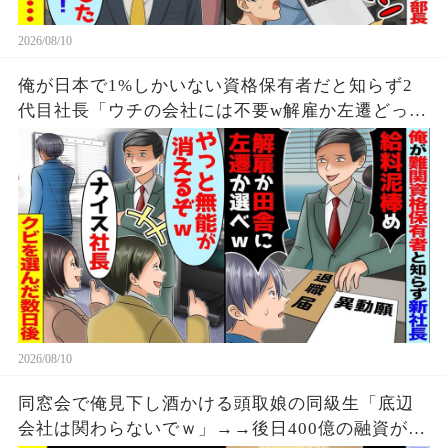
2026/08/10
俺が日本で1%しかいない資格保有者だと知らず2
代目社長「ウチの会社には不要w解雇か左遷どっち
か選べw」→「辞めますけど、痛い目見ますよ？」
2026/08/10
同窓会で俺見下し酒かける頭取娘の同級生「底辺
会社は関わらないでｗ」→→後日400億の融資が解