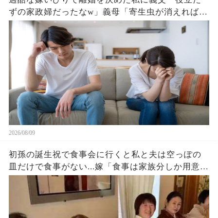
ずの家政婦だったなw」義母「寄生虫が消えれば家
が広くなるわ～w」直後、不動産屋に電話した私
「この土地建物、即売却で」「え」
2026/08/09
初孫の誕生祝で食事会に行くと私と夫は空っぽの
皿だけで食事がない...嫁「食事は家族分しか用意し
てないわw」私・夫（今後一切援助は止めよう）→
永久に無視して他人扱いした結果w