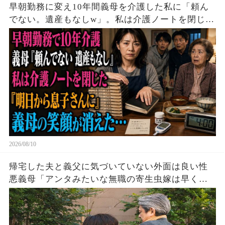
早朝勤務に変え10年間義母を介護した私に「頼ん
でない。遺産もなしw」。私は介護ノートを閉じ
「明日から息子さんに」――義母の笑顔が消え
た…。感動の物語
2026/08/10
帰宅した夫と義父に気づいていない外面は良い性
悪義母「アンタみたいな無職の寄生虫嫁は早く離
婚しろw」直後、夫・義父「全て聞いたぞ」義母
「え」2人がブチギレた結果w