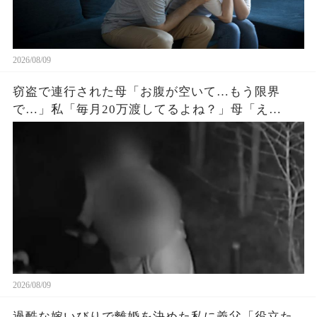
2026/08/09
窃盗で連行された母「お腹が空いて…もう限界
で…」私「毎月20万渡してるよね？」母「え
っ…？」➡通帳に映った“異常な引き出し額”に凍り
つく
2026/08/09
過酷な嫁いびりで離婚を決めた私に義父「役立た