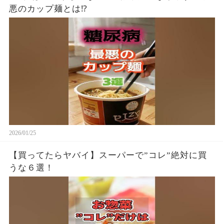
悪のカップ麺とは⁉
2026/01/25
【買ってたらヤバイ】スーパーで”コレ”絶対に買
うな６選！