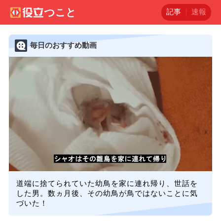
記事
速報
毎日のおすすめ動画
道端に捨てられていた幼鳥を家に連れ帰り、世話を
した男。数ヵ月後、その幼鳥が鳥ではないことに気
づいた！