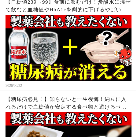
【血糖値239→99】食前に飲むだけ！炭酸水に混ぜ
て飲むと血糖値やHbA1cを劇的に下げるやばい食
べ物7選【糖尿病・高齢者・血糖値・HbA1c】
2026/06/22
【糖尿病必見！】知らないと一生後悔！納豆に入
れるだけで血糖値か安定する食べ物と避けるべき
食べ方【糖尿病・高齢者・血糖値】