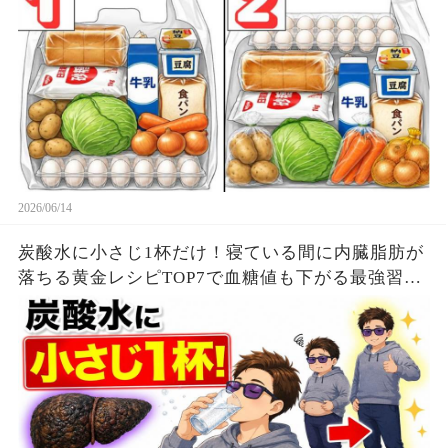
2026/06/14
炭酸水に小さじ1杯だけ！寝ている間に内臓脂肪が
落ちる黄金レシピTOP7で血糖値も下がる最強習慣
【ダイエット整体師】