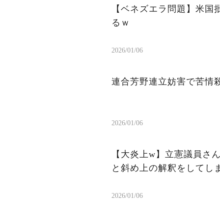
【ベネズエラ問題】米国
るｗ
2026/01/06
連合芳野連立妨害で苦情
2026/01/06
【大炎上w】立憲議員さ
と斜め上の解釈をしてしま
2026/01/06