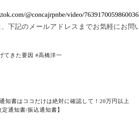
iktok.com/@concajrpnbe/video/763917005986003
は、下記のメールアドレスまでお気軽にお問
げてきた要因 #高橋洋一
通知書はココだけは絶対に確認して！20万円以上
改定通知書/振込通知書】