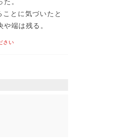
った。
ることに気づいたと
央や端は残る。
ださい