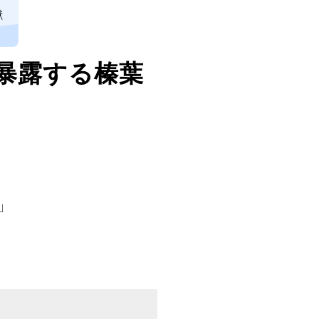
獣
 暴露する榛葉
」