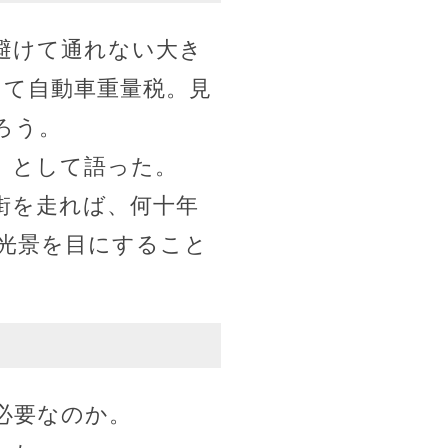
避けて通れない大き
して自動車重量税。見
ろう。
」として語った。
街を走れば、何十年
光景を目にすること
必要なのか。