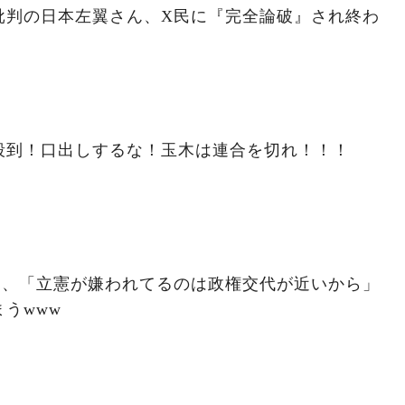
批判の日本左翼さん、X民に『完全論破』され終わ
殺到！口出しするな！玉木は連合を切れ！！！
ん、「立憲が嫌われてるのは政権交代が近いから」
うwww