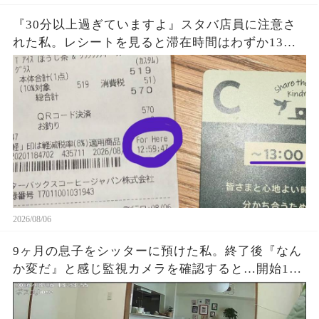
『30分以上過ぎていますよ』スタバ店員に注意さ
れた私。レシートを見ると滞在時間はわずか13
秒？『For Here 12:59:41』という謎の表示に困
惑…一体何を基準に数えていたのか確認した結果
2026/08/06
9ヶ月の息子をシッターに預けた私。終了後『なん
か変だ』と感じ監視カメラを確認すると…開始1時
間でYouTube放置、スマホ操作、最後に起きた“信
じられない映像”に涙が止まらなかった