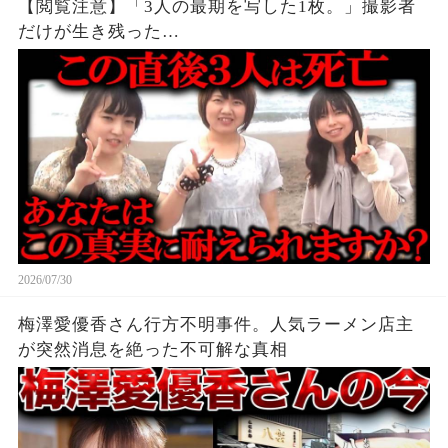
【閲覧注意】「3人の最期を写した1枚。」撮影者
だけが生き残った…
2026/07/30
梅澤愛優香さん行方不明事件。人気ラーメン店主
が突然消息を絶った不可解な真相