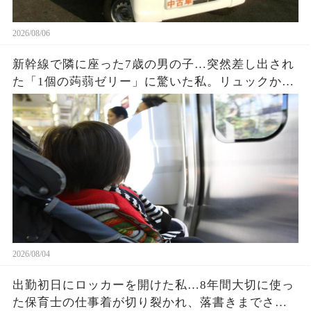
2026/08/06
新幹線で隣に座った7歳の男の子…突然差し出され
た「1個の蒟蒻ゼリー」に驚いた私。リュックから
出てきたジップロックいっぱいのお菓子と、最後
に言われた一言に涙が止まらなかった…
2026/08/04
出勤初日にロッカーを開けた私…8年間大切に使っ
た保育士の仕事着が切り裂かれ、落書きまでされ