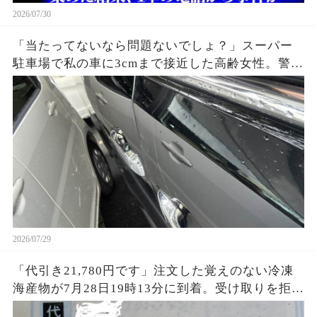
2026/07/30
「当たってないなら問題ないでしょ？」スーパー
駐車場で私の車に3cmまで接近した高齢女性。警備
員が防犯カメラを再生すると、入庫前の危険行為
まで映っていて…
2026/07/29
「代引き21,780円です」注文した覚えのない冷凍
海産物が7月28日19時13分に到着。受け取りを拒否
すると、数分後に知らない番号から電話が…