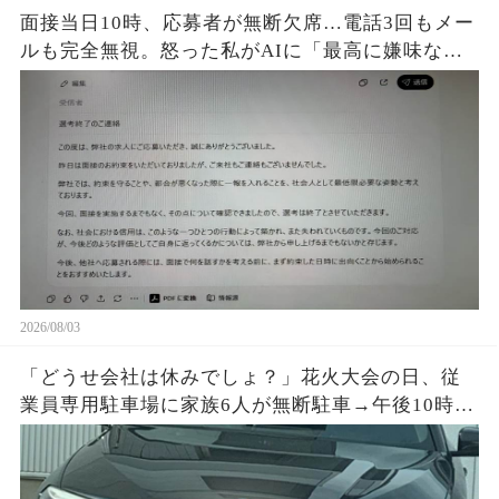
面接当日10時、応募者が無断欠席…電話3回もメー
ルも完全無視。怒った私がAIに「最高に嫌味な不
採用通知を書いて」と頼むと、正論すぎる文章が
完成して…
2026/08/03
「どうせ会社は休みでしょ？」花火大会の日、従
業員専用駐車場に家族6人が無断駐車→午後10時、
施錠されたゲートと防犯カメラ映像を見て絶句…