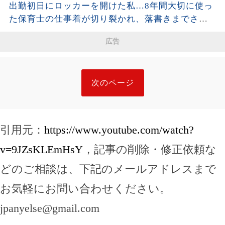
出勤初日にロッカーを開けた私…8年間大切に使っ
客が名刺を差し出し…
た保育士の仕事着が切り裂かれ、落書きまでされ
ていた。「先生同士でこんなことを？」と思った
広告
私が残した1枚の写真と記録が、後日すべてを変え
ることに…
次のページ
引用元：
https://www.youtube.com/watch?
v=9JZsKLEmHsY
，記事の削除・修正依頼な
どのご相談は、下記のメールアドレスまで
お気軽にお問い合わせください。
jpanyelse@gmail.com