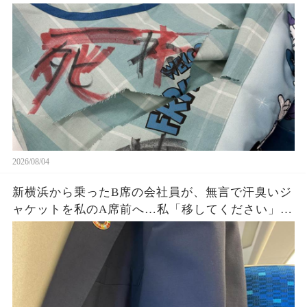
ていた。「先生同士でこんなことを？」と思った
私が残した1枚の写真と記録が、後日すべてを変え
ることに…
2026/08/04
新横浜から乗ったB席の会社員が、無言で汗臭いジ
ャケットを私のA席前へ…私「移してください」男
「上着くらいいいだろ」→社章を見た向かいの乗
客が名刺を差し出し…