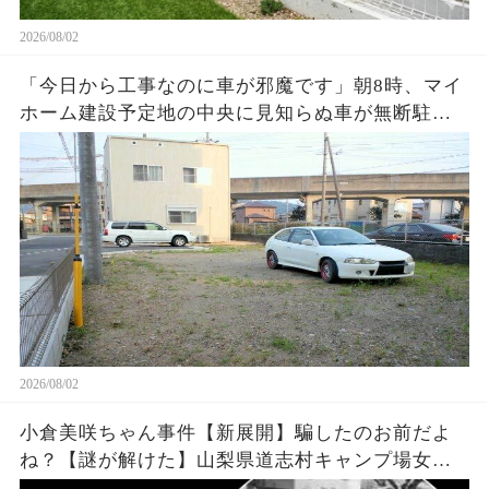
2026/08/02
「今日から工事なのに車が邪魔です」朝8時、マイ
ホーム建設予定地の中央に見知らぬ車が無断駐
車…警察が見守る中、業者がショベルカーで周囲
を掘り始めると…
2026/08/02
小倉美咲ちゃん事件【新展開】騙したのお前だよ
ね？【謎が解けた】山梨県道志村キャンプ場女児
失踪事件・未解決事件