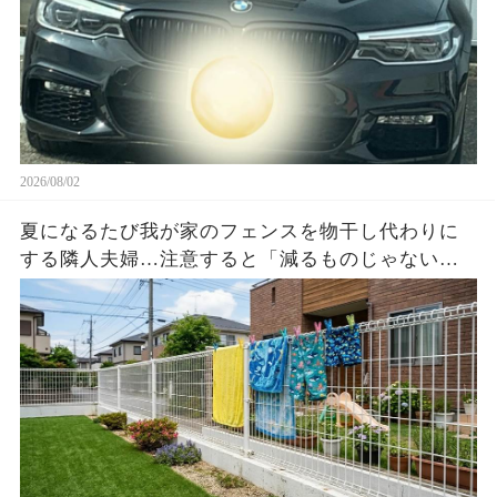
2026/08/02
夏になるたび我が家のフェンスを物干し代わりに
する隣人夫婦…注意すると「減るものじゃない」
と逆ギレ→濡れた洗濯物3枚と時刻入り映像を見せ
た瞬間…