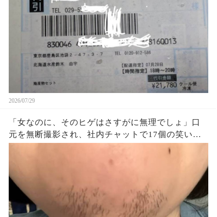
2026/07/29
「女なのに、そのヒゲはさすがに無理でしょ」口
元を無断撮影され、社内チャットで17個の笑い絵
文字→私が保存した画像と診療明細を人事部へ提
出すると…