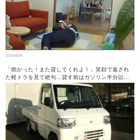
2026/08/06
「助かった！また貸してくれよ！」笑顔で返され
た軽トラを見て絶句…貸す前はガソリン半分以上
だったのに、返却時メーターはほぼE。数百円を惜
しんだ友人が半年後に失ったものとは…