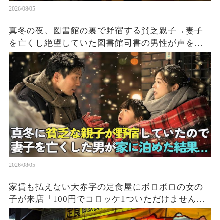
2026/08/05
真冬の夜、図書館の裏で野宿する貧乏親子→妻子
を亡くし絶望していた図書館司書の男性が声をか
けた結果…
2026/08/05
家賃も払えない大赤字の定食屋にボロボロの女の
子が来店「100円でコロッケ1ついただけません
か？」ハンバーグ定食をご馳走し満腹になった少