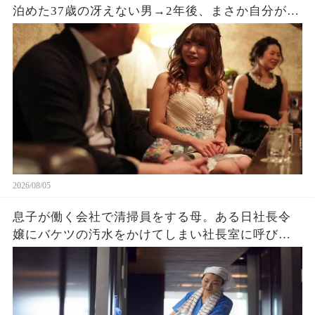
泊めた37歳の冴えない男→2年後、まさか自分がこ
うなるとは思っていなかった
2026/08/05
息子が働く会社で清掃員をする母。ある日社長令
嬢にバケツの汚水をかけてしまい社長室に呼び出
され→クビを覚悟で息子と部屋に入ると社長令嬢
「ずっと探してました」「え？」