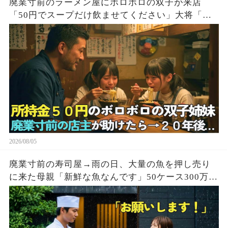
廃業寸前のラーメン屋にボロボロの双子が来店
「50円でスープだけ飲ませてください」大将「大
盛り2つどうぞ！」→20年後、双子「お久しぶりで
す」実はこの子達…
2026/08/05
廃業寸前の寿司屋→雨の日、大量の魚を押し売り
に来た母親「新鮮な魚なんです」50ケース300万円
で買い取った結果