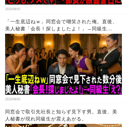
2026/08/05
「一生底辺ねｗ」同窓会で嘲笑された俺。直後、
美人秘書「会長！探しましたよ！」→同級生
「え？」。
2026/08/05
同窓会で取引先社長と知らず見下す男。直後、美
人秘書が現れ同級生が震えあがる。