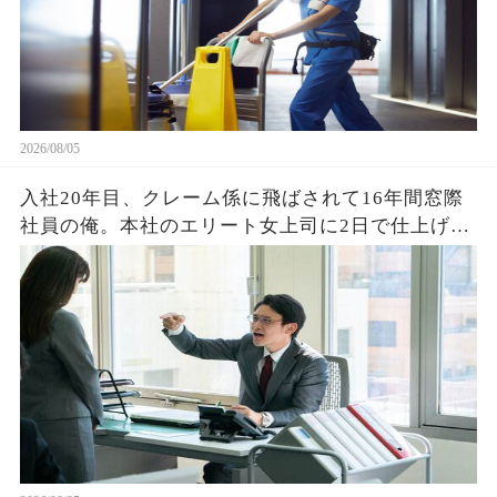
2026/08/05
入社20年目、クレーム係に飛ばされて16年間窓際
社員の俺。本社のエリート女上司に2日で仕上げた
資料を渡すと「あなたがなぜ平社員なの？」→そ
の後、まさかの展開に営業部長の顔が真っ青に…