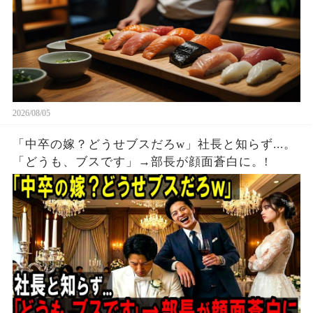
2026/08/05
「中卒の嫁？どうせブスだろw」社長と知らず...。
「どうも、ブスです」→部長が顔面蒼白に。!