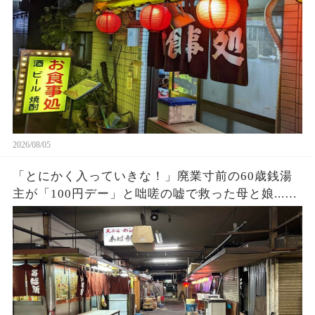
女→後日、黒い高級車が次々に現れて…
2026/08/05
「とにかく入っていきな！」廃業寸前の60歳銭湯
主が「100円デー」と咄嗟の嘘で救った母と娘...お
店の立ち退き当日、まさかの出来事に…