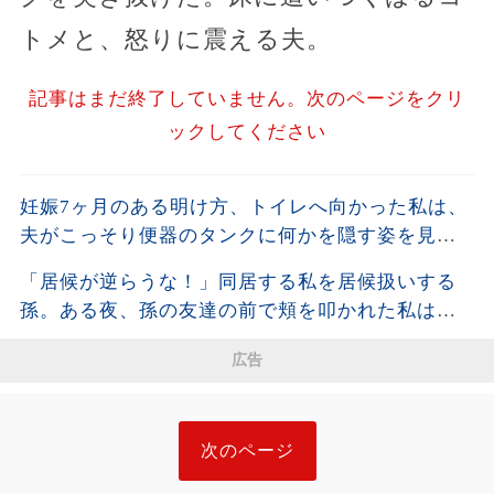
トメと、怒りに震える夫。
記事はまだ終了していません。次のページをクリ
ックしてください
妊娠7ヶ月のある明け方、トイレへ向かった私は、
夫がこっそり便器のタンクに何かを隠す姿を見て
しまった。夫が去った後、それを開けた瞬間、私
「居候が逆らうな！」同居する私を居候扱いする
は声も出せず凍りついた――
孫。ある夜、孫の友達の前で頬を叩かれた私は静
かに姿を消し、全援助を停止した・・・
広告
次のページ