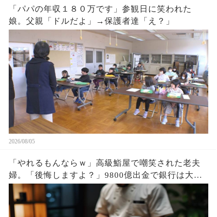
「パパの年収１８０万です」参観日に笑われた
娘。父親「ドルだよ」→保護者達「え？」
2026/08/05
「やれるもんならｗ」高級鮨屋で嘲笑された老夫
婦。「後悔しますよ？」9800億出金で銀行は大惨
事。