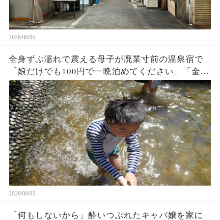
2026/08/05
全身ずぶ濡れで震える母子が廃業寸前の温泉宿で
「娘だけでも100円で一晩泊めてください」「金な
んかいらない、中に入りな！」→3ヶ月後、まさか
の出来事に…
2026/08/05
「何もしないから」酔いつぶれたキャバ嬢を家に