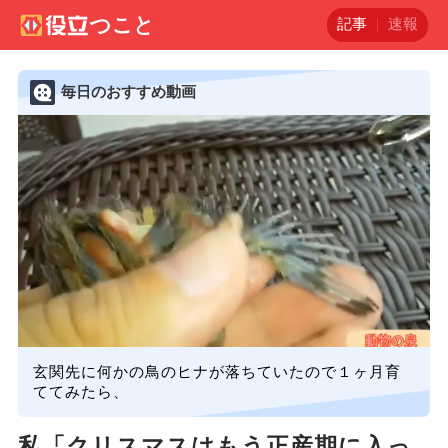
記事
速報
毎日のおすすめ動画
玄関先に何かの鳥のヒナが落ちていたので１ヶ月育
ててみたら、
私「クリスマスはもう正産期に入っ