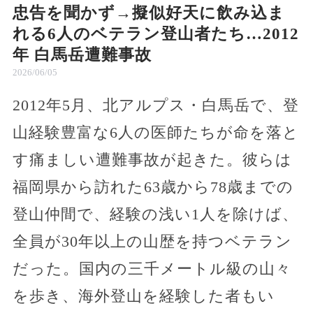
忠告を聞かず→擬似好天に飲み込ま
れる6人のベテラン登山者たち…2012
年 白馬岳遭難事故
2026/06/05
2012年5月、北アルプス・白馬岳で、登
山経験豊富な6人の医師たちが命を落と
す痛ましい遭難事故が起きた。彼らは
福岡県から訪れた63歳から78歳までの
登山仲間で、経験の浅い1人を除けば、
全員が30年以上の山歴を持つベテラン
だった。国内の三千メートル級の山々
を歩き、海外登山を経験した者もい