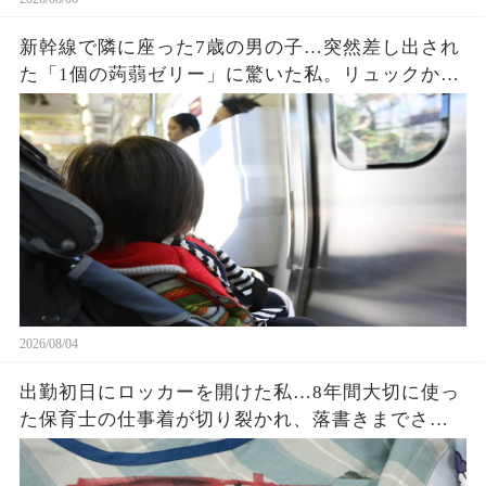
新幹線で隣に座った7歳の男の子…突然差し出され
た「1個の蒟蒻ゼリー」に驚いた私。リュックから
出てきたジップロックいっぱいのお菓子と、最後
に言われた一言に涙が止まらなかった…
2026/08/04
出勤初日にロッカーを開けた私…8年間大切に使っ
た保育士の仕事着が切り裂かれ、落書きまでされ
ていた。「先生同士でこんなことを？」と思った
私が残した1枚の写真と記録が、後日すべてを変え