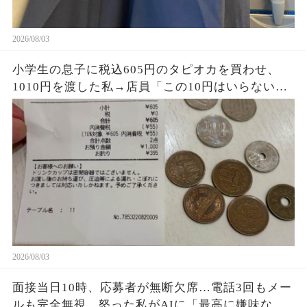
2026/08/03
小学生の息子に税込605円のタピオカを買わせ、
1010円を渡した私→店員「この10円はいらない
よ」息子が395円のお釣りとレシートを持ち帰り、
私は思わず「なんで…？」
2026/08/03
面接当日10時、応募者が無断欠席…電話3回もメー
ルも完全無視。怒った私がAIに「最高に嫌味な不