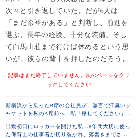
次々と引き返していた。だが6人は
「まだ余裕がある」と判断し、前進を
選ぶ。長年の経験、十分な装備、そし
て白馬山荘まで行けば休めるという思
いが、彼らの背中を押したのだろう。
記事はまだ終了していません。次のページをクリ
ックしてください
新横浜から乗ったB席の会社員が、無言で汗臭いジ
ャケットを私のA席前へ…私「移してください」男
「上着くらいいいだろ」→社章を見た向かいの乗
出勤初日にロッカーを開けた私…8年間大切に使っ
客が名刺を差し出し…
た保育士の仕事着が切り裂かれ、落書きまでされ