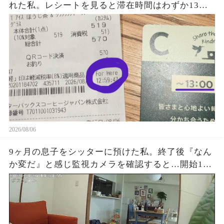
れた私。レシートを見ると滞在時間はわずか13
秒？『For Here 12:59:41』という謎の表示に困
惑…一体何を基準に数えていたのか確認した結果
2026/08/06
9ヶ月の息子をシッターに預けた私。終了後『なん
か変だ』と感じ監視カメラを確認すると…開始1時
間でYouTube放置、スマホ操作、最後に起きた“信
じられない映像”に涙が止まらなかった