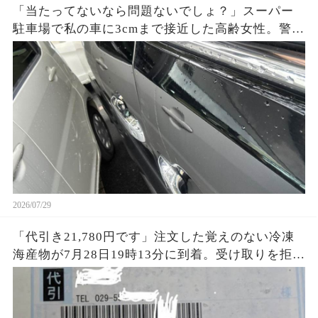
「当たってないなら問題ないでしょ？」スーパー
駐車場で私の車に3cmまで接近した高齢女性。警備
員が防犯カメラを再生すると、入庫前の危険行為
まで映っていて…
2026/07/29
「代引き21,780円です」注文した覚えのない冷凍
海産物が7月28日19時13分に到着。受け取りを拒否
すると、数分後に知らない番号から電話が…