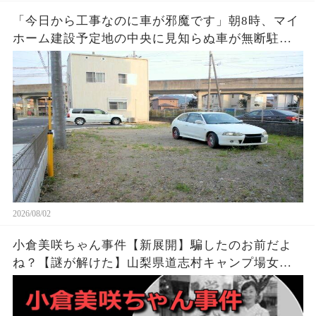
「今日から工事なのに車が邪魔です」朝8時、マイ
ホーム建設予定地の中央に見知らぬ車が無断駐
車…警察が見守る中、業者がショベルカーで周囲
を掘り始めると…
2026/08/02
小倉美咲ちゃん事件【新展開】騙したのお前だよ
ね？【謎が解けた】山梨県道志村キャンプ場女児
失踪事件・未解決事件