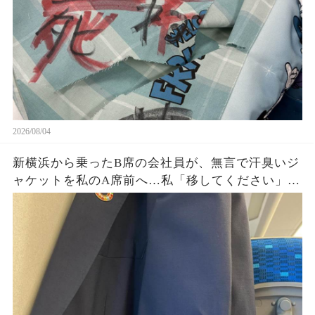
ることに…
2026/08/04
新横浜から乗ったB席の会社員が、無言で汗臭いジ
ャケットを私のA席前へ…私「移してください」男
「上着くらいいいだろ」→社章を見た向かいの乗
客が名刺を差し出し…