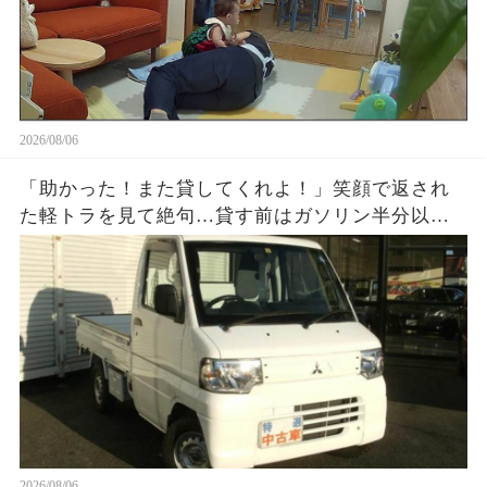
2026/08/06
「助かった！また貸してくれよ！」笑顔で返され
た軽トラを見て絶句…貸す前はガソリン半分以上
だったのに、返却時メーターはほぼE。数百円を惜
しんだ友人が半年後に失ったものとは…
2026/08/06