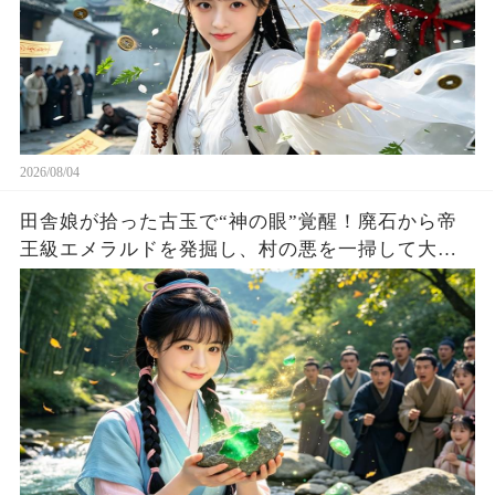
2026/08/04
田舎娘が拾った古玉で“神の眼”覚醒！廃石から帝
王級エメラルドを発掘し、村の悪を一掃して大富
豪へ成り上がる！