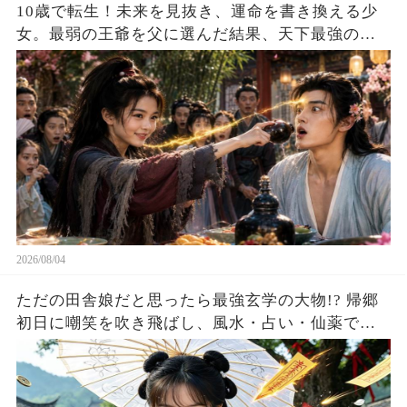
10歳で転生！未来を見抜き、運命を書き換える少
女。最弱の王爺を父に選んだ結果、天下最強の皇
帝を育て上げた！
2026/08/04
ただの田舎娘だと思ったら最強玄学の大物!? 帰郷
初日に嘲笑を吹き飛ばし、風水・占い・仙薬で全
員が庇護を求める！