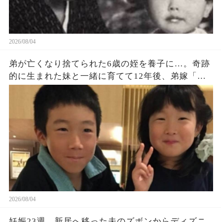
2026/08/04
弟が亡くなり捨てられた6歳の姪を養子に…。奇跡
的に生まれた妹と一緒に育てて12年後、弟嫁「ず
っと会いたかったわ‼」「…誰この人？」→発狂す
る弟嫁に天罰がｗ
2026/08/04
妊娠23週、新居へ移った夫のズボンからディズニ