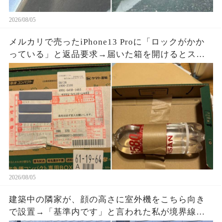
2026/08/05
メルカリで売ったiPhone13 Proに「ロックがかか
っている」と返品要求→届いた箱を開けるとスマ
ホはなく、重量を合わせたペットボトルが固定さ
れていた
2026/08/05
建築中の隣家が、顔の高さに室外機をこちら向き
で設置→「基準内です」と言われた私が境界線と