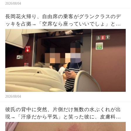
2026/08/04
長岡花火帰り、自由席の乗客がグランクラスのデ
ッキを占拠→「空席なら座っていいでしょ」と扉
をのぞき続けた直後、車掌が乗車券を確認する
と…
2026/08/04
彼氏の背中に突然、片側だけ無数の水ぶくれが出
現→「汗疹だから平気」と笑った彼に、皮膚科医
がすぐ服を下ろさせた理由