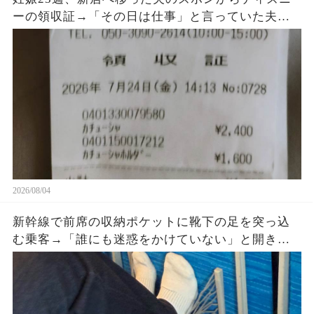
ーの領収証→「その日は仕事」と言っていた夫に
購入品を尋ねると、LINEの時刻と説明が崩れ始め
た
2026/08/04
新幹線で前席の収納ポケットに靴下の足を突っ込
む乗客→「誰にも迷惑をかけていない」と開き直
った直後、車掌が座席を確認すると…