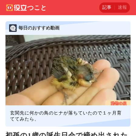
記事
速報
毎日のおすすめ動画
玄関先に何かの鳥のヒナが落ちていたので１ヶ月育
ててみたら、
初孫の1歳の誕生日会で締め出された