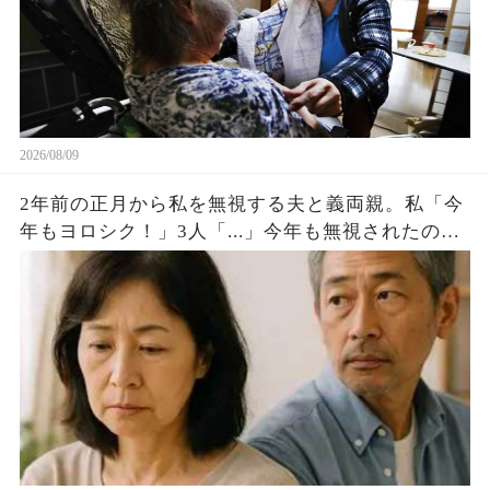
2026/08/09
2年前の正月から私を無視する夫と義両親。私「今
年もヨロシク！」3人「...」今年も無視されたので
無言で家を出ると夫から鬼電が私「...」完全無視す
ると