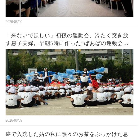
2026/08/09
「来ないでほしい」初孫の運動会、冷たく突き放
す息子夫婦。早朝5時に作った”ばあばの運動会弁
当”は誰にも食べられず私は微笑みその場を後にし
2026/08/09
癌で入院した姑の私に熱々のお茶をぶっかけた息