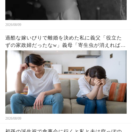
2026/08/09
過酷な嫁いびりで離婚を決めた私に義父「役立た
ずの家政婦だったなw」義母「寄生虫が消えれば家
が広くなるわ～w」直後、不動産屋に電話した私
「この土地建物、即売却で」「え」
2026/08/09
初孫の誕生祝で食事会に行くと私と夫は空っぽの