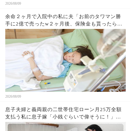
2026/08/09
余命２ヶ月で入院中の私に夫「お前のタワマン勝
手に2億で売ったw２ヶ月後、保険金も貰ったら彼
女と再婚するw」高2息子「大丈夫！手は打ってる
よ」7日後、悲惨な姿の夫が発見されw
2026/08/09
息子夫婦と義両親の二世帯住宅ローン月25万全額
支払う私に息子嫁「小銭ぐらいで偉そうに！」長
男「支払い止めてみろ！」私「喜んで！」支払い