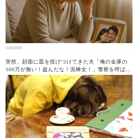
2026/08/09
突然、顔面に皿を投げつけてきた夫「俺の金庫の
500万が無い！盗んだな！泥棒女！」警察を呼ばれ
連行されそうだったので、私「じゃ証拠動画提出
するね」夫「え、動画？」結果w