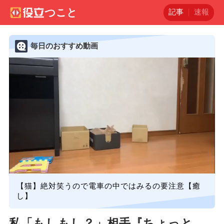
記事
速報
毎日のおすすめ動画
【猫】絶対笑うので電車の中ではみるの要注意【癒
し】
私「もしもし？」相手『ちょっと