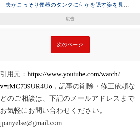
夫がこっそり便器のタンクに何かを隠す姿を見て
しまった。夫が去った後、それを開けた瞬間、私
広告
は声も出せず凍りついた――
次のページ
引用元：
https://www.youtube.com/watch?
v=rMC739UR4Uo
，記事の削除・修正依頼な
どのご相談は、下記のメールアドレスまで
お気軽にお問い合わせください。
jpanyelse@gmail.com