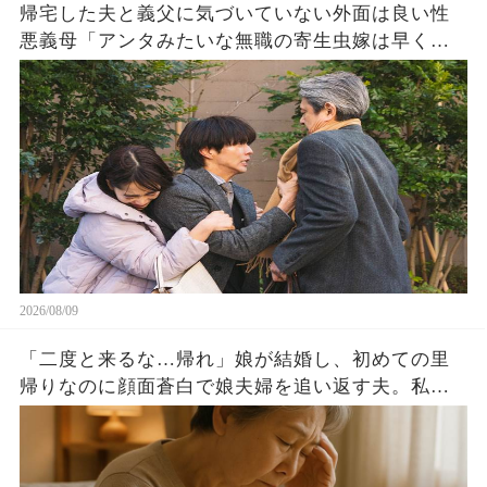
帰宅した夫と義父に気づいていない外面は良い性
悪義母「アンタみたいな無職の寄生虫嫁は早く離
婚しろw」直後、夫・義父「全て聞いたぞ」義母
「え」2人がブチギレた結果w
2026/08/09
「二度と来るな…帰れ」娘が結婚し、初めての里
帰りなのに顔面蒼白で娘夫婦を追い返す夫。私
「なんで？どうしたの？」夫「落ち着いて聞け…
実は」