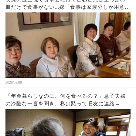
皿だけで食事がない...嫁「食事は家族分しか用意し
てないわw」私・夫（今後一切援助は止めよう）→
永久に無視して他人扱いした結果w
2026/08/09
「年金暮らしなのに、何を食べるの？」息子夫婦
の冷酷な一言を聞き、私は黙って旧友に連絡→三
日後、息子の会社への“出資中止通知”が届き二人
は青ざめました。