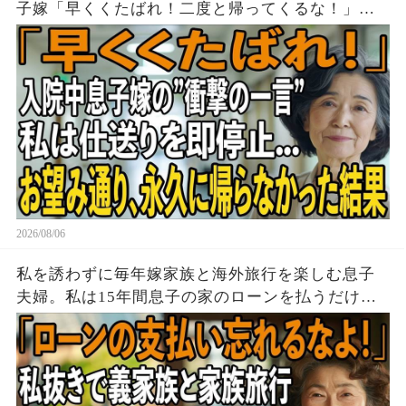
子嫁「早くくたばれ！二度と帰ってくるな！」→
お望みどおり私は息子夫婦へ仕送りを停止し、永
久に帰らなかった結果
2026/08/06
私を誘わずに毎年嫁家族と海外旅行を楽しむ息子
夫婦。私は15年間息子の家のローンを払うだけ黙
って実印を押し家を即売却→帰国後、他人が住む
家を見た息子は顔面蒼白に