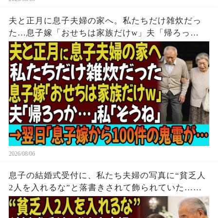
夫と正月に息子夫婦の家へ。私たちだけ雑炊だっ
た…息子嫁「おせちは家族だけw」夫「帰ろっ
か…」私「そうね」→翌日、息子嫁から100件の鬼
電が…
2026/08/06
息子の結婚式受付に、私たち夫婦の写真に“貧乏人
2人を入れるな”と落書きされて飾られていた…夫
「帰るか」私「はい」→無言で立ち去った5時間
後、息子は全てを失う結末を迎えた