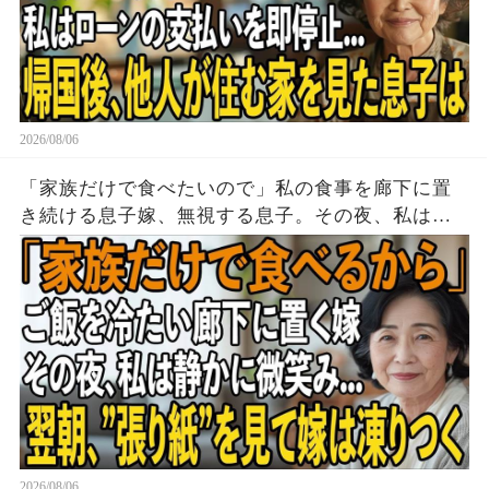
2026/08/06
「家族だけで食べたいので」私の食事を廊下に置
き続ける息子嫁、無視する息子。その夜、私は黙
って姿を消した→翌朝、玄関の張り紙に息子嫁は
顔面蒼白に
2026/08/06