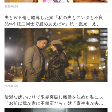
2026/08/09
夫とW不倫し略奪した姉「私の夫もアンタも不良
品w不妊症同士で慰めあえばw」私・義兄「え、知
らないの？」直後、姉と夫が顔面蒼白に
2026/08/09
陰湿な嫁いびりで限界突破し離婚を決めた私に夫
「お前は我が家に不相応だｗ」姑「寄生虫が去っ
てせいせいするw」直後→弟「迎えに来たよ」ドア