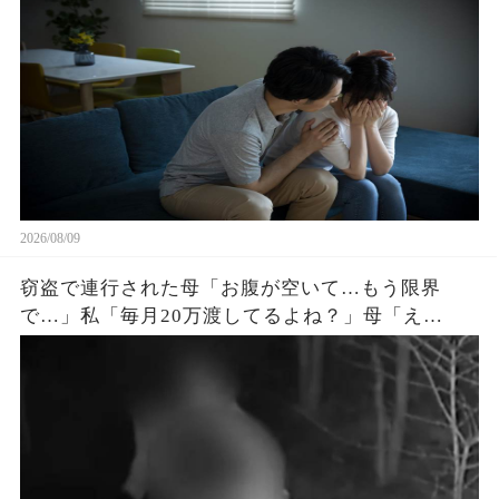
が開くと夫が足元から崩れ落ちｗ
2026/08/09
窃盗で連行された母「お腹が空いて…もう限界
で…」私「毎月20万渡してるよね？」母「え
っ…？」➡通帳に映った“異常な引き出し額”に凍り
つく