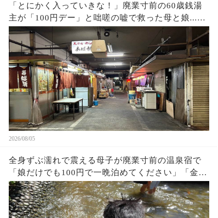
「とにかく入っていきな！」廃業寸前の60歳銭湯
主が「100円デー」と咄嗟の嘘で救った母と娘...お
店の立ち退き当日、まさかの出来事に…
2026/08/05
全身ずぶ濡れで震える母子が廃業寸前の温泉宿で
「娘だけでも100円で一晩泊めてください」「金な
んかいらない、中に入りな！」→3ヶ月後、まさか
の出来事に…