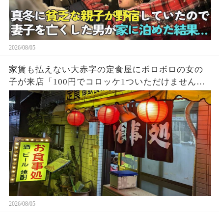
2026/08/05
家賃も払えない大赤字の定食屋にボロボロの女の
子が来店「100円でコロッケ1ついただけません
か？」ハンバーグ定食をご馳走し満腹になった少
女→後日、黒い高級車が次々に現れて…
2026/08/05