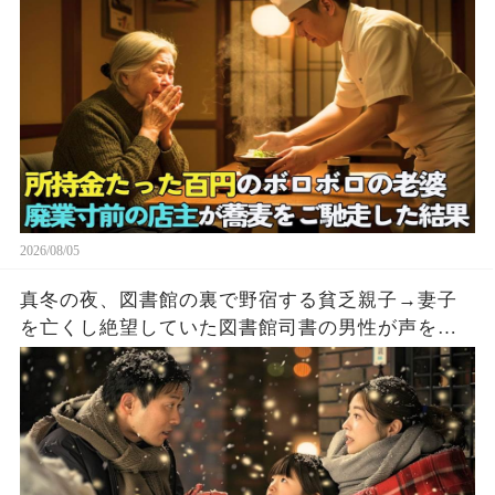
2026/08/05
真冬の夜、図書館の裏で野宿する貧乏親子→妻子
を亡くし絶望していた図書館司書の男性が声をか
けた結果…