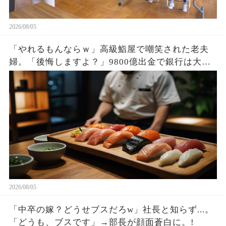
2026/08/05
「やれるもんならｗ」高級鮨屋で嘲笑された老夫
婦。「後悔しますよ？」9800億出金で銀行は大惨
事。
2026/08/05
「中卒の嫁？どうせブスだろw」社長と知らず...。
「どうも、ブスです」→部長が顔面蒼白に。!