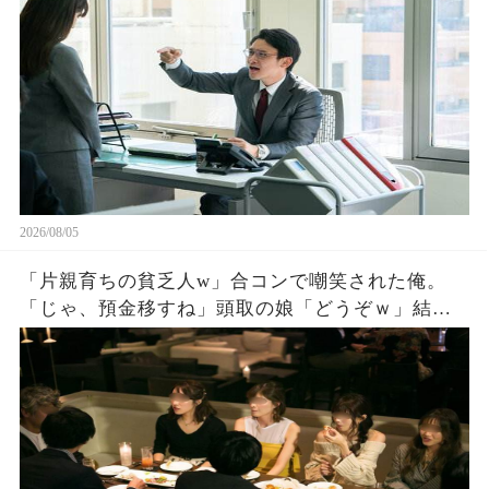
の後、まさかの展開に営業部長の顔が真っ青に…
2026/08/05
「片親育ちの貧乏人w」合コンで嘲笑された俺。
「じゃ、預金移すね」頭取の娘「どうぞｗ」結果
。