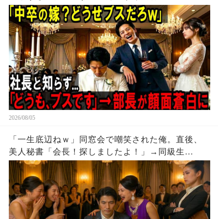
2026/08/05
「一生底辺ねｗ」同窓会で嘲笑された俺。直後、
美人秘書「会長！探しましたよ！」→同級生
「え？」。