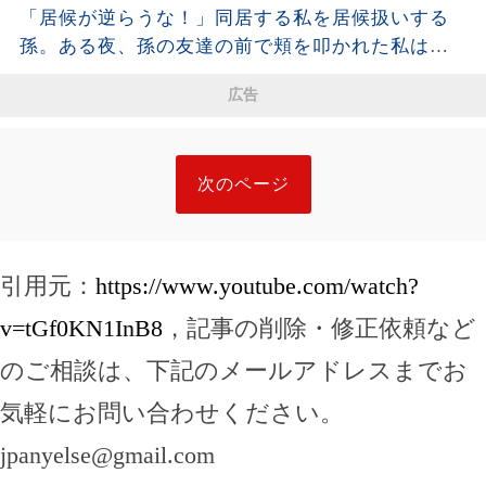
しまった。夫が去った後、それを開けた瞬間、私
「居候が逆らうな！」同居する私を居候扱いする
は声も出せず凍りついた――
孫。ある夜、孫の友達の前で頬を叩かれた私は静
かに姿を消し、全援助を停止した・・・
広告
次のページ
引用元：
https://www.youtube.com/watch?
v=tGf0KN1InB8
，記事の削除・修正依頼など
のご相談は、下記のメールアドレスまでお
気軽にお問い合わせください。
jpanyelse@gmail.com