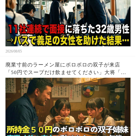
2026/08/05
廃業寸前のラーメン屋にボロボロの双子が来店
「50円でスープだけ飲ませてください」大将「大
盛り2つどうぞ！」→20年後、双子「お久しぶりで
す」実はこの子達…