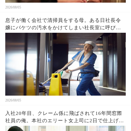
2026/08/05
息子が働く会社で清掃員をする母。ある日社長令
嬢にバケツの汚水をかけてしまい社長室に呼び出
され→クビを覚悟で息子と部屋に入ると社長令嬢
「ずっと探してました」「え？」
2026/08/05
入社20年目、クレーム係に飛ばされて16年間窓際
社員の俺。本社のエリート女上司に2日で仕上げた
資料を渡すと「あなたがなぜ平社員なの？」→そ