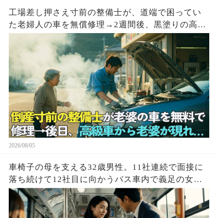
工場差し押さえ寸前の整備士が、道端で困ってい
た老婦人の車を無償修理→2週間後、黒塗りの高級
車が現れて…
2026/08/05
車椅子の母を支える32歳男性。11社連続で面接に
落ち続けて12社目に向かうバス車内で義足の女性
を助けた結果…