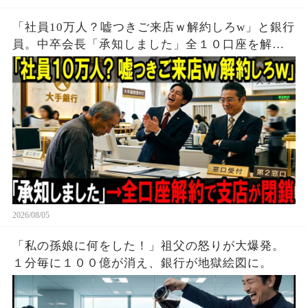
「社員10万人？嘘つきご来店ｗ解約しろw」と銀行
員。中卒会長「承知しました」全１０口座を解約
し支店が閉鎖
2026/08/05
「私の孫娘に何をした！」祖父の怒りが大爆発。
１分毎に１００億が消え、銀行が地獄絵図に。