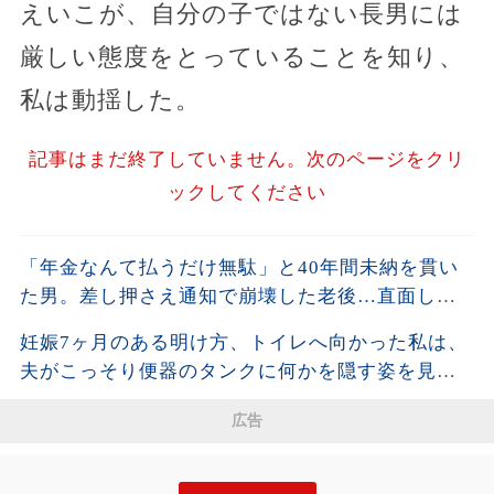
えいこが、自分の子ではない長男には
厳しい態度をとっていることを知り、
私は動揺した。
記事はまだ終了していません。次のページをクリ
ックしてください
「年金なんて払うだけ無駄」と40年間未納を貫い
た男。差し押さえ通知で崩壊した老後…直面した
残酷な現実
妊娠7ヶ月のある明け方、トイレへ向かった私は、
夫がこっそり便器のタンクに何かを隠す姿を見て
しまった。夫が去った後、それを開けた瞬間、私
広告
は声も出せず凍りついた――