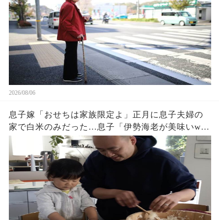
獄へw
2026/08/06
息子嫁「おせちは家族限定よ」正月に息子夫婦の
家で白米のみだった…息子「伊勢海老が美味いw」
夫「家に戻ろう」私「はい」→翌日、息子夫婦か
ら300件の鬼電が…w