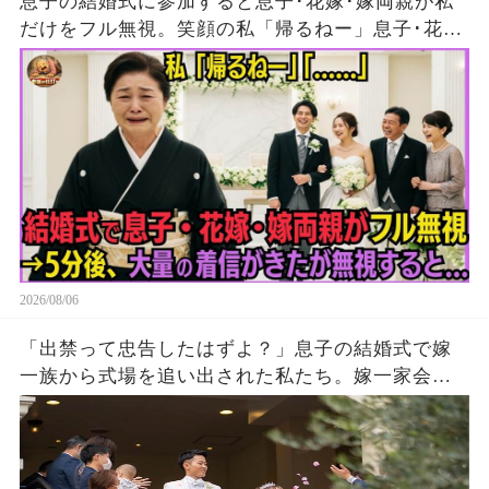
息子の結婚式に参加すると息子･花嫁･嫁両親が私
だけをフル無視。笑顔の私「帰るねー」息子･花
嫁･嫁両親「…」→5分後、大量の着信がきたが無
視して消えた結果
2026/08/06
「出禁って忠告したはずよ？」息子の結婚式で嫁
一族から式場を追い出された私たち。嫁一家会社
の大株主の私が株主総会で社長解任案を出すと