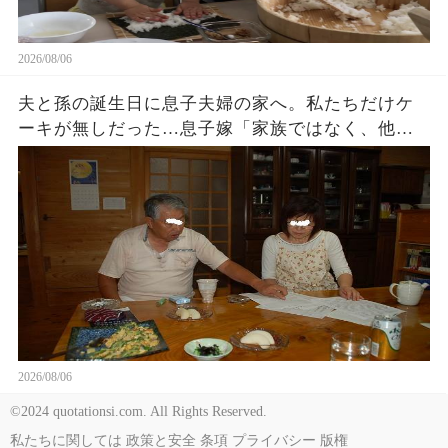
2026/08/06
夫と孫の誕生日に息子夫婦の家へ。私たちだけケ
ーキが無しだった…息子嫁「家族ではなく、他人
でしょ？w」夫「家に戻ろう…」私「そうね…」→
翌日､血相を変えた息子嫁から鬼電が…
2026/08/06
©2024 quotationsi.com. All Rights Reserved.
私たちに関しては
政策と安全
条項
プライバシー
版権