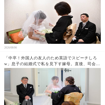
が逆転した
2026/08/06
「中卒！外国人の友人のため英語でスピーチしろ
w」息子の結婚式で私を見下す嫁母。直後、司会が
私を名前を呼ぶと外国人「久しぶりダネ、社
長！」嫁母「え？」→壇上で完璧な英語を私がペ
ラペラ話した結果