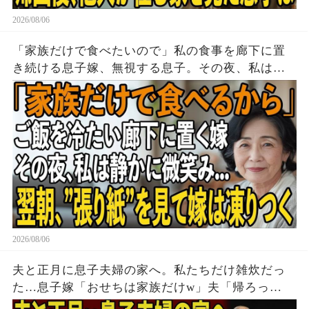
2026/08/06
「家族だけで食べたいので」私の食事を廊下に置
き続ける息子嫁、無視する息子。その夜、私は黙
って姿を消した→翌朝、玄関の張り紙に息子嫁は
顔面蒼白に
2026/08/06
夫と正月に息子夫婦の家へ。私たちだけ雑炊だっ
た…息子嫁「おせちは家族だけw」夫「帰ろっ
か…」私「そうね」→翌日、息子嫁から100件の鬼