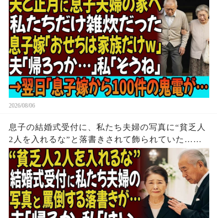
電が…
2026/08/06
息子の結婚式受付に、私たち夫婦の写真に“貧乏人
2人を入れるな”と落書きされて飾られていた…夫
「帰るか」私「はい」→無言で立ち去った5時間
後、息子は全てを失う結末を迎えた