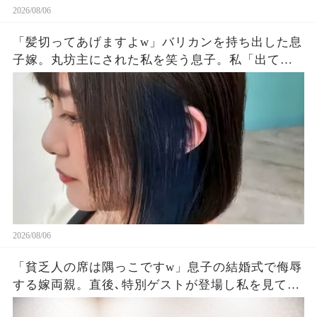
2026/08/06
「髪切ってあげますよw」バリカンを持ち出した息
子嫁。丸坊主にされた私を笑う息子。私「出てい
く…」息子夫婦「勝手にしろw」→翌朝、全財産を
持って姿を眩ませた結果…
2026/08/06
「貧乏人の席は隅っこですw」息子の結婚式で侮辱
する嫁両親。直後､特別ゲストが登場し私を見て
「社長！お元気そうで」嫁両親「え？」180度立場