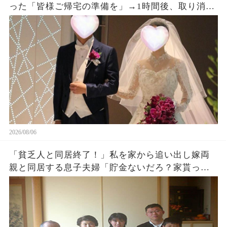
った「皆様ご帰宅の準備を」→1時間後、取り消し
になった結婚式に息子夫婦は半狂乱になった
2026/08/06
「貧乏人と同居終了！」私を家から追い出し嫁両
親と同居する息子夫婦「貯金ないだろ？家貰った
ら用済みでーすw」1週間後、息子から100件鬼電
がw