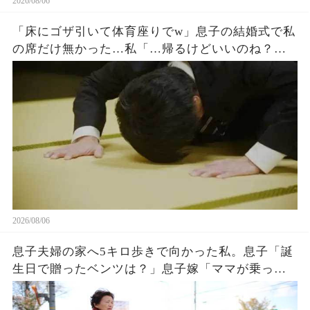
2026/08/06
「床にゴザ引いて体育座りでw」息子の結婚式で私
の席だけ無かった…私「…帰るけどいいのね？」
息子嫁「とっとと帰れw」→30分後、結婚式でトラ
ブルが起きたw
2026/08/06
息子夫婦の家へ5キロ歩きで向かった私。息子「誕
生日で贈ったベンツは？」息子嫁「ママが乗って
るわ！お義母さんは若いから不要でしょw」息子
「はぁ…そうか…」→1週間後、息子嫁は青ざめ地