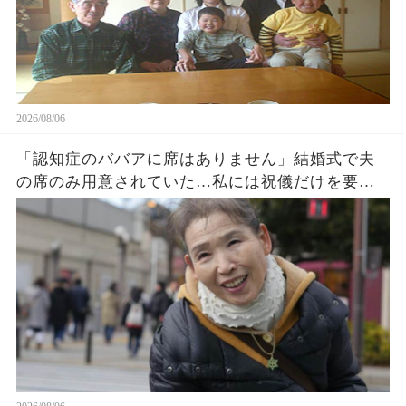
2026/08/06
「認知症のババアに席はありません」結婚式で夫
の席のみ用意されていた…私には祝儀だけを要求
する息子夫婦。私たち夫婦は無言で式場を去った
→直後、料金未納で結婚式は取り消された