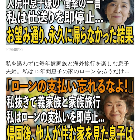
2026/08/06
私を誘わずに毎年嫁家族と海外旅行を楽しむ息子
夫婦。私は15年間息子の家のローンを払うだけ黙
って実印を押し家を即売却→帰国後、他人が住む
家を見た息子は顔面蒼白に