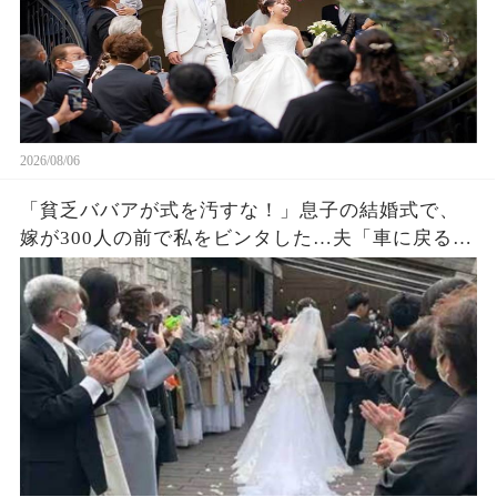
2026/08/06
「貧乏ババアが式を汚すな！」息子の結婚式で、
嫁が300人の前で私をビンタした…夫「車に戻る
か」私「ごめん」皆が私を哀れんでいたが真実が
明かされ嫁は顔面蒼白になった…