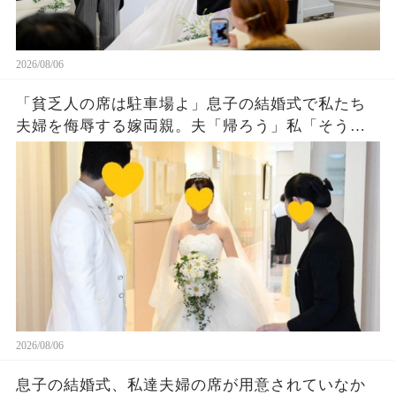
2026/08/06
「貧乏人の席は駐車場よ」息子の結婚式で私たち
夫婦を侮辱する嫁両親。夫「帰ろう」私「そう
ね…」翌日、ある衝撃の事実を知った嫁両親から
大量着信が…w
2026/08/06
息子の結婚式、私達夫婦の席が用意されていなか