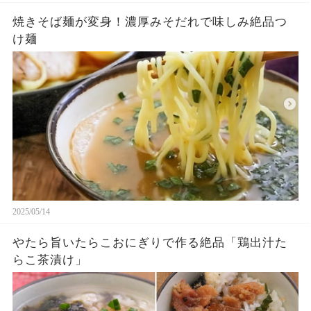
焼きそば麺が変身！濃厚みそだれで味しみ絶品つ
け麺
2025/05/14
やたら旨いたらこおにぎりで作る絶品「鶏出汁た
らこ茶漬け」