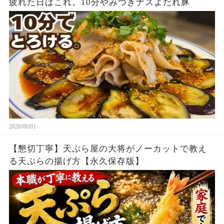
疲れた日はこれ。10分やみつきナスよだれ豚
2026/06/01
【懇切丁寧】天ぷら屋の大将がノーカットで教え
る天ぷらの揚げ方【永久保存版】