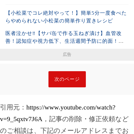
【小松菜でコレ絶対やって！】簡単5分一度食べた
らやめられない小松菜の簡単作り置きレシピ
医者泣かせ‼︎【サバ缶で作る玉ねぎ漬け】血管改
善！認知症や視力低下、生活週間予防に的面！食
べて健康になるサバ缶アレンジレシピ
広告
次のページ
引用元：
https://www.youtube.com/watch?
v=9_5qxtv7J6A
，記事の削除・修正依頼など
のご相談は、下記のメールアドレスまでお